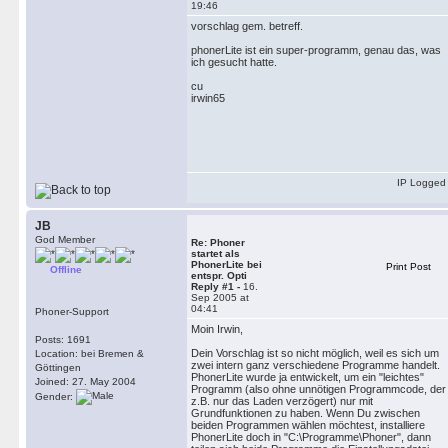
19:46
vorschlag gem. betreff.
phonerLite ist ein super-programm, genau das, was
ich gesucht hatte.
cu
irwin65
IP Logged
JB
God Member
Re: Phoner
startet als
PhonerLite bei
Print Post
Offline
entspr. Opti
Reply #1 -
16.
Sep 2005 at
04:41
Phoner-Support
Moin Irwin,
Posts: 1691
Dein Vorschlag ist so nicht möglich, weil es sich um
Location: bei Bremen &
zwei intern ganz verschiedene Programme handelt.
Göttingen
PhonerLite wurde ja entwickelt, um ein "leichtes"
Joined: 27. May 2004
Programm (also ohne unnötigen Programmcode, der
Gender:
z.B. nur das Laden verzögert) nur mit
Grundfunktionen zu haben. Wenn Du zwischen
beiden Programmen wählen möchtest, installiere
PhonerLite doch in "C:\Programme\Phoner", dann