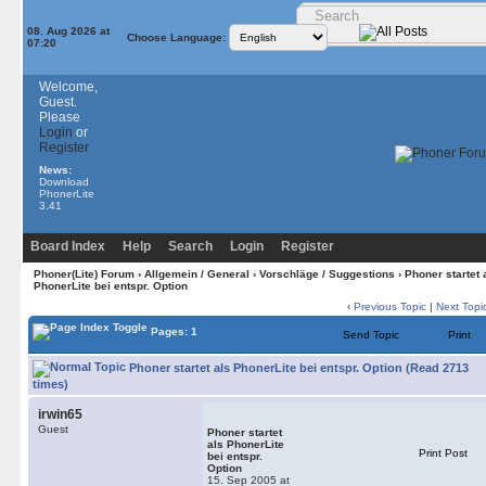
08. Aug 2026 at
Choose Language:
07:20
Welcome,
Guest.
Please
Login
or
Register
News:
Download
PhonerLite
3.41
Board Index
Help
Search
Login
Register
Phoner(Lite) Forum
›
Allgemein / General
›
Vorschläge / Suggestions
› Phoner startet 
PhonerLite bei entspr. Option
‹
Previous Topic
|
Next Topi
Pages: 1
Send Topic
Print
Phoner startet als PhonerLite bei entspr. Option (Read 2713
times)
irwin65
Guest
Phoner startet
als PhonerLite
Print Post
bei entspr.
Option
15. Sep 2005 at