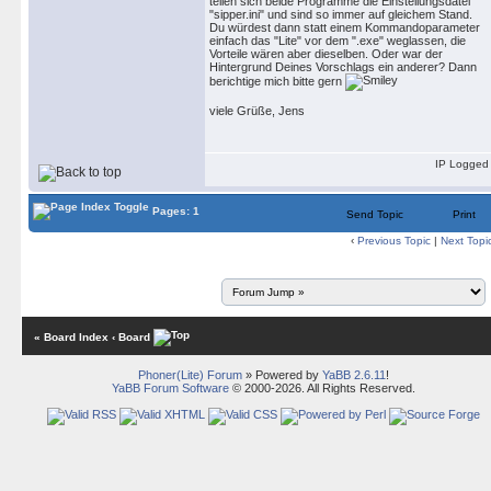
teilen sich beide Programme die Einstellungsdatei
"sipper.ini" und sind so immer auf gleichem Stand.
Du würdest dann statt einem Kommandoparameter
einfach das "Lite" vor dem ".exe" weglassen, die
Vorteile wären aber dieselben. Oder war der
Hintergrund Deines Vorschlags ein anderer? Dann
berichtige mich bitte gern
viele Grüße, Jens
IP Logged
Pages: 1
Send Topic
Print
‹
Previous Topic
|
Next Topi
« Board Index
‹ Board
Phoner(Lite) Forum
» Powered by
YaBB 2.6.11
!
YaBB Forum Software
© 2000-2026. All Rights Reserved.