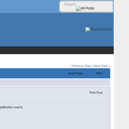
‹
Previous Topic
|
Next Topic
›
Send Topic
Print
Print Post
Applikation macht.