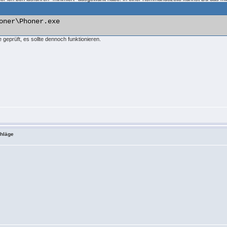
oner\Phoner.exe 

e geprüft, es sollte dennoch funktionieren.
chläge