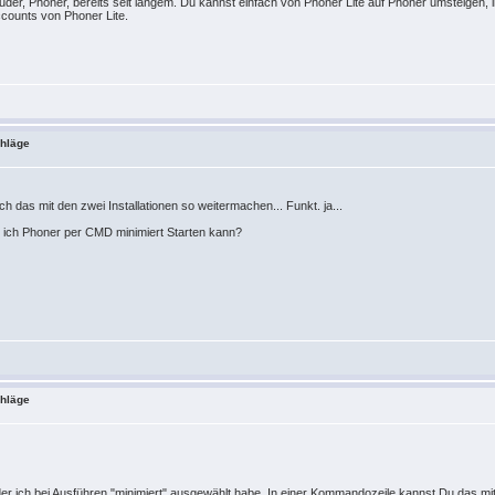
uder, Phoner, bereits seit langem. Du kannst einfach von Phoner Lite auf Phoner umsteigen, i
ccounts von Phoner Lite.
chläge
ch das mit den zwei Installationen so weitermachen... Funkt. ja...
e ich Phoner per CMD minimiert Starten kann?
chläge
 der ich bei Ausführen "minimiert" ausgewählt habe. In einer Kommandozeile kannst Du das