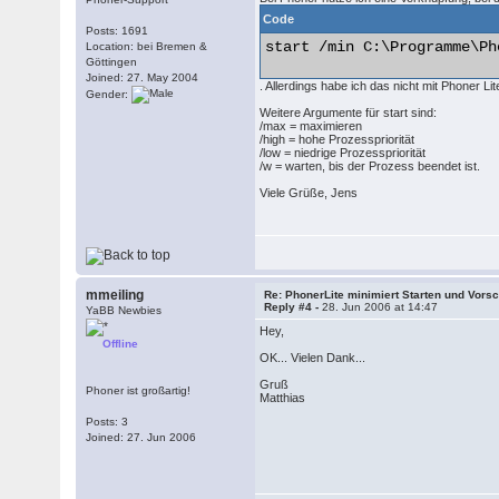
Code
Posts: 1691
start /min C:\Programme\Ph
Location: bei Bremen &
Göttingen
Joined: 27. May 2004
. Allerdings habe ich das nicht mit Phoner Lit
Gender:
Weitere Argumente für start sind:
/max = maximieren
/high = hohe Prozesspriorität
/low = niedrige Prozesspriorität
/w = warten, bis der Prozess beendet ist.
Viele Grüße, Jens
mmeiling
Re: PhonerLite minimiert Starten und Vors
Reply #4 -
28. Jun 2006 at 14:47
YaBB Newbies
Hey,
Offline
OK... Vielen Dank...
Gruß
Phoner ist großartig!
Matthias
Posts: 3
Joined: 27. Jun 2006