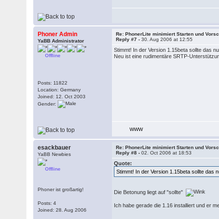
Phoner Admin
Re: PhonerLite minimiert Starten und Vors
Reply #7 -
30. Aug 2006 at 12:55
YaBB Administrator
Stimmt! In der Version 1.15beta sollte das nu
Offline
Neu ist eine rudimentäre SRTP-Unterstützun
Posts: 11822
Location: Germany
Joined: 12. Oct 2003
Gender:
WWW
esackbauer
Re: PhonerLite minimiert Starten und Vors
Reply #8 -
02. Oct 2006 at 18:53
YaBB Newbies
Quote:
Offline
Stimmt! In der Version 1.15beta sollte das 
Phoner ist großartig!
Die Betonung liegt auf "sollte"
Posts: 4
Ich habe gerade die 1.16 installiert und er m
Joined: 28. Aug 2006