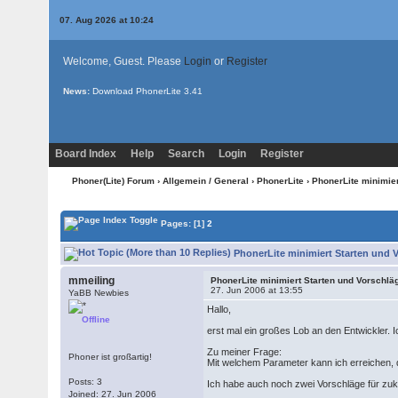
07. Aug 2026 at 10:24
Welcome, Guest. Please
Login
or
Register
News:
Download PhonerLite
3.41
Board Index
Help
Search
Login
Register
Phoner(Lite) Forum
›
Allgemein / General
›
PhonerLite
› PhonerLite minimie
Pages:
[1]
2
PhonerLite minimiert Starten und 
mmeiling
PhonerLite minimiert Starten und Vorschlä
27. Jun 2006 at 13:55
YaBB Newbies
Hallo,
Offline
erst mal ein großes Lob an den Entwickler. I
Zu meiner Frage:
Phoner ist großartig!
Mit welchem Parameter kann ich erreichen, d
Posts: 3
Ich habe auch noch zwei Vorschläge für zuk
Joined: 27. Jun 2006