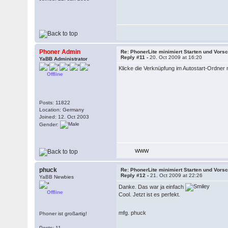
Phoner Admin
Re: PhonerLite minimiert Starten und Vors
Reply #11 -
20. Oct 2009 at 16:20
YaBB Administrator
Klicke die Verknüpfung im Autostart-Ordner 
Offline
Posts: 11822
Location: Germany
Joined: 12. Oct 2003
Gender:
WWW
phuck
Re: PhonerLite minimiert Starten und Vors
Reply #12 -
21. Oct 2009 at 22:26
YaBB Newbies
Danke. Das war ja einfach
Offline
Cool. Jetzt ist es perfekt.
mfg. phuck
Phoner ist großartig!
Posts: 11