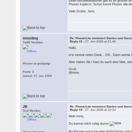
Einen Anrufbeantworter gibt es im großen Br
Phoner kopierst. Schon kennt Phoner alle A
Viele Grüße, Jens
mmeiling
Re: PhonerLite minimiert Starten und Vors
Reply #2 -
27. Jun 2006 at 21:49
YaBB Newbies
Hallo,
Offline
erst einmal vielen Dank... OK.. Dann werde i
Aber haben Sie / hast du auch eine Idee, wi
Phoner ist großartig!
Gruß
Posts: 3
@mme
Joined: 27. Jun 2006
JB
Re: PhonerLite minimiert Starten und Vors
Reply #3 -
27. Jun 2006 at 22:23
God Member
Moin mme,
Offline
Du kannst mich ruhig duzen
Bei Phoner nutze ich eine Verknüpfung, bei
Phoner-Support