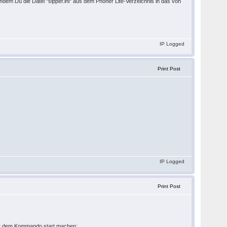
ndem Du die Datei "sipper.ini" aus dem Phoner Lite-Verzeichnis in das von
IP Logged
Print Post
IP Logged
Print Post
 mit dem Kommando start machen: