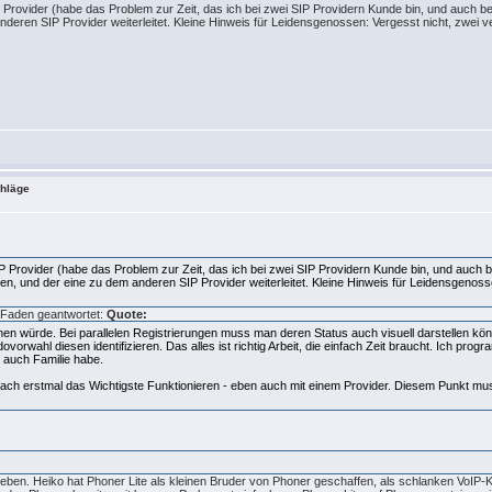
IP Provider (habe das Problem zur Zeit, das ich bei zwei SIP Providern Kunde bin, und auch b
anderen SIP Provider weiterleitet. Kleine Hinweis für Leidensgenossen: Vergesst nicht, zwei 
chläge
IP Provider (habe das Problem zur Zeit, das ich bei zwei SIP Providern Kunde bin, und auch b
sen, und der eine zu dem anderen SIP Provider weiterleitet. Kleine Hinweis für Leidensgenos
n Faden geantwortet:
Quote:
rstehen würde. Bei parallelen Registrierungen muss man deren Status auch visuell darstelle
rwahl diesen identifizieren. Das alles ist richtig Arbeit, die einfach Zeit braucht. Ich progr
ch auch Familie habe.
h erstmal das Wichtigste Funktionieren - eben auch mit einem Provider. Diesem Punkt muss
 geben. Heiko hat Phoner Lite als kleinen Bruder von Phoner geschaffen, als schlanken VoIP-