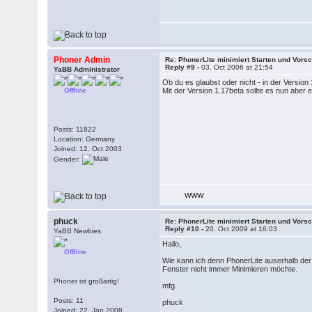
Phoner Admin
Re: PhonerLite minimiert Starten und Vors
Reply #9 -
03. Oct 2006 at 21:54
YaBB Administrator
Ob du es glaubst oder nicht - in der Version
Offline
Mit der Version 1.17beta sollte es nun aber e
Posts: 11822
Location: Germany
Joined: 12. Oct 2003
Gender:
WWW
phuck
Re: PhonerLite minimiert Starten und Vors
Reply #10 -
20. Oct 2009 at 16:03
YaBB Newbies
Hallo,
Offline
Wie kann ich denn PhonerLite auserhalb der B
Fenster nicht immer Minimieren möchte.
Phoner ist großartig!
mfg.
Posts: 11
phuck
Joined: 22. Jan 2008