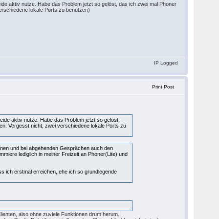
eide aktiv nutze. Habe das Problem jetzt so gelöst, das ich zwei mal Phoner
verschiedene lokale Ports zu benutzen)
IP Logged
Print Post
eide aktiv nutze. Habe das Problem jetzt so gelöst,
sen: Vergesst nicht, zwei verschiedene lokale Ports zu
n können und bei abgehenden Gesprächen auch den
ammiere lediglich in meiner Freizeit an Phoner(Lite) und
 ich erstmal erreichen, ehe ich so grundlegende
Klienten, also ohne zuviele Funktionen drum herum.