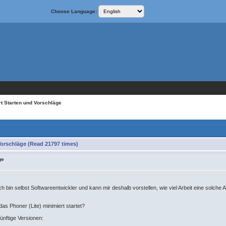
Choose Language:
rt Starten und Vorschläge
Vorschläge (Read 21797 times)
ge
ch bin selbst Softwareentwickler und kann mir deshalb vorstellen, wie viel Arbeit eine solche 
as Phoner (Lite) minimiert startet?
ünftige Versionen: