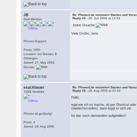
JB
Re: PhonerLite minimiert Starten und Vors
Reply #5 -
28. Jun 2006 at 14:54
God Member
..keine Ursache
Offline
Viele Grüße, Jens
Phoner-Support
Posts: 1691
Location: bei Bremen &
Göttingen
Joined: 27. May 2004
Gender:
esackbauer
Re: PhonerLite minimiert Starten und Vors
Reply #6 -
28. Aug 2006 at 07:16
YaBB Newbies
Hallo,
Offline
egal wie ich es mache, ob per Shortcut oder 
(wiederherstellen), dann loggt er sich ein.
Phoner ist großartig!
Ist das noch niemandem aufgefallen?
Posts: 4
Joined: 28. Aug 2006