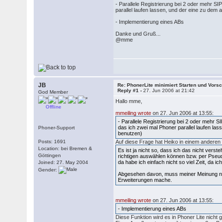
- Parallele Registrierung bei 2 oder mehr S
parallel laufen lassen, und der eine zu dem 
- Implementierung eines ABs
Danke und Gruß...
@mme
JB
Re: PhonerLite minimiert Starten und Vors
Reply #1 -
27. Jun 2006 at 21:42
God Member
Hallo mme,
Offline
mmeiling wrote
on 27. Jun 2006 at 13:55:
- Parallele Registrierung bei 2 oder mehr S
das ich zwei mal Phoner parallel laufen las
Phoner-Support
benutzen)
Posts: 1691
Auf diese Frage hat Heiko in einem andere
Location: bei Bremen &
Es ist ja nicht so, dass ich das nicht ve
Göttingen
richtigen auswählen können bzw. per Pseudovo
da habe ich einfach nicht so viel Zeit, da i
Joined: 27. May 2004
Gender:
Abgesehen davon, muss meiner Meinung nac
Erweiterungen mache.
mmeiling wrote
on 27. Jun 2006 at 13:55:
- Implementierung eines ABs
Diese Funktion wird es in Phoner Lite nicht