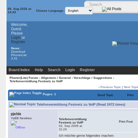
09. Aug 2026 at
Choose Language:
14:43
Welcome,
Guest.
Please
Login
or
Register
News:
Download
PhonerLite
3.41
Board Index
Help
Search
Login
Register
Phoner(Lite) Forum
›
Allgemein / General
›
Vorschläge / Suggestions
›
Telefonvermittlung Festnetz zu VoIP
‹
Previous Topic
|
Next Topi
Pages: 1
Send Topic
Print
Telefonvermittlung Festnetz zu VoIP (Read 2472 times)
pjehle
YaBB Newbies
Telefonvermittlung
Print Post
Festnetz zu VoIP
02. Sep 2006 at
Offline
11:24
Ich möchte gerne folgendes machen: