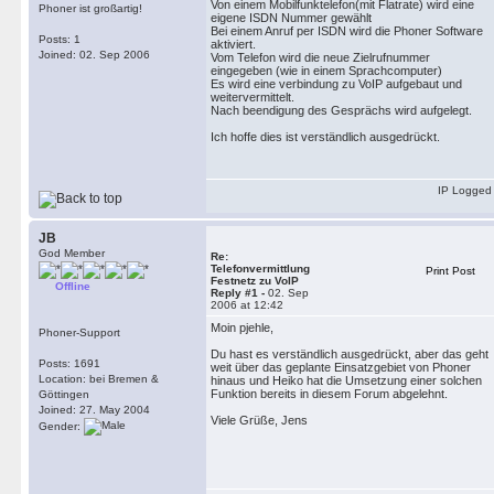
Von einem Mobilfunktelefon(mit Flatrate) wird eine
Phoner ist großartig!
eigene ISDN Nummer gewählt
Bei einem Anruf per ISDN wird die Phoner Software
Posts: 1
aktiviert.
Joined: 02. Sep 2006
Vom Telefon wird die neue Zielrufnummer
eingegeben (wie in einem Sprachcomputer)
Es wird eine verbindung zu VoIP aufgebaut und
weitervermittelt.
Nach beendigung des Gesprächs wird aufgelegt.
Ich hoffe dies ist verständlich ausgedrückt.
IP Logged
JB
God Member
Re:
Telefonvermittlung
Print Post
Festnetz zu VoIP
Offline
Reply #1 -
02. Sep
2006 at 12:42
Moin pjehle,
Phoner-Support
Du hast es verständlich ausgedrückt, aber das geht
Posts: 1691
weit über das geplante Einsatzgebiet von Phoner
Location: bei Bremen &
hinaus und Heiko hat die Umsetzung einer solchen
Funktion bereits in diesem Forum abgelehnt.
Göttingen
Joined: 27. May 2004
Viele Grüße, Jens
Gender: