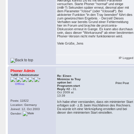
Allerdings kannst Du es mit einem Parameter
versuchen. Starte Phoner "normal" und einige
(milli-?) Sekunden später erneut, diesmal aber mit
dem Parameter "/close" (oder "/closeall"). Bei
aktivierter Funktion "in den Tray beenden" führt dies
zum gewünschten Ergebnis. - Derzeit! Dieses
Verhalten war bereits Grund einer Fehlermeldung
hier im Forum und brachte die pro/contra-
Diskussion erneut in Gange. Es kann also durchaus
sein, dass dieser "Workaround" ab einer bestimmten
Phoner-Version nicht mehr funktionieren wird.
Viele Grüße, Jens
IP Logged
Phoner Admin
YaBB Administrator
Re: Einen
Minimize to Tray
option bei
Print Post
Offline
Programm-start
Reply #2 -
31.
Oct 2009 at
13:39
Posts: 11822
Ich habe eher verstanden, dass ein minimierter Start
Location: Germany
erfolgen soll - z.B. beim Hochfahren des Rechners.
Da würde ich eine Verknüpfung erstellen und bei
Joined: 12. Oct 2003
dieser den minimierten Start einstellen.
Gender: