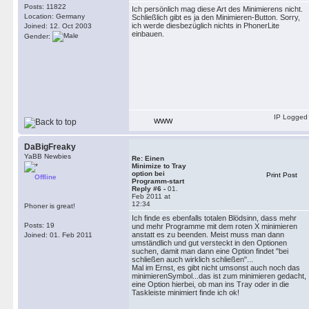
Posts: 11822
Ich persönlich mag diese Art des Minimierens nicht.
Location: Germany
Schließlich gibt es ja den Minimieren-Button. Sorry,
ich werde diesbezüglich nichts in PhonerLite
Joined: 12. Oct 2003
einbauen.
Gender:
IP Logged
WWW
DaBigFreaky
YaBB Newbies
Re: Einen
Minimize to Tray
option bei
Print Post
Offline
Programm-start
Reply #6 -
01.
Feb 2011 at
12:34
Phoner is great!
Ich finde es ebenfalls totalen Blödsinn, dass mehr
Posts: 19
und mehr Programme mit dem roten X minimieren
anstatt es zu beenden. Meist muss man dann
Joined: 01. Feb 2011
umständlich und gut versteckt in den Optionen
suchen, damit man dann eine Option findet "bei
schließen auch wirklich schließen"...
Mal im Ernst, es gibt nicht umsonst auch noch das
minimierenSymbol...das ist zum minimieren gedacht,
eine Option hierbei, ob man ins Tray oder in die
Taskleiste minimiert finde ich ok!