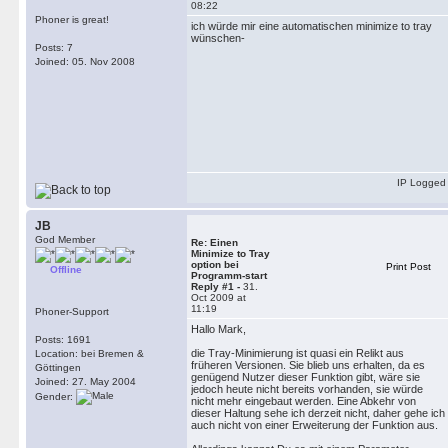
08:22
Phoner is great!
ich würde mir eine automatischen minimize to tray
wünschen-
Posts: 7
Joined: 05. Nov 2008
IP Logged
JB
God Member
Re: Einen
Minimize to Tray
option bei
Print Post
Offline
Programm-start
Reply #1 -
31.
Oct 2009 at
11:19
Phoner-Support
Hallo Mark,
Posts: 1691
die Tray-Minimierung ist quasi ein Relikt aus
Location: bei Bremen &
früheren Versionen. Sie blieb uns erhalten, da es
Göttingen
genügend Nutzer dieser Funktion gibt, wäre sie
Joined: 27. May 2004
jedoch heute nicht bereits vorhanden, sie würde
Gender:
nicht mehr eingebaut werden. Eine Abkehr von
dieser Haltung sehe ich derzeit nicht, daher gehe ich
auch nicht von einer Erweiterung der Funktion aus.