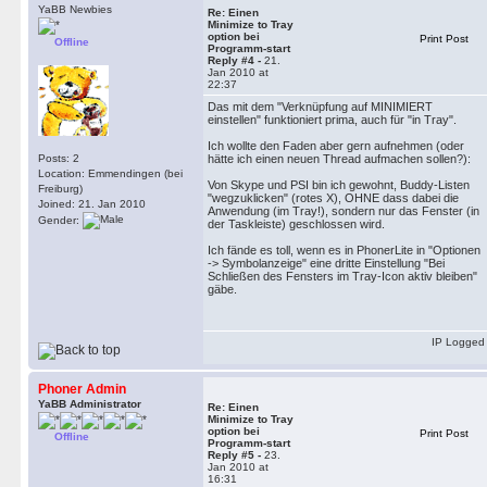
YaBB Newbies
Re: Einen
Minimize to Tray
option bei
Print Post
Offline
Programm-start
Reply #4 -
21.
Jan 2010 at
22:37
Das mit dem "Verknüpfung auf MINIMIERT
einstellen" funktioniert prima, auch für "in Tray".
Ich wollte den Faden aber gern aufnehmen (oder
Posts: 2
hätte ich einen neuen Thread aufmachen sollen?):
Location: Emmendingen (bei
Von Skype und PSI bin ich gewohnt, Buddy-Listen
Freiburg)
"wegzuklicken" (rotes X), OHNE dass dabei die
Joined: 21. Jan 2010
Anwendung (im Tray!), sondern nur das Fenster (in
Gender:
der Taskleiste) geschlossen wird.
Ich fände es toll, wenn es in PhonerLite in "Optionen
-> Symbolanzeige" eine dritte Einstellung "Bei
Schließen des Fensters im Tray-Icon aktiv bleiben"
gäbe.
IP Logged
Phoner Admin
YaBB Administrator
Re: Einen
Minimize to Tray
option bei
Print Post
Offline
Programm-start
Reply #5 -
23.
Jan 2010 at
16:31