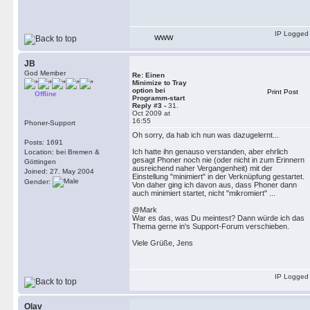
IP Logged
WWW
JB
God Member
Re: Einen
Minimize to Tray
option bei
Print Post
Offline
Programm-start
Reply #3 -
31.
Oct 2009 at
16:55
Phoner-Support
Oh sorry, da hab ich nun was dazugelernt...
Posts: 1691
Ich hatte ihn genauso verstanden, aber ehrlich
Location: bei Bremen &
gesagt Phoner noch nie (oder nicht in zum Erinnern
Göttingen
ausreichend naher Vergangenheit) mit der
Joined: 27. May 2004
Einstellung "minimiert" in der Verknüpfung gestartet.
Gender:
Von daher ging ich davon aus, dass Phoner dann
auch minimiert startet, nicht "mikromiert" ...
@Mark
War es das, was Du meintest? Dann würde ich das
Thema gerne in's Support-Forum verschieben.
Viele Grüße, Jens
IP Logged
Olav