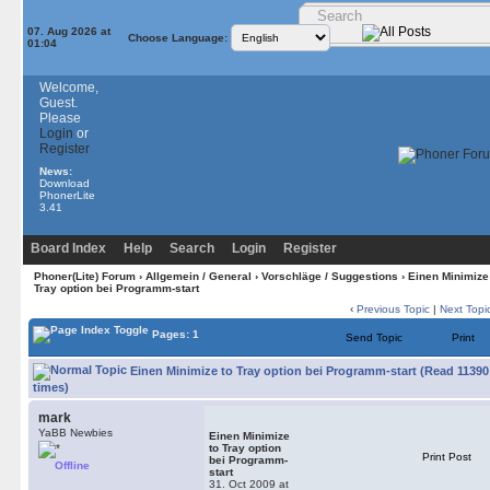
07. Aug 2026 at
Choose Language:
01:04
Welcome,
Guest.
Please
Login
or
Register
News:
Download
PhonerLite
3.41
Board Index
Help
Search
Login
Register
Phoner(Lite) Forum
›
Allgemein / General
›
Vorschläge / Suggestions
› Einen Minimize
Tray option bei Programm-start
‹
Previous Topic
|
Next Topi
Pages: 1
Send Topic
Print
Einen Minimize to Tray option bei Programm-start (Read 11390
times)
mark
YaBB Newbies
Einen Minimize
to Tray option
Print Post
bei Programm-
Offline
start
31. Oct 2009 at