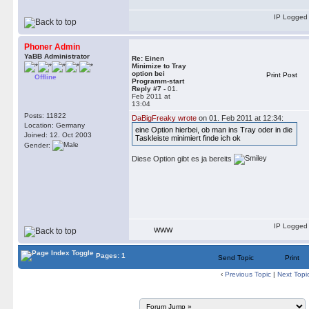
IP Logged
Phoner Admin
YaBB Administrator
Re: Einen
Minimize to Tray
option bei
Print Post
Offline
Programm-start
Reply #7 -
01.
Feb 2011 at
13:04
Posts: 11822
DaBigFreaky wrote
on 01. Feb 2011 at 12:34:
Location: Germany
eine Option hierbei, ob man ins Tray oder in die
Joined: 12. Oct 2003
Taskleiste minimiert finde ich ok
Gender:
Diese Option gibt es ja bereits
IP Logged
WWW
Pages: 1
Send Topic
Print
‹
Previous Topic
|
Next Topi