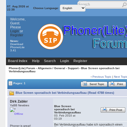
07. Aug 2026 at
Choose Language:
22:38
Welcome,
Guest.
Please
Login
or
Register
News:
Download
PhonerLite
3.41
Board Index
Help
Search
Login
Register
Phoner(Lite) Forum
›
Allgemein / General
›
Support
› Blue Screen sporadisch bei
Verbindungsaufbau
‹
Previous Topic
|
Next Topi
Pages: 1
Send Topic
Print
Blue Screen sporadisch bei Verbindungsaufbau (Read 4788 times)
Dirk Zabler
YaBB Newbies
Blue Screen
sporadisch bei
Print Post
Verbindungsaufbau
Offline
03. Feb 2010 at
03:19
Bei Verbindungsaufbau habe ich sporadisch einen
Phoner is great!