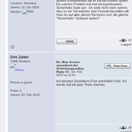
andere Komponenten die im Kernel-Kontext laufen.
Location: Germany
Ein solches Problem trat mal mit irgendsoeiner
Joined: 12. Oct 2003
Sicherheits-Suite auf - ich weiß nicht mehr welche.
Also so ein Teil welches eine Firewall darstellen will.
Gender:
Hast du auf allen diesen Rechnern evtl. die gleiche
"Sicherheits"-Software laufen?
IP
WWW
Logged
Dirk Zabler
YaBB Newbies
Re: Blue Screen
sporadisch bei
Print Post
Verbindungsaufbau
Offline
Reply #2 -
03. Feb
2010 at 12:01
Ich benutze ZoneAlarm Free und Antivir Free. Ich
Phoner is great!
werde mal ein paar Tests machen.
Posts: 3
Joined: 03. Feb 2010
IP
Logged