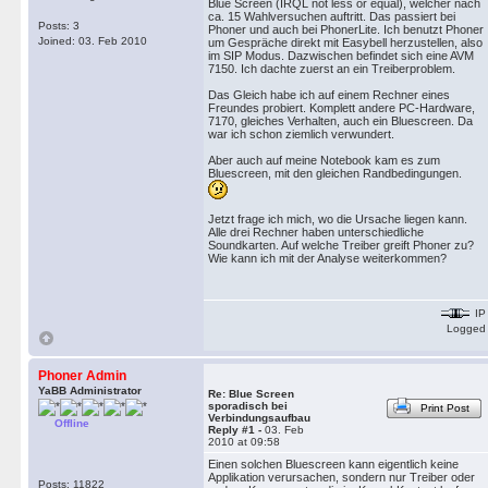
Blue Screen (IRQL not less or equal), welcher nach
ca. 15 Wahlversuchen auftritt. Das passiert bei
Posts: 3
Phoner und auch bei PhonerLite. Ich benutzt Phoner
Joined: 03. Feb 2010
um Gespräche direkt mit Easybell herzustellen, also
im SIP Modus. Dazwischen befindet sich eine AVM
7150. Ich dachte zuerst an ein Treiberproblem.
Das Gleich habe ich auf einem Rechner eines
Freundes probiert. Komplett andere PC-Hardware,
7170, gleiches Verhalten, auch ein Bluescreen. Da
war ich schon ziemlich verwundert.
Aber auch auf meine Notebook kam es zum
Bluescreen, mit den gleichen Randbedingungen.
Jetzt frage ich mich, wo die Ursache liegen kann.
Alle drei Rechner haben unterschiedliche
Soundkarten. Auf welche Treiber greift Phoner zu?
Wie kann ich mit der Analyse weiterkommen?
IP
Logged
Phoner Admin
YaBB Administrator
Re: Blue Screen
sporadisch bei
Print Post
Verbindungsaufbau
Offline
Reply #1 -
03. Feb
2010 at 09:58
Einen solchen Bluescreen kann eigentlich keine
Applikation verursachen, sondern nur Treiber oder
Posts: 11822