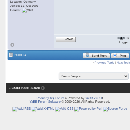
Location: Germany
Joined: 12. Oct 2003
Gender:
IP
WWW
Logged
Pages: 1
Send Topic
Print
‹
Previous Topic
|
Next Topi
« Board Index
‹ Board
Phoner(Lite) Forum
» Powered by
YaBB 2.6.11
!
YaBB Forum Software
© 2000-2026. All Rights Reserved.