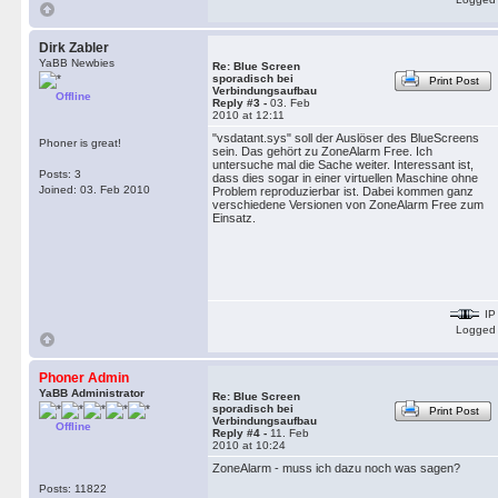
Dirk Zabler
YaBB Newbies
Re: Blue Screen
sporadisch bei
Print Post
Verbindungsaufbau
Offline
Reply #3 -
03. Feb
2010 at 12:11
"vsdatant.sys" soll der Auslöser des BlueScreens
Phoner is great!
sein. Das gehört zu ZoneAlarm Free. Ich
untersuche mal die Sache weiter. Interessant ist,
Posts: 3
dass dies sogar in einer virtuellen Maschine ohne
Joined: 03. Feb 2010
Problem reproduzierbar ist. Dabei kommen ganz
verschiedene Versionen von ZoneAlarm Free zum
Einsatz.
IP
Logged
Phoner Admin
YaBB Administrator
Re: Blue Screen
sporadisch bei
Print Post
Verbindungsaufbau
Offline
Reply #4 -
11. Feb
2010 at 10:24
ZoneAlarm - muss ich dazu noch was sagen?
Posts: 11822