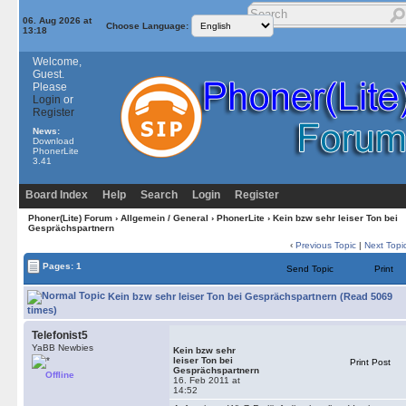
06. Aug 2026 at
Choose Language:
13:18
Welcome,
Guest.
Please
Login
or
Register
News:
Download
PhonerLite
3.41
Board Index
Help
Search
Login
Register
Phoner(Lite) Forum
›
Allgemein / General
›
PhonerLite
› Kein bzw sehr leiser Ton bei
Gesprächspartnern
‹
Previous Topic
|
Next Topi
Pages: 1
Send Topic
Print
Kein bzw sehr leiser Ton bei Gesprächspartnern (Read 5069
times)
Telefonist5
YaBB Newbies
Kein bzw sehr
leiser Ton bei
Print Post
Gesprächspartnern
Offline
16. Feb 2011 at
14:52