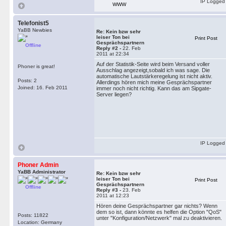
IP Logged
WWW
Telefonist5
YaBB Newbies
Re: Kein bzw sehr
leiser Ton bei
Print Post
Gesprächspartnern
Offline
Reply #2 -
22. Feb
2011 at 22:34
Auf der Statistik-Seite wird beim Versand voller
Phoner is great!
Ausschlag angezeigt,sobald ich was sage. Die
automatische Lautstärkeregelung ist nicht aktiv.
Posts: 2
Allerdings hören mich meine Gesprächspartner
Joined: 16. Feb 2011
immer noch nicht richtig. Kann das am Sipgate-
Server liegen?
IP Logged
Phoner Admin
YaBB Administrator
Re: Kein bzw sehr
leiser Ton bei
Print Post
Gesprächspartnern
Offline
Reply #3 -
23. Feb
2011 at 12:23
Hören deine Gesprächspartner gar nichts? Wenn
dem so ist, dann könnte es helfen die Option "QoS"
Posts: 11822
unter "Konfiguration/Netzwerk" mal zu deaktivieren.
Location: Germany