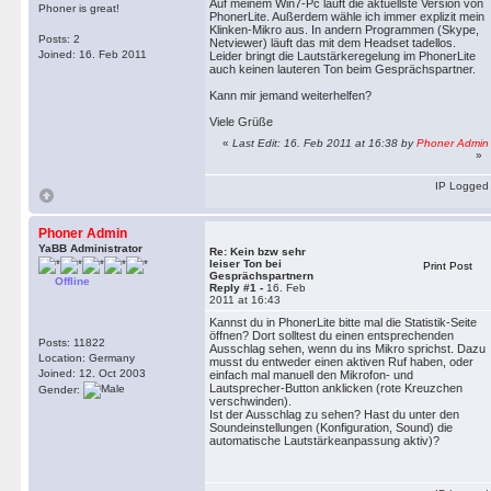
Auf meinem Win7-Pc läuft die aktuellste Version von
Phoner is great!
PhonerLite. Außerdem wähle ich immer explizit mein
Klinken-Mikro aus. In andern Programmen (Skype,
Posts: 2
Netviewer) läuft das mit dem Headset tadellos.
Joined: 16. Feb 2011
Leider bringt die Lautstärkeregelung im PhonerLite
auch keinen lauteren Ton beim Gesprächspartner.
Kann mir jemand weiterhelfen?
Viele Grüße
«
Last Edit: 16. Feb 2011 at 16:38 by
Phoner Admin
»
IP Logged
Phoner Admin
YaBB Administrator
Re: Kein bzw sehr
leiser Ton bei
Print Post
Gesprächspartnern
Offline
Reply #1 -
16. Feb
2011 at 16:43
Kannst du in PhonerLite bitte mal die Statistik-Seite
öffnen? Dort solltest du einen entsprechenden
Posts: 11822
Ausschlag sehen, wenn du ins Mikro sprichst. Dazu
Location: Germany
musst du entweder einen aktiven Ruf haben, oder
Joined: 12. Oct 2003
einfach mal manuell den Mikrofon- und
Lautsprecher-Button anklicken (rote Kreuzchen
Gender:
verschwinden).
Ist der Ausschlag zu sehen? Hast du unter den
Soundeinstellungen (Konfiguration, Sound) die
automatische Lautstärkeanpassung aktiv)?