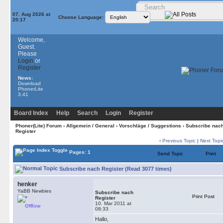
07. Aug 2026 at
Choose Language:
20:17
Welcome,
Guest.
Please
Login
or
Register
News:
Download
PhonerLite
3.41
Board Index
Help
Search
Login
Register
Phoner(Lite) Forum
›
Allgemein / General
›
Vorschläge / Suggestions
› Subscribe nac
Register
‹
Previous Topic
|
Next Topi
Pages: 1
Send Topic
Print
Subscribe nach Register (Read 3077 times)
henker
YaBB Newbies
Subscribe nach
Print Post
Register
10. Mar 2011 at
Offline
08:33
Hallo,