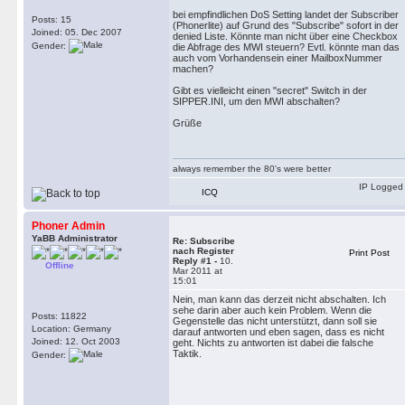
bei empfindlichen DoS Setting landet der Subscriber
Posts: 15
(Phonerlite) auf Grund des "Subscribe" sofort in der
Joined: 05. Dec 2007
denied Liste. Könnte man nicht über eine Checkbox
Gender:
die Abfrage des MWI steuern? Evtl. könnte man das
auch vom Vorhandensein einer MailboxNummer
machen?
Gibt es vielleicht einen "secret" Switch in der
SIPPER.INI, um den MWI abschalten?
Grüße
always remember the 80's were better
IP Logged
ICQ
Phoner Admin
YaBB Administrator
Re: Subscribe
nach Register
Print Post
Reply #1 -
10.
Offline
Mar 2011 at
15:01
Nein, man kann das derzeit nicht abschalten. Ich
sehe darin aber auch kein Problem. Wenn die
Posts: 11822
Gegenstelle das nicht unterstützt, dann soll sie
Location: Germany
darauf antworten und eben sagen, dass es nicht
Joined: 12. Oct 2003
geht. Nichts zu antworten ist dabei die falsche
Taktik.
Gender: