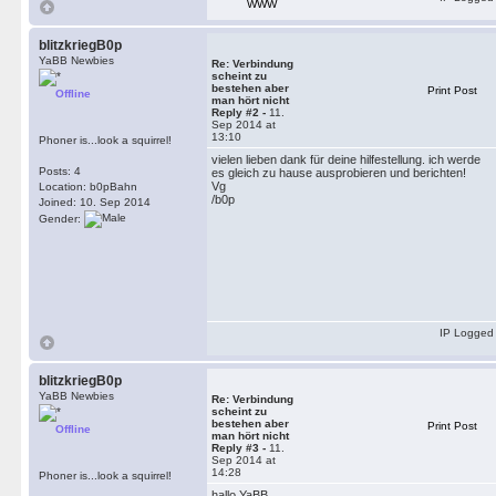
WWW
blitzkriegB0p
YaBB Newbies
Re: Verbindung
scheint zu
bestehen aber
Print Post
Offline
man hört nicht
Reply #2 -
11.
Sep 2014 at
13:10
Phoner is...look a squirrel!
vielen lieben dank für deine hilfestellung. ich werde
Posts: 4
es gleich zu hause ausprobieren und berichten!
Vg
Location: b0pBahn
/b0p
Joined: 10. Sep 2014
Gender:
IP Logged
blitzkriegB0p
YaBB Newbies
Re: Verbindung
scheint zu
bestehen aber
Print Post
Offline
man hört nicht
Reply #3 -
11.
Sep 2014 at
14:28
Phoner is...look a squirrel!
hallo YaBB,