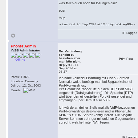
was fallen euch noch für lösungen ein?
euer
/b0p
«
Last Edit: 10. Sep 2014 at 18:55 by blitzkriegB0p
»
IP Logged
Phoner Admin
YaBB Administrator
Re: Verbindung
scheint zu
bestehen aber
Print Post
Offline
man hört nicht
Reply #1 -
11.
Sep 2014 at
08:27
Posts: 11822
Ich habe keinerlei Erfahrung mit Cisco-Geräten.
Location: Germany
Normalerweise benötigt man bei Sipgate keinerlei
Port-Forwardings.
Joined: 12. Oct 2003
Per Default ist PhonerLite auf den UDP-Port 5060
Gender:
eingestellt (Rufsignalisierung). Die Sprache (RTP)
wird über den eingestellten Port +2 gesendet und
empfangen - per Default also 5062.
Ich würde an deiner Stelle mal alle VoIP-bezogenen
Port-Forwardings deaktivieren und in PhonerLite
KEINEN STUN-Server konfigurieren. Die Sipgate-
Server kommen sehr gut mit solchen Gegenstellen
zurecht, welche hinter NAT liegen.
IP Logged