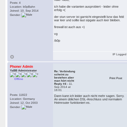
Posts: 4
ich habe die varianten ausprobiert - leider ohne
Location: b0pBahn
erfolg =(
Joined: 10. Sep 2014
Gender:
der stun server ist garnicht eingestellt bzw das feld
war leer und sollte laut sipgate auch leer bleiben.
firewall ist auch aus =)
vg
/b0p
IP Logged
Phoner Admin
YaBB Administrator
Re: Verbindung
scheint zu
bestehen aber
Print Post
Offline
man hört nicht
Reply #4 -
11.
Sep 2014 at
16:01
Posts: 11822
Dann kann ich leider auch nicht mehr sagen. Sorry.
Location: Germany
An einem üblichen DSL-Anschluss und normalem
Heimrouter funktioniert es.
Joined: 12. Oct 2003
Gender: