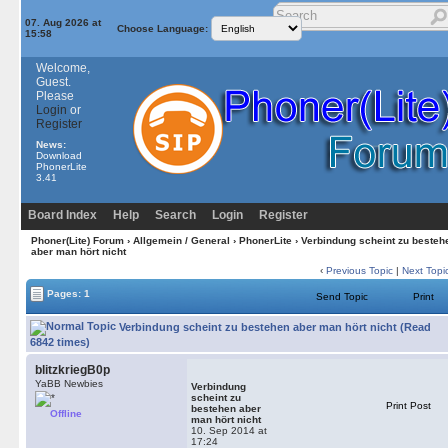
07. Aug 2026 at
Choose Language:
15:58
Welcome,
Guest.
Please
Login
or
Register
News:
Download
PhonerLite
3.41
Board Index
Help
Search
Login
Register
Phoner(Lite) Forum
›
Allgemein / General
›
PhonerLite
› Verbindung scheint zu besteh
aber man hört nicht
‹
Previous Topic
|
Next Topi
Pages: 1
Send Topic
Print
Verbindung scheint zu bestehen aber man hört nicht (Read
6842 times)
blitzkriegB0p
YaBB Newbies
Verbindung
scheint zu
Print Post
bestehen aber
Offline
man hört nicht
10. Sep 2014 at
17:24