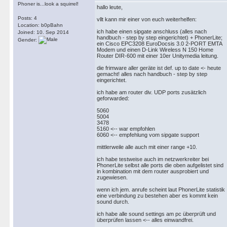
Phoner is...look a squirrel!
hallo leute,
Posts: 4
vllt kann mir einer von euch weiterhelfen:
Location: b0pBahn
ich habe einen sipgate anschluss (alles nach
Joined: 10. Sep 2014
handbuch - step by step eingerichtet) + PhonerLite;
Gender:
ein Cisco EPC3208 EuroDocsis 3.0 2-PORT EMTA
Modem und einen D-Link Wireless N 150 Home
Router DIR-600 mit einer 10er Unitymedia leitung.
die frimware aller geräte ist def. up to date <- heute
gemacht! alles nach handbuch - step by step
eingerichtet.
ich habe am router div. UDP ports zusätzlich
geforwarded:
5060
5004
3478
5160 <-- war empfohlen
6060 <-- empfehlung vom sipgate support
mittlerweile alle auch mit einer range +10.
ich habe testweise auch im netzwerkreiter bei
PhonerLite selbst alle ports die oben aufgelistet sind
in kombination mit dem router ausprobiert und
zugewiesen.
wenn ich jem. anrufe scheint laut PhonerLite statistik
eine verbindung zu bestehen aber es kommt kein
sound durch.
ich habe alle sound settings am pc überprüft und
überprüfen lassen <-- alles einwandfrei.