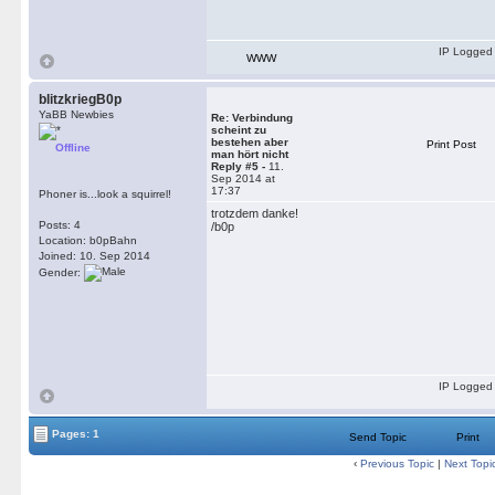
IP Logged
WWW
blitzkriegB0p
YaBB Newbies
Re: Verbindung
scheint zu
bestehen aber
Print Post
Offline
man hört nicht
Reply #5 -
11.
Sep 2014 at
17:37
Phoner is...look a squirrel!
trotzdem danke!
Posts: 4
/b0p
Location: b0pBahn
Joined: 10. Sep 2014
Gender:
IP Logged
Pages: 1
Send Topic
Print
‹
Previous Topic
|
Next Topi