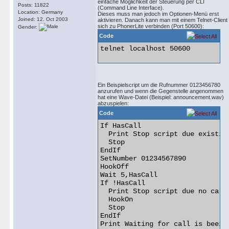
einfache Möglichkeit der Steuerung per CLI
Posts: 11822
(Command Line Interface).
Location: Germany
Dieses muss man jedoch im Optionen-Menü erst
Joined: 12. Oct 2003
aktivieren. Danach kann man mit einem Telnet-Client
sich zu PhonerLite verbinden (Port 50600):
Gender:
Code
telnet localhost 50600 

Ein Beispielscript um die Rufnummer 0123456780
anzurufen und wenn die Gegenstelle angenommen
hat eine Wave-Datei (Beispiel: announcement.wav)
abzuspielen:
Code
If HasCall

  Print Stop script due existing
  Stop

EndIf

SetNumber 01234567890

HookOff

Wait 5,HasCall

If !HasCall

  Print Stop script due no call 
  HookOn

  Stop

EndIf

Print Waiting for call is beeing