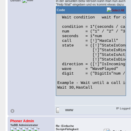
Gender:
In der aktuellen Beta-Version kann man nun auch
"Help Wait" eingeben und es kommt etwas dazu:
Code
  Wait condition   wait for cond
  condition = 1*(seconds / call
  num       = ("1" / "2" / "3" 
  seconds   = 1*num

  call      = [!]"HasCall"

  state     = ([!]"StateIsConn"
               [!]"StateIsRing"
               [!]"StateIsActiv
               [!]"StateIsDisc" 
  direction = ([!]"IsIncoming" /
  wave      = "WavePlayed"

  digit     = ("DigitIs"num / "D
Example - Wait until a call is 
Wait 30,HasCall 

IP Logged
WWW
Phoner Admin
YaBB Administrator
Re: Einfache
Script-Fähigkeit