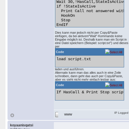
Wait 30,!HasCall,StateIsActive

if !StateIsActive

  Print Call not answered within
  HookOn

  Stop

EndIf

Print Waiting 2 seconds before p
Dies kann man jedoch nicht per Copy&Paste
Wait 2

einfügen, da bei aktivem"Wait"-Kommando keine
Wave announcement.wav

Eingabe möglich ist. Deshalb kann man ein Script in
Print Waiting for wave file is b
eine Datei speichern (Beispiel: script.txt") und dieses
per
Wait !StateIsActive,WavePlayed

Code
Wait 1

HookOn 

load script.txt 

laden und ausführen.
Alternativ kann man das alles auch in eine Zeile
schreiben, dann geht das auch per Copy&Paste,
aber es sieht nicht mehr einfach lesbar aus:
Code
If HasCall & Print Stop script 
IP Logged
WWW
koyaanisqatsi