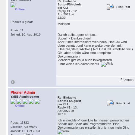
YaBB Newbies
Re: Einfache
Script-Fähigkeit
Print Post
per CLI
Offline
Reply #1 -
12.
Apr 2022 at
22:30
Phoner is great!
Moinsen
Posts: 11
Joined: 10. Aug 2019
Da ich selbst gern skripte...
Super! - Dankeschön!
Aber Eines interessiert mich noch, HasCall wird
oben benutzt und kann erweitert werden mit
!HasCall,StateIsActive ( Not HasCall,StateIsActive ).
OK, aber schön wäre eine komplette
Dokumentation.
Vielleicht gibt es ja auch IsRegistered.
...nur weiss ich davon nichts
IP Logged
Phoner Admin
YaBB Administrator
Re: Einfache
Script-Fähigkeit
Print Post
per CLI
Offline
Reply #2 -
13.
Apr 2022 at
10:10
Ich entwickle PhonerLite für meinen persönlichen
Posts: 11822
Bedarf aus Spaß am Programmieren. Eine
Location: Germany
Dokumentation zu erstellen ist nicht so mein Ding
Joined: 12. Oct 2003