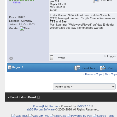
Print Post
per CLI
Offline
Reply #3 -
11.
May 2022 at
11:00
In der Version 3.04Beta ist nun Text-To-Speach
Posts: 11822
(TTS) hinzugekommen. Es gibt 2 neue Kommandos:
Location: Germany
TTS
und
Say
.
Joined: 12. Oct 2003
Man kann per "Wait wavePlayed" auf das Ende der
Wiedergabe des Say-Kommandos warten.
Gender:
IP Logged
WWW
Pages: 1
Send Topic
Print
‹
Previous Topic
|
Next Topi
« Board Index
‹ Board
Phoner(Lite) Forum
» Powered by
YaBB 2.6.11
!
YaBB Forum Software
© 2000-2026. All Rights Reserved.