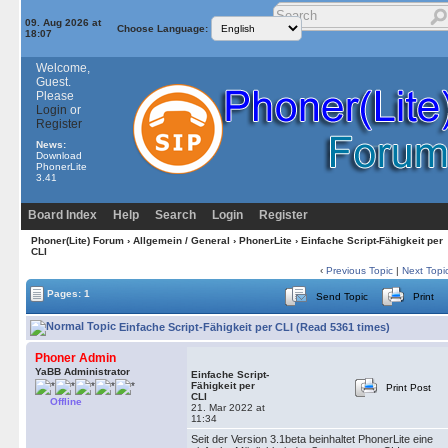
09. Aug 2026 at
Choose Language:
18:07
Welcome,
Guest.
Please
Login
or
Register
News:
Download
PhonerLite
3.41
Board Index
Help
Search
Login
Register
Phoner(Lite) Forum
›
Allgemein / General
›
PhonerLite
› Einfache Script-Fähigkeit per
CLI
‹
Previous Topic
|
Next Topi
Pages: 1
Send Topic
Print
Einfache Script-Fähigkeit per CLI (Read 5361 times)
Phoner Admin
YaBB Administrator
Einfache Script-
Fähigkeit per
Print Post
CLI
Offline
21. Mar 2022 at
11:34
Seit der Version 3.1beta beinhaltet PhonerLite eine