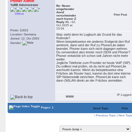
Phoner Admin
YaBB Administrator
Re: Neuer
eingehender
Anruf
Offline
Print Post
verschwindet
nach kurzer Z
Reply #1 -
02.
Oct 2025 at
15:04
Posts: 11822
Location: Germany
Was steht denn im Logbuch als Grund für das
Rufende?
Joined: 12. Oct 2003
Wenn beispielsweise ein anderes Endgerät den Ruf
Gender:
annimmt, dann wird der Ruf zu PhonerLite dabei
beendet. Phoner kann sich nicht dagegen wehren.
Du verwendest also immer noch ISDN und Phoner?
Phoner entwickle ich schon seit Jahren nicht mehr
weiter.
Jegliche Telefonie zum Provider ist heute VoIP (SIP).
Du solltest mal prüfen, ob du nicht auf PhonerLite
wechseln kannst. Wenn du beispielsweise eine
Fritzbox als Router hast, kannst du dort eine interne
SIP-Nebenstelle einrichten. PhonerLite kann sich
dann (W)LAN direkt an der Fritzbox anmelden.
IP Logged
WWW
Pages: 1
Send Topic
Print
‹
Previous Topic
|
Next Topi