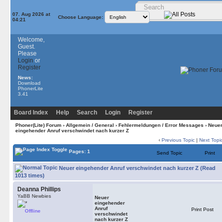
07. Aug 2026 at
Choose Language:
04:21
Welcome,
Guest.
Please
Login
or
Register
News:
Download
PhonerLite
3.41
Board Index
Help
Search
Login
Register
Phoner(Lite) Forum
›
Allgemein / General
›
Fehlermeldungen / Error Messages
› Neue
eingehender Anruf verschwindet nach kurzer Z
‹
Previous Topic
|
Next Topi
Pages: 1
Send Topic
Print
Neuer eingehender Anruf verschwindet nach kurzer Z (Read
1013 times)
Deanna Phillips
YaBB Newbies
Neuer
eingehender
Anruf
Print Post
Offline
verschwindet
nach kurzer Z