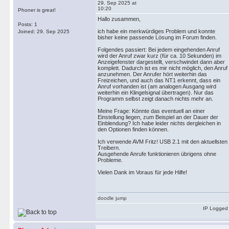
29. Sep 2025 at
10:20
Phoner is great!
Hallo zusammen,
Posts: 1
ich habe ein merkwürdiges Problem und konnte
Joined: 29. Sep 2025
bisher keine passende Lösung im Forum finden.
Folgendes passiert: Bei jedem eingehenden Anruf
wird der Anruf zwar kurz (für ca. 10 Sekunden) im
Anzeigefenster dargestellt, verschwindet dann aber
komplett. Dadurch ist es mir nicht möglich, den Anruf
anzunehmen. Der Anrufer hört weiterhin das
Freizeichen, und auch das NT1 erkennt, dass ein
Anruf vorhanden ist (am analogen Ausgang wird
weiterhin ein Klingelsignal übertragen). Nur das
Programm selbst zeigt danach nichts mehr an.
Meine Frage: Könnte das eventuell an einer
Einstellung liegen, zum Beispiel an der Dauer der
Einblendung? Ich habe leider nichts dergleichen in
den Optionen finden können.
Ich verwende AVM Fritz! USB 2.1 mit den aktuellsten
Treibern.
Ausgehende Anrufe funktionieren übrigens ohne
Probleme.
Vielen Dank im Voraus für jede Hilfe!
doodle jump
IP Logged