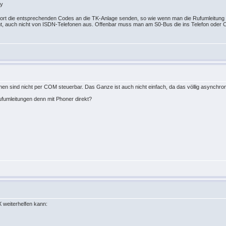
i Port die entsprechenden Codes an die TK-Anlage senden, so wie wenn man die Rufumleitung
t, auch nicht von ISDN-Telefonen aus. Offenbar muss man am S0-Bus die ins Telefon oder CA
nen sind nicht per COM steuerbar. Das Ganze ist auch nicht einfach, da das völlig asynchron 
ufumleitungen denn mit Phoner direkt?
 weiterhelfen kann: