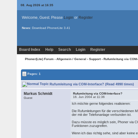
08. Aug 2026 at 16:35
Welcome, Guest. Please
Login
or
Register
News:
Download PhonerLite
3.41
Board Index
Help
Search
Login
Register
Phoner(Lite) Forum
›
Allgemein / General
›
Support
› Rufumleitung via COM-
Pages: 1
Rufumleitung via COM-Interface? (Read 4990 times)
Markus Schmidt
Rufumleitung via COM-Interface?
16. Jun 2004 at 11:36
Guest
Ich möchte gerne folgendes realisieren:
Die Rufumleitungen für die verschiedenen 
der mit der Telefonanlage verbunden ist.
Dazu müsste es möglich sein, Phoner via C
Funktionen zuzugreifen.
Wenn ich das richtig sehe, sind aber keine