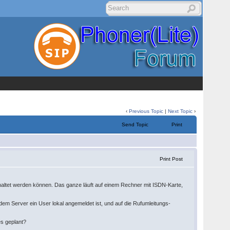
‹
Previous Topic
|
Next Topic
›
Send Topic
Print
Print Post
altet werden können. Das ganze läuft auf einem Rechner mit ISDN-Karte,
Server ein User lokal angemeldet ist, und auf die Rufumleitungs-
es geplant?