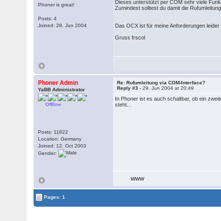
Dieses unterstützt per COM sehr viele Funk
Phoner is great!
Zumindest solltest du damit die Rufumleitun
Posts: 4
Joined: 28. Jun 2004
Das OCX ist für meine Anforderungen leider n
Gruss frscol
Phoner Admin
Re: Rufumleitung via COM-Interface?
Reply #3 -
29. Jun 2004 at 20:49
YaBB Administrator
In Phoner ist es auch schaltbar, ob ein zwe
Offline
steht...
Posts: 11822
Location: Germany
Joined: 12. Oct 2003
Gender:
WWW
Pages: 1