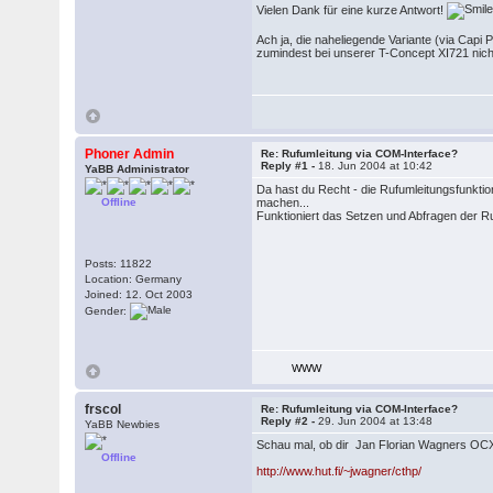
Vielen Dank für eine kurze Antwort!
Ach ja, die naheliegende Variante (via Cap
zumindest bei unserer T-Concept XI721 nich
Phoner Admin
Re: Rufumleitung via COM-Interface?
Reply #1 -
18. Jun 2004 at 10:42
YaBB Administrator
Da hast du Recht - die Rufumleitungsfunktio
Offline
machen...
Funktioniert das Setzen und Abfragen der R
Posts: 11822
Location: Germany
Joined: 12. Oct 2003
Gender:
WWW
frscol
Re: Rufumleitung via COM-Interface?
Reply #2 -
29. Jun 2004 at 13:48
YaBB Newbies
Schau mal, ob dir Jan Florian Wagners OCX
Offline
http://www.hut.fi/~jwagner/cthp/