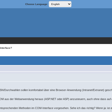
Choose Language:
Interface?
MSN/Durchwahlen sollen komfortabel über eine Browser-Anwendung (Intranet/Extranet) gesch
OM aus der Webanwendung heraus (ASP.NET oder ASP) anzusteuern, auch ohne dass auf dem 
 entsprechenden Methoden im COM-Interface vorgesehen. Sehe ich das richtig? Wenn ja: ist 