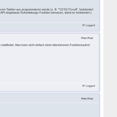
 vom Telefon aus programmieren würde (z. B. "*21*0177xxx#", funktioniert
PI eingebaute Rufumleitungs-Funktion benutzen, damit es funktioniert.)
IP Logged
Print Post
stattfindet. Man kann nicht einfach einen blockierenen Funktionsaufruf
IP Logged
Print Post