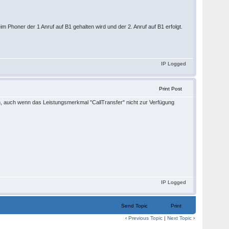
m Phoner der 1 Anruf auf B1 gehalten wird und der 2. Anruf auf B1 erfolgt.
IP Logged
Print Post
en, auch wenn das Leistungsmerkmal "CallTransfer" nicht zur Verfügung
IP Logged
Send Topic
Print
‹
Previous Topic
|
Next Topic
›