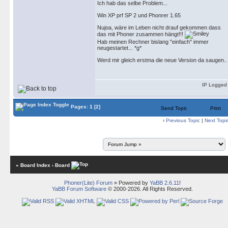
Ich hab das selbe Problem...
Win XP prf SP 2 und Phonrer 1.65
Nujoa, wäre im Leben nicht drauf gekommen dass
das mit Phoner zusammen hängt!!!
Hab meinen Rechner bislang "einfach" immer
neugestartet... *g*
Werd mir gleich erstma die neue Version da saugen..
IP Logged
Pages:
1
[2]
Send Topic
Print
‹
Previous Topic
|
Next Topi
« Board Index
‹ Board
Phoner(Lite) Forum
» Powered by
YaBB 2.6.11
!
YaBB Forum Software
© 2000-2026. All Rights Reserved.