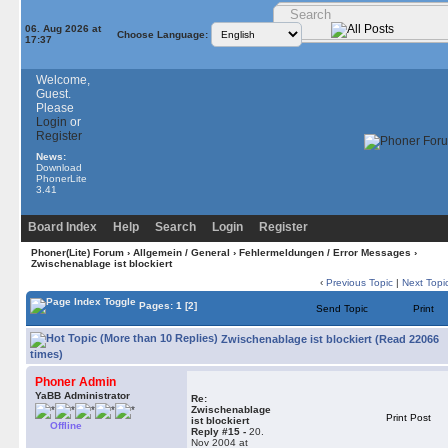
06. Aug 2026 at
Choose Language:
17:37
Welcome,
Guest.
Please
Login
or
Register
News:
Download
PhonerLite
3.41
Board Index
Help
Search
Login
Register
Phoner(Lite) Forum
›
Allgemein / General
›
Fehlermeldungen / Error Messages
›
Zwischenablage ist blockiert
‹
Previous Topic
|
Next Topi
Pages:
1
[2]
Send Topic
Print
Zwischenablage ist blockiert (Read 22066
times)
Phoner Admin
YaBB Administrator
Re:
Zwischenablage
Print Post
ist blockiert
Offline
Reply #15 -
20.
Nov 2004 at