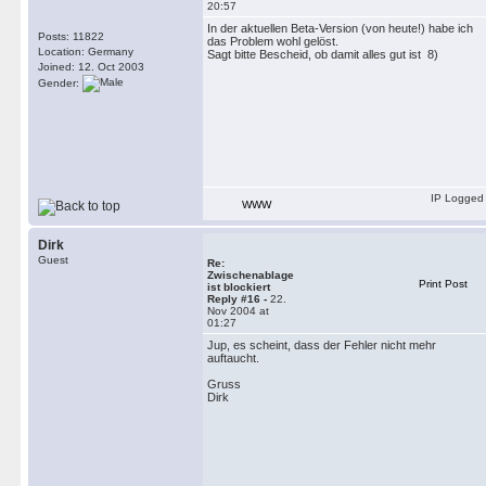
20:57
In der aktuellen Beta-Version (von heute!) habe ich
Posts: 11822
das Problem wohl gelöst.
Location: Germany
Sagt bitte Bescheid, ob damit alles gut ist 8)
Joined: 12. Oct 2003
Gender:
IP Logged
WWW
Dirk
Guest
Re:
Zwischenablage
Print Post
ist blockiert
Reply #16 -
22.
Nov 2004 at
01:27
Jup, es scheint, dass der Fehler nicht mehr
auftaucht.
Gruss
Dirk