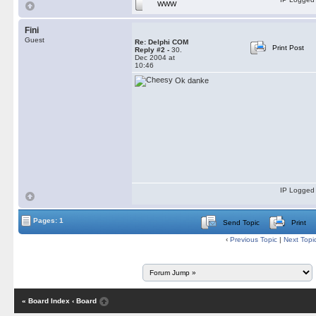
WWW
Fini
Guest
Re: Delphi COM
Print Post
Reply #2 -
30.
Dec 2004 at
10:46
Ok danke
IP Logged
Pages: 1
Send Topic
Print
‹
Previous Topic
|
Next Topi
« Board Index
‹ Board