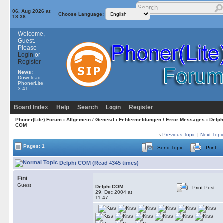
06. Aug 2026 at
Choose Language:
18:38
Welcome,
Guest.
Please
Login
or
Register
News:
Download
PhonerLite
3.41
Board Index
Help
Search
Login
Register
Phoner(Lite) Forum
›
Allgemein / General
›
Fehlermeldungen / Error Messages
› Delph
COM
‹
Previous Topic
|
Next Topi
Pages: 1
Send Topic
Print
Delphi COM (Read 4345 times)
Fini
Guest
Delphi COM
Print Post
29. Dec 2004 at
11:47