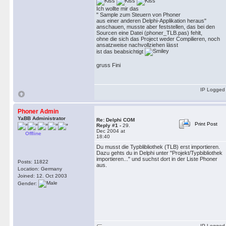
Ich wollte mir das
" Sample zum Steuern von Phoner
aus einer anderen Delphi-Applikation heraus"
anschauen, musste aber feststellen, das bei den
Sourcen eine Datei (phoner_TLB.pas) fehlt,
ohne die sich das Project weder Compilieren, noch
ansatzweise nachvollziehen lässt
ist das beabsichtigt
gruss Fini
IP Logged
Phoner Admin
YaBB Administrator
Re: Delphi COM
Print Post
Reply #1 -
29.
Dec 2004 at
Offline
18:40
Du musst die Typblibliothek (TLB) erst importieren.
Dazu gehts du in Delphi unter "Projekt/Typbibliothek
importieren..." und suchst dort in der Liste Phoner
Posts: 11822
aus.
Location: Germany
Joined: 12. Oct 2003
Gender:
IP Logged