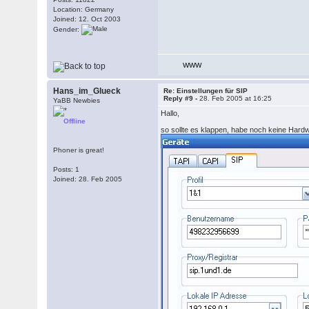
Location: Germany
Joined: 12. Oct 2003
Gender:
WWW
Hans_im_Glueck
Re: Einstellungen für SIP
Reply #9 -
28. Feb 2005 at 16:25
YaBB Newbies
Hallo,
Offline
so sollte es klappen, habe noch keine Hardwar
Phoner is great!
Posts: 1
Joined: 28. Feb 2005