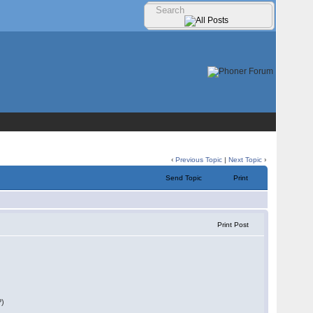
‹
Previous Topic
|
Next Topic
›
Send Topic
Print
Print Post
?)