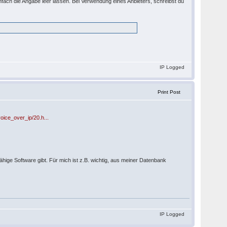
infach die Angabe leer lassen. Bei Verwendung eines Anbieters, schreibst du
IP Logged
Print Post
voice_over_ip/20.h...
ähige Software gibt. Für mich ist z.B. wichtig, aus meiner Datenbank
IP Logged