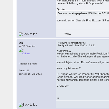
Hier handelt es sich nicht um das IP-Standar
dessen SIP-Proxy ein, z.B. "sipgate.de"
Quote:
Die von mir eingegebene MSN ist bei 1&1 fü
Wenn du schon über die Fritz!Box per SIP 
WWW
DN
Re: Einstellungen für SIP
Reply #2 -
04. Jan 2005 at 23:31
YaBB Newbies
Hallo Heiko,
Offline
wieder einmal eine superschnelle Reaktion! 
Ich habe jetzt die Einstellungen eingetrage
Wenn ich jetzt einen Ruf aufbauen will, erhal
Phoner is great!
Was ist jetzt zu tun?
Posts: 21
Joined: 16. Jul 2004
Du fragst, warum ich Phoner für VoIP benöt
Ganz einfach, weil ich Phoner schon begeiste
heraus zu wählen. Ich habe bisher kein Sof
Gruß, Dirk
dn