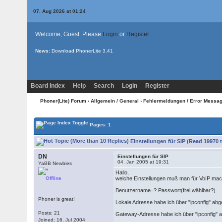
07. Aug 2026 at 01:24
Welcome, Guest. Please
Login
or
Register
News:
Download PhonerLite
3.41
Board Index
Help
Search
Login
Register
Phoner(Lite) Forum
›
Allgemein / General
›
Fehlermeldungen / Error Messa
Pages: 1
Einstellungen für SIP (Read 19970 
DN
Einstellungen für SIP
04. Jan 2005 at 19:31
YaBB Newbies
Hallo,
Offline
welche Einstellungen muß man für VoIP ma
Benutzername=? Passwort(frei wählbar?)
Phoner is great!
Lokale Adresse habe ich über "ipconfig" abg
Posts: 21
Gateway-Adresse habe ich über "ipconfig" a
Joined: 16. Jul 2004