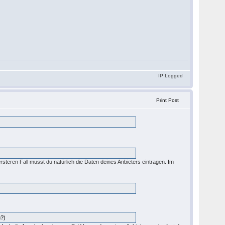
IP Logged
Print Post
ersteren Fall musst du natürlich die Daten deines Anbieters eintragen. Im
n?)