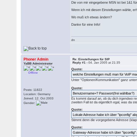
Die von mir eingegebene MSN ist bei 1&1 für
Wenn ich mit diesen Einstellungen wähle, er
Wo muß ich etwas ändern?
Danke für eine Info!
dn
Phoner Admin
Re: Einstellungen für SIP
Reply #1 -
04. Jan 2005 at 21:35
YaBB Administrator
Quote:
Offline
welche Einstellungen muß man für VoIP m
Unter "Optionen/Kommunikation" ganz unten
Quote:
Posts: 11822
Benutzername=? Passwort(frei wählbar?)
Location: Germany
Joined: 12. Oct 2003
Es kommt darauf an, ob du dich irgendwo regi
zweiten Fall ist da eigentlich egal, was da ste
Gender:
Quote:
Lokale Adresse habe ich über "ipconfig" ab
Stimmt denn die vorgegebene Adresse (klap
Quote:
Gateway-Adresse habe ich über "ipconfig" 