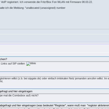
 VoIP registriert. Ich verwende die Fritz!Box Fon WLAN mit Firmware 08.03.22.
halte ich die Meldung: "unallocated (unassigned) number
achen?
 Links auf SIP stellen
strieren willst (z.b. bei sipgate.de) oder einfach imlokalen Netz jemanden anrufen willst. Im 
ht.
gefragt und hier eingetragen
pe mal die Combobox auf) nicht?
abgefragt und hier eingetragen (was bedeutet "Registar", wann muß man "register aktiviere