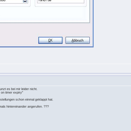
zt es bei mir leider nicht.
on timer expiry"
nstellungen schon einmal geklappt hat.
als hintereinander angerufen. ???