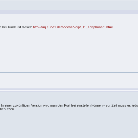
en bei 1und1 ist dieser:
http://faq.1und1.de/access/voip/_11_softphone/3.html
. In einer zukünftigen Version wird man den Port frei einstellen können - zur Zeit muss es jed
 benutzen.