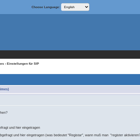
Choose Language:
ges
› Einstellungen für SIP
times)
chen?
efragt und hier eingetragen
bgefragt und hier eingetragen (was bedeutet "Registar", wann muß man "register aktivieren