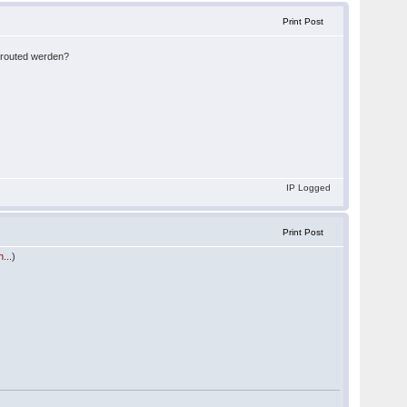
Print Post
gerouted werden?
IP Logged
Print Post
...
)