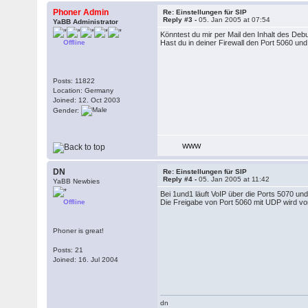
Phoner Admin
Re: Einstellungen für SIP
Reply #3 -
05. Jan 2005 at 07:54
YaBB Administrator
Könntest du mir per Mail den Inhalt des D
Offline
Hast du in deiner Firewall den Port 5060 u
Posts: 11822
Location: Germany
Joined: 12. Oct 2003
Gender:
WWW
DN
Re: Einstellungen für SIP
Reply #4 -
05. Jan 2005 at 11:42
YaBB Newbies
Bei 1und1 läuft VoIP über die Ports 5070 un
Offline
Die Freigabe von Port 5060 mit UDP wird v
Phoner is great!
Posts: 21
Joined: 16. Jul 2004
dn