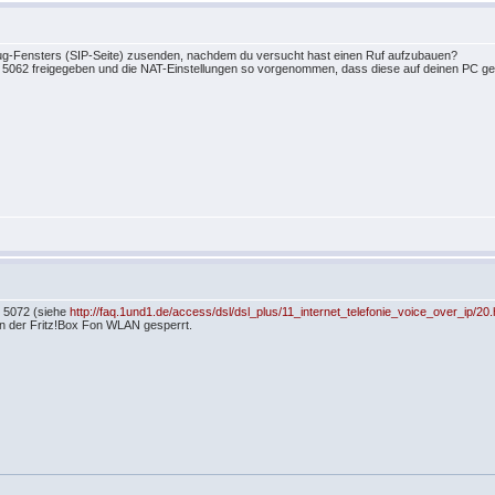
ebug-Fensters (SIP-Seite) zusenden, nachdem du versucht hast einen Ruf aufzubauen?
nd 5062 freigegeben und die NAT-Einstellungen so vorgenommen, dass diese auf deinen PC 
d 5072 (siehe
http://faq.1und1.de/access/dsl/dsl_plus/11_internet_telefonie_voice_over_ip/20.h
on der Fritz!Box Fon WLAN gesperrt.