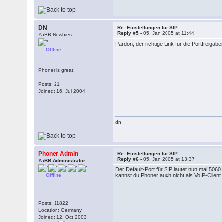
DN
Re: Einstellungen für SIP
Reply #5 -
05. Jan 2005 at 11:44
YaBB Newbies
Pardon, der richtige Link für die Portfreigab
Offline
Phoner is great!
Posts: 21
Joined: 16. Jul 2004
dn
Phoner Admin
Re: Einstellungen für SIP
Reply #6 -
05. Jan 2005 at 13:37
YaBB Administrator
Der Default-Port für SIP lautet nun mal 5060
Offline
kannst du Phoner auch nicht als VoIP-Client
Posts: 11822
Location: Germany
Joined: 12. Oct 2003