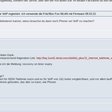
dgateway, sondern der Server, über den der Ruf laufen soll. Im lokalen Fall kannst du dort e
r VoIP registriert. Ich verwende die Fritz!Box Fon WLAN mit Firmware 08.03.22.
telefonieren kannst, wieso brauchst du dann noch Phoner um VoIP zu machen?
Vielen Dank.
n entsprechend folgendem Link:
http://faq.1und1.de/access/dsl/dsl_plus/11_internet_telefonie_
te ich die Meldung: recovery on timer expiry.
ige?
rt für ISDN-Telefonie nutze und es für VoIP von 1&1 keine vergleichbare, und vor allem lauff
tphone gefunden, das dies so kann, wie Phoner.