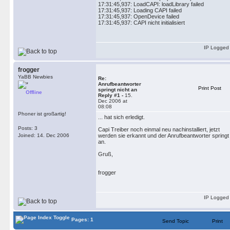
17:31:45,937: LoadCAPI: loadLibrary failed
17:31:45,937: Loading CAPI failed
17:31:45,937: OpenDevice failed
17:31:45,937: CAPI nicht initialisiert
IP Logged
frogger
YaBB Newbies
Re:
Anrufbeantworter
Print Post
springt nicht an
Offline
Reply #1 -
15.
Dec 2006 at
08:08
Phoner ist großartig!
... hat sich erledigt.
Posts: 3
Capi Treiber noch einmal neu nachinstalliert, jetzt
Joined: 14. Dec 2006
werden sie erkannt und der Anrufbeantworter springt
an.
Gruß,
frogger
IP Logged
Pages: 1
Send Topic
Print