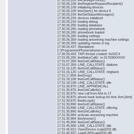
17:30:26,109: lineSetAppPriority()
17:30:26,109: lineRegisterRequestRecipient()
17:30:26,109: initialising devices
17:30:26,109: lineOpen() for device 6
17:30:26,234: lineSetStatusMessages()
17:30:26,234: devices initialised
17:30:26,234: loading debug
17:30:26,250: loading database
17:30:26,265: loading phonebook
17:30:26,265: phonebook loaded
17:30:26,265: loading settings
17:30:26,359: loading answering machine settings
17:30:26,359: updating names in log
17:30:26,437: Standalone:
C:\Programme\Phoner\phoner.exe
17:30:26,453: TAPI thread created: 0x02C4
17:31:05,265: lineMakeCall() to 017038XXXXX
17:31:07,359: lineGetCallStatus()
17:31:07,359: LINE_CALLSTATE: dialtone
17:31:16,125: lineGetCallStatus()
17:31:16,125: LINE_CALLSTATE: ringback
17:31:17,859: lineDrop()
17:31:18,109: lineGetCallStatus()
17:31:18,109: LINE_CALLSTATE: idle
17:31:30,875: LINE_APPNEWCALL
17:31:30,875: lineGetCallInfo()
17:31:30,875: new call from Amt to 17
17:31:30,875: phone book lookup for Amt: Amt [Amt]
17:31:30,875: lineAccept()
17:31:30,890: lineGetCallStatus()
17:31:30,890: LINE_CALLSTATE: offering
17:31:30,890: lineGetCallInfo()
17:31:35,984: activate answering machine
17:31:35,984: lineAnswer()
17:31:45,906: lineGetCallStatus()
17:31:45,906: LINE_CALLSTATE: idle
17:31:45,921: OpenDevice (capi2032.dll)
17:31:45,937: LoadCAPI(capi2032.dll)