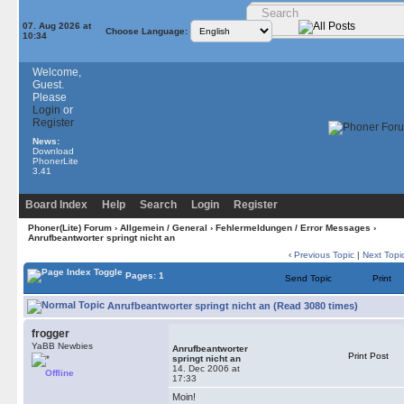
07. Aug 2026 at
Choose Language:
10:34
Welcome,
Guest.
Please
Login
or
Register
News:
Download
PhonerLite
3.41
Board Index
Help
Search
Login
Register
Phoner(Lite) Forum
›
Allgemein / General
›
Fehlermeldungen / Error Messages
›
Anrufbeantworter springt nicht an
‹
Previous Topic
|
Next Topi
Pages: 1
Send Topic
Print
Anrufbeantworter springt nicht an (Read 3080 times)
frogger
YaBB Newbies
Anrufbeantworter
Print Post
springt nicht an
14. Dec 2006 at
Offline
17:33
Moin!