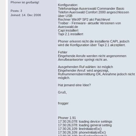
Phoner ist großartig!
Konfiguration:
Telefonanlage Auserswald Commander Basic
Posts: 3
Telefon Auerswald Comfort 2000 angeschlossen
Joined: 14. Dec 2006
über USB
Rechner WinXP SP2 akt Patchlevel
Treiber - Firmware- aktuelle Versionen von
Auerswald.de
Capi installiert
Tapi 2.1 installiert
Phoner erkennt nicht die installierte CAPI, jedoch
wird die Konfiguration über Tapi 2.1 akzeptiert.
Fehler
Eingehende Anrufe werden nicht angenommen
Anrufbeantworter springt nicht an.
Ausgehenden Ruf wählen: ist möglich
Eingehender Anruf: wird angezeigt,
Rufnummernübermittlung OK, Annahme jedoch nicht
möglich.
Hat jemand eine Idee?
Gruß,
frogger
Phoner 1.91
17:30:26,078: loading device settings
17:30:26,078: loading general setting
17:30:26,109: lineInitializeEx()
17:30:26,109: phoneInitializeEx()