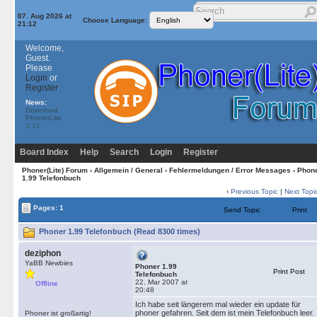
07. Aug 2026 at
Choose Language:
21:12
Welcome,
Guest.
Please
Login
or
Register
News:
Download
PhonerLite
3.41
Board Index
Help
Search
Login
Register
Phoner(Lite) Forum
›
Allgemein / General
›
Fehlermeldungen / Error Messages
› Phon
1.99 Telefonbuch
‹
Previous Topic
|
Next Topi
Pages: 1
Send Topic
Print
Phoner 1.99 Telefonbuch (Read 8300 times)
deziphon
YaBB Newbies
Phoner 1.99
Print Post
Telefonbuch
22. Mar 2007 at
Offline
20:48
Ich habe seit längerem mal wieder ein update für
phoner gefahren. Seit dem ist mein Telefonbuch leer.
Phoner ist großartig!