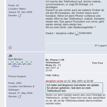
Ich mache das Telefonbuch auf, drücke outlook,
synchronisieren, er zeigt 85 Einträge. o.k.
Posts: 10
bestätigen.
Location: Mainz
Danach ist wie vorher auch ein weiterer Ordner da
Joined: 05. Nov 2006
mit den 85 Kontakten, der Ordner heisst auch
Gender:
Kontakte. Wenn ich dann Phoner schliesse und
wieder öffne ist das Telefonbuch, outlook, Kontakte,
wieder leer. Das ganze Prozedere von vorne, geht
wieder einmal, dann wieder leer.
Wo ist mein Denk- oder Bedienungsfehler ?
Danke ! deziphon volker
IP Logged
JB
God Member
Re: Phoner 1.99
Telefonbuch
Print Post
Reply #1 -
22.
Offline
Mar 2007 at
23:40
Hallo Volker,
Phoner-Support
deziphon wrote
on 22. Mar 2007 at 20:48:
Posts: 1691
Ich habe seit längerem mal wieder ein update
Location: bei Bremen &
für phoner gefahren. Seit dem ist mein
Göttingen
Telefonbuch leer.
Joined: 27. May 2004
Direkt vor dem Update waren also noch Einträge im
Gender:
Telefonbuch, richtig? Dann hört sich das tatsächlich
so an, als ob die Telefonbuchdatei überschrieben
worden wäre.