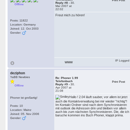
Print Post
Reply #8 -
30.
Offline
Mar 2007 at
22:02
Freut mich zu hören!
Posts: 11822
Location: Germany
Joined: 12. Oct 2003
Gender:
IP Logged
WWW
deziphon
YaBB Newbies
Re: Phoner 1.99
Telefonbuch
Print Post
Reply #9 -
30.
Offline
Apr 2007 at
21:08
Hallo ! 2.04 läuft sauber, vor allem ist jetzt
Phoner ist großartig!
auch die Kontaktverwaltung bei mir wieder "richtig"!
Im Kontakt Ordner sind nach dem Synchronisieren
Posts: 10
mit outlook die Adressen drin und bleiben vor allem
Location: Mainz
auch bis zum nächsten Synchronisieren. Die, die ich
Joined: 05. Nov 2006
baruche kommen ins Buch Phoner, klappt prima.
Gender: