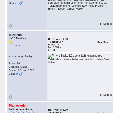
schreiben und mit einer externen Soundkarte als
Gender:
Telefonhybrid und hatte bis 1.97 keine Problem
(mehr). Lieben Gruss Volker
IP Logged
deziphon
YaBB Newbies
Re: Phoner 1.99
Telefonbuch
Print Post
Reply #7 -
30.
Offline
Mar 2007 at
20:08
Hallo, 2.01 beta läuft einwandfrei,
Phoner ist großartig!
Telefonbuch alles wieder wie gewohnt. Vielen Dank !
Volker
Posts: 10
Location: Mainz
Joined: 05. Nov 2006
Gender:
IP Logged
Phoner Admin
YaBB Administrator
Re: Phoner 1.99
Telefonbuch