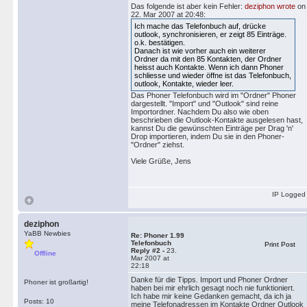
Das folgende ist aber kein Fehler:
deziphon wrote
on
22. Mar 2007 at 20:48:
Ich mache das Telefonbuch auf, drücke
outlook, synchronisieren, er zeigt 85 Einträge.
o.k. bestätigen.
Danach ist wie vorher auch ein weiterer
Ordner da mit den 85 Kontakten, der Ordner
heisst auch Kontakte. Wenn ich dann Phoner
schliesse und wieder öffne ist das Telefonbuch,
outlook, Kontakte, wieder leer.
Das Phoner Telefonbuch wird im "Ordner" Phoner
dargestellt. "Import" und "Outlook" sind reine
Importordner. Nachdem Du also wie oben
beschrieben die Outlook-Kontakte ausgelesen hast,
kannst Du die gewünschten Einträge per Drag 'n'
Drop importieren, indem Du sie in den Phoner-
"Ordner" ziehst.
Viele Grüße, Jens
IP Logged
deziphon
YaBB Newbies
Re: Phoner 1.99
Telefonbuch
Print Post
Reply #2 -
23.
Offline
Mar 2007 at
22:18
Danke für die Tipps. Import und Phoner Ordner
Phoner ist großartig!
haben bei mir ehrlich gesagt noch nie funktioniert.
Ich habe mir keine Gedanken gemacht, da ich ja
Posts: 10
meine Telefonadressen im Kontakte Ordner Outlook