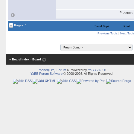
IP Logged
Pages: 1
Send Topic
Print
‹
Previous Topic
|
Next Topi
« Board Index
‹ Board
Phoner(Lite) Forum
» Powered by
YaBB 2.6.11
!
YaBB Forum Software
© 2000-2026. All Rights Reserved.