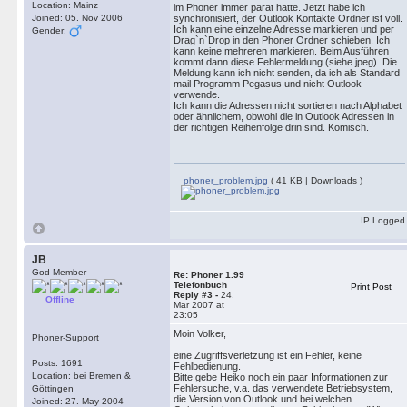
Location: Mainz
im Phoner immer parat hatte. Jetzt habe ich
Joined: 05. Nov 2006
synchronisiert, der Outlook Kontakte Ordner ist voll.
Ich kann eine einzelne Adresse markieren und per
Gender:
Drag`n`Drop in den Phoner Ordner schieben. Ich
kann keine mehreren markieren. Beim Ausführen
kommt dann diese Fehlermeldung (siehe jpeg). Die
Meldung kann ich nicht senden, da ich als Standard
mail Programm Pegasus und nicht Outlook
verwende.
Ich kann die Adressen nicht sortieren nach Alphabet
oder ähnlichem, obwohl die in Outlook Adressen in
der richtigen Reihenfolge drin sind. Komisch.
phoner_problem.jpg
( 41 KB | Downloads )
IP Logged
JB
God Member
Re: Phoner 1.99
Telefonbuch
Print Post
Reply #3 -
24.
Offline
Mar 2007 at
23:05
Moin Volker,
Phoner-Support
eine Zugriffsverletzung ist ein Fehler, keine
Posts: 1691
Fehlbedienung.
Location: bei Bremen &
Bitte gebe Heiko noch ein paar Informationen zur
Fehlersuche, v.a. das verwendete Betriebsystem,
Göttingen
die Version von Outlook und bei welchen
Joined: 27. May 2004