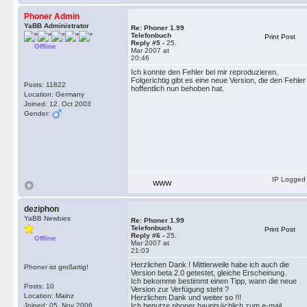
Phoner Admin
YaBB Administrator
Re: Phoner 1.99
Telefonbuch
Print Post
Reply #5 -
25.
Offline
Mar 2007 at
20:46
Ich konnte den Fehler bei mir reproduzieren.
Folgerichtig gibt es eine neue Version, die den Fehler
Posts: 11822
hoffentlich nun behoben hat.
Location: Germany
Joined: 12. Oct 2003
Gender:
IP Logged
WWW
deziphon
YaBB Newbies
Re: Phoner 1.99
Telefonbuch
Print Post
Reply #6 -
25.
Offline
Mar 2007 at
21:03
Herzlichen Dank ! Mittlerweile habe ich auch die
Phoner ist großartig!
Version beta 2.0 getestet, gleiche Erscheinung.
Ich bekomme bestimmt einen Tipp, wann die neue
Posts: 10
Version zur Verfügung steht ?
Location: Mainz
Herzlichen Dank und weiter so !!!
Joined: 05. Nov 2006
Ich benutze phoner hauptsächlich zum e-mail