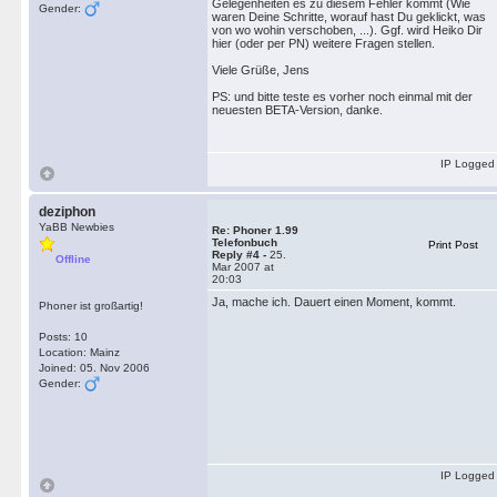
Gelegenheiten es zu diesem Fehler kommt (Wie
Gender:
waren Deine Schritte, worauf hast Du geklickt, was
von wo wohin verschoben, ...). Ggf. wird Heiko Dir
hier (oder per PN) weitere Fragen stellen.
Viele Grüße, Jens
PS: und bitte teste es vorher noch einmal mit der
neuesten BETA-Version, danke.
IP Logged
deziphon
YaBB Newbies
Re: Phoner 1.99
Telefonbuch
Print Post
Reply #4 -
25.
Offline
Mar 2007 at
20:03
Ja, mache ich. Dauert einen Moment, kommt.
Phoner ist großartig!
Posts: 10
Location: Mainz
Joined: 05. Nov 2006
Gender:
IP Logged