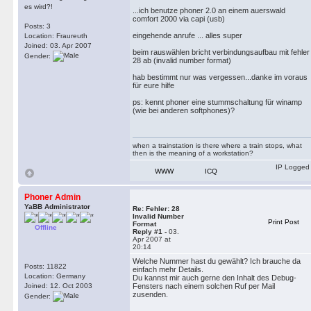
es wird?!
...ich benutze phoner 2.0 an einem auerswald
comfort 2000 via capi (usb)
Posts: 3
eingehende anrufe ... alles super
Location: Fraureuth
Joined: 03. Apr 2007
beim rauswählen bricht verbindungsaufbau mit fehler
Gender:
28 ab (invalid number format)
hab bestimmt nur was vergessen...danke im voraus
für eure hilfe
ps: kennt phoner eine stummschaltung für winamp
(wie bei anderen softphones)?
when a trainstation is there where a train stops, what
then is the meaning of a workstation?
IP Logged
WWW
ICQ
Phoner Admin
YaBB Administrator
Re: Fehler: 28
Invalid Number
Print Post
Format
Offline
Reply #1 -
03.
Apr 2007 at
20:14
Welche Nummer hast du gewählt? Ich brauche da
Posts: 11822
einfach mehr Details.
Location: Germany
Du kannst mir auch gerne den Inhalt des Debug-
Joined: 12. Oct 2003
Fensters nach einem solchen Ruf per Mail
zusenden.
Gender: