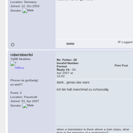
Location: Germany
Joined: 12. Oct 2003
Gender:
IP Logged
WWW
robertdoerfel
YaBB Newbies
Re: Fehler: 28
Invalid Number
Print Post
Format
Offline
Reply #4 -
04.
Apr 2007 at
14:02
Phoner ist großartig!
dank...genau das wars
es wird?!
ich bin halt manchmal zu schusselig
Posts: 3
Location: Fraureuth
Joined: 03. Apr 2007
Gender:
when a trainstation is there where a train stops, what
then is the meaning of a workstation?