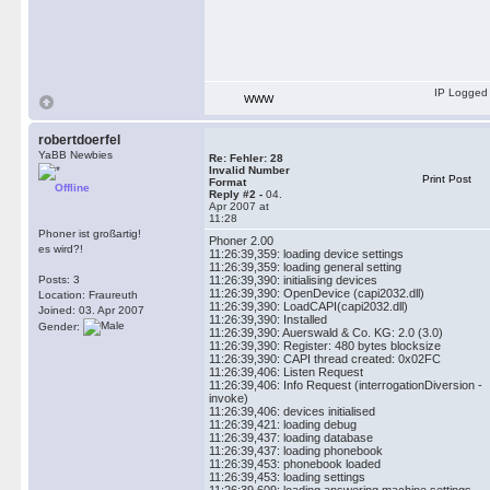
IP Logged
WWW
robertdoerfel
YaBB Newbies
Re: Fehler: 28
Invalid Number
Print Post
Format
Offline
Reply #2 -
04.
Apr 2007 at
11:28
Phoner ist großartig!
Phoner 2.00
es wird?!
11:26:39,359: loading device settings
11:26:39,359: loading general setting
Posts: 3
11:26:39,390: initialising devices
11:26:39,390: OpenDevice (capi2032.dll)
Location: Fraureuth
11:26:39,390: LoadCAPI(capi2032.dll)
Joined: 03. Apr 2007
11:26:39,390: Installed
Gender:
11:26:39,390: Auerswald & Co. KG: 2.0 (3.0)
11:26:39,390: Register: 480 bytes blocksize
11:26:39,390: CAPI thread created: 0x02FC
11:26:39,406: Listen Request
11:26:39,406: Info Request (interrogationDiversion -
invoke)
11:26:39,406: devices initialised
11:26:39,421: loading debug
11:26:39,437: loading database
11:26:39,437: loading phonebook
11:26:39,453: phonebook loaded
11:26:39,453: loading settings