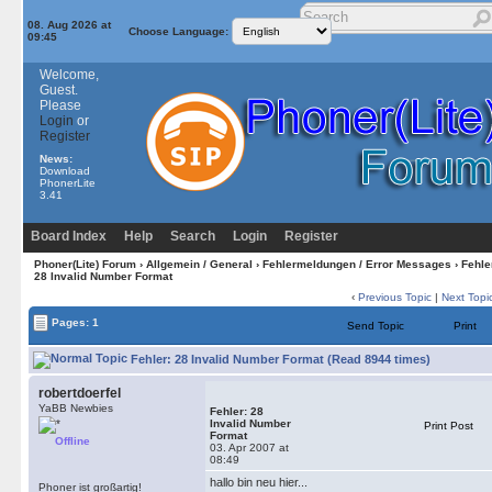
08. Aug 2026 at
Choose Language:
09:45
Welcome,
Guest.
Please
Login
or
Register
News:
Download
PhonerLite
3.41
Board Index
Help
Search
Login
Register
Phoner(Lite) Forum
›
Allgemein / General
›
Fehlermeldungen / Error Messages
› Fehle
28 Invalid Number Format
‹
Previous Topic
|
Next Topi
Pages: 1
Send Topic
Print
Fehler: 28 Invalid Number Format (Read 8944 times)
robertdoerfel
YaBB Newbies
Fehler: 28
Invalid Number
Print Post
Format
Offline
03. Apr 2007 at
08:49
hallo bin neu hier...
Phoner ist großartig!