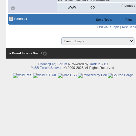
IP Logged
WWW
ICQ
Pages: 1
Send Topic
Print
‹
Previous Topic
|
Next Topi
« Board Index
‹ Board
Phoner(Lite) Forum
» Powered by
YaBB 2.6.11
!
YaBB Forum Software
© 2000-2026. All Rights Reserved.