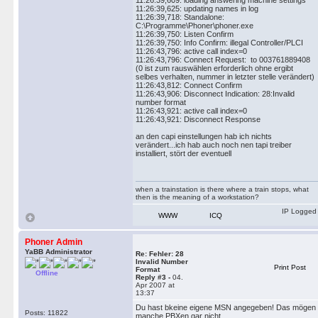
11:26:39,609: loading answering machine settings
11:26:39,625: updating names in log
11:26:39,718: Standalone:
C:\Programme\Phoner\phoner.exe
11:26:39,750: Listen Confirm
11:26:39,750: Info Confirm: illegal Controller/PLCI
11:26:43,796: active call index=0
11:26:43,796: Connect Request: to 003761889408
(0 ist zum rauswählen erforderlich ohne ergibt
selbes verhalten, nummer in letzter stelle verändert)
11:26:43,812: Connect Confirm
11:26:43,906: Disconnect Indication: 28:Invalid
number format
11:26:43,921: active call index=0
11:26:43,921: Disconnect Response
an den capi einstellungen hab ich nichts
verändert...ich hab auch noch nen tapi treiber
installiert, stört der eventuell
when a trainstation is there where a train stops, what
then is the meaning of a workstation?
IP Logged
WWW
ICQ
Phoner Admin
YaBB Administrator
Re: Fehler: 28
Invalid Number
Print Post
Format
Offline
Reply #3 -
04.
Apr 2007 at
13:37
Du hast bkeine eigene MSN angegeben! Das mögen
Posts: 11822
manche PBXen gar nicht.