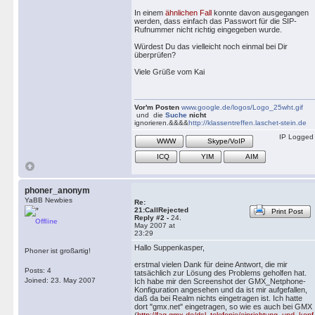
In einem
ähnlichen Fall
konnte davon ausgegangen
werden, dass einfach das Passwort für die SIP-
Rufnummer nicht richtig eingegeben wurde.
Würdest Du das vielleicht noch einmal bei Dir
überprüfen?
Viele Grüße vom Kai
Vor'm Posten
www.google.de/logos/Logo_25wht.gif
und die
Suche
nicht
ignorieren.&&&&
http://klassentreffen.laschet-stein.de
IP Logged
WWW
Skype/VoIP
ICQ
YIM
AIM
phoner_anonym
YaBB Newbies
Re:
21:CallRejected
Print Post
Reply #2 -
24.
Offline
May 2007 at
23:29
Hallo Suppenkasper,
Phoner ist großartig!
erstmal vielen Dank für deine Antwort, die mir
Posts: 4
tatsächlich zur Lösung des Problems geholfen hat.
Joined: 23. May 2007
Ich habe mir den Screenshot der GMX_Netphone-
Konfiguration angesehen und da ist mir aufgefallen,
daß da bei Realm nichts eingetragen ist. Ich hatte
dort "gmx.net" eingetragen, so wie es auch bei GMX