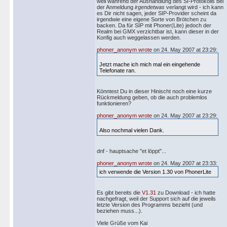
weil während der Aushandlung des SI-Protokolls bei
der Anmeldung
irgendetwas
verlangt wird - ich kann
es Dir nicht sagen, jeder SIP-Provider scheint da
irgendwie eine eigene Sorte von Brötchen zu
backen. Da für SIP mit Phoner(Lite) jedoch der
Realm bei GMX verzichtbar ist, kann dieser in der
Konfig auch weggelassen werden.
phoner_anonym wrote
on 24. May 2007 at 23:29:
Jetzt mache ich mich mal ein eingehende
Telefonate ran.
Könntest Du in dieser Hinischt noch eine kurze
Rückmeldung geben, ob die auch problemlos
funktionieren?
phoner_anonym wrote
on 24. May 2007 at 23:29:
Also nochmal vielen Dank.
dnf - hauptsache "et löppt"...
phoner_anonym wrote
on 24. May 2007 at 23:33:
ich verwende die Version 1.30 von PhonerLite
Es gibt bereits die
V1.31
zu Download - ich hatte
nachgefragt, weil der Support sich auf die jeweils
letzte Version des Programms bezieht (und
beziehen muss...).
Viele Grüße vom Kai