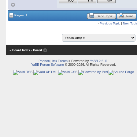
ICQ
YIM
AIM
Pages: 1
Send Topic
Print
‹
Previous Topic
|
Next Topi
« Board Index
‹ Board
Phoner(Lite) Forum
» Powered by
YaBB 2.6.11
!
YaBB Forum Software
© 2000-2026. All Rights Reserved.