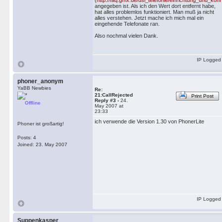
(
http://faq.gmx.de/dsl_telefonie/einrichtung_und_konfi
angegeben ist. Als ich den Wert dort entfernt habe,
hat alles problemlos funktioniert. Man muß ja nicht
alles verstehen. Jetzt mache ich mich mal ein
eingehende Telefonate ran.
Also nochmal vielen Dank.
IP Logged
phoner_anonym
YaBB Newbies
Re:
21:CallRejected
Print Post
Reply #3 -
24.
Offline
May 2007 at
23:33
ich verwende die Version 1.30 von PhonerLite
Phoner ist großartig!
Posts: 4
Joined: 23. May 2007
IP Logged
Suppenkasper