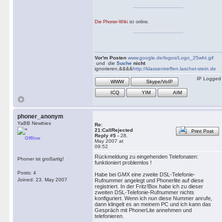
Die Phoner-Wiki
ist online.
Vor'm Posten
www.google.de/logos/Logo_25wht.gif
und die
Suche
nicht
ignorieren.&&&&
http://klassentreffen.laschet-stein.de
IP Logged
WWW
Skype/VoIP
ICQ
YIM
AIM
phoner_anonym
YaBB Newbies
Re:
21:CallRejected
Print Post
Reply #5 -
28.
Offline
May 2007 at
09:52
Rückmeldung zu eingehenden Telefonaten:
Phoner ist großartig!
funktioniert problemlos !
Posts: 4
Habe bei GMX eine zweite DSL-Telefonie-
Joined: 23. May 2007
Rufnummer angelegt und Phonerlite auf diese
registriert. In der Fritz!Box habe ich zu dieser
zweiten DSL-Telefonie-Rufnummer nichts
konfiguriert. Wenn ich nun diese Nummer anrufe,
dann klingelt es an meinem PC und ich kann das
Gespräch mit PhonerLite annehmen und
telefonieren.