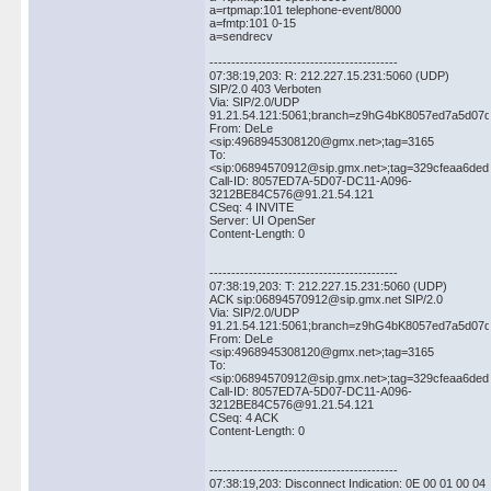
a=rtpmap:101 telephone-event/8000
a=fmtp:101 0-15
a=sendrecv
-------------------------------------------
07:38:19,203: R: 212.227.15.231:5060 (UDP)
SIP/2.0 403 Verboten
Via: SIP/2.0/UDP
91.21.54.121:5061;branch=z9hG4bK8057ed7a5d07d
From: DeLe
<sip:4968945308120@gmx.net>;tag=3165
To:
<sip:06894570912@sip.gmx.net>;tag=329cfeaa6ded
Call-ID: 8057ED7A-5D07-DC11-A096-
3212BE84C576@91.21.54.121
CSeq: 4 INVITE
Server: UI OpenSer
Content-Length: 0
-------------------------------------------
07:38:19,203: T: 212.227.15.231:5060 (UDP)
ACK sip:06894570912@sip.gmx.net SIP/2.0
Via: SIP/2.0/UDP
91.21.54.121:5061;branch=z9hG4bK8057ed7a5d07d
From: DeLe
<sip:4968945308120@gmx.net>;tag=3165
To:
<sip:06894570912@sip.gmx.net>;tag=329cfeaa6ded
Call-ID: 8057ED7A-5D07-DC11-A096-
3212BE84C576@91.21.54.121
CSeq: 4 ACK
Content-Length: 0
-------------------------------------------
07:38:19,203: Disconnect Indication: 0E 00 01 00 04