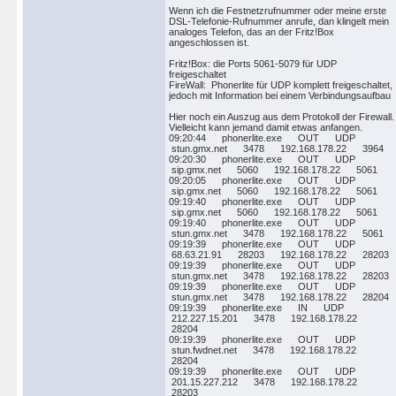
Wenn ich die Festnetzrufnummer oder meine erste
DSL-Telefonie-Rufnummer anrufe, dan klingelt mein
analoges Telefon, das an der Fritz!Box
angeschlossen ist.
Fritz!Box: die Ports 5061-5079 für UDP
freigeschaltet
FireWall: Phonerlite für UDP komplett freigeschaltet,
jedoch mit Information bei einem Verbindungsaufbau
Hier noch ein Auszug aus dem Protokoll der Firewall.
Vielleicht kann jemand damit etwas anfangen.
09:20:44 phonerlite.exe OUT UDP
stun.gmx.net 3478 192.168.178.22 3964
09:20:30 phonerlite.exe OUT UDP
sip.gmx.net 5060 192.168.178.22 5061
09:20:05 phonerlite.exe OUT UDP
sip.gmx.net 5060 192.168.178.22 5061
09:19:40 phonerlite.exe OUT UDP
sip.gmx.net 5060 192.168.178.22 5061
09:19:40 phonerlite.exe OUT UDP
stun.gmx.net 3478 192.168.178.22 5061
09:19:39 phonerlite.exe OUT UDP
68.63.21.91 28203 192.168.178.22 28203
09:19:39 phonerlite.exe OUT UDP
stun.gmx.net 3478 192.168.178.22 28203
09:19:39 phonerlite.exe OUT UDP
stun.gmx.net 3478 192.168.178.22 28204
09:19:39 phonerlite.exe IN UDP
212.227.15.201 3478 192.168.178.22
28204
09:19:39 phonerlite.exe OUT UDP
stun.fwdnet.net 3478 192.168.178.22
28204
09:19:39 phonerlite.exe OUT UDP
201.15.227.212 3478 192.168.178.22
28203