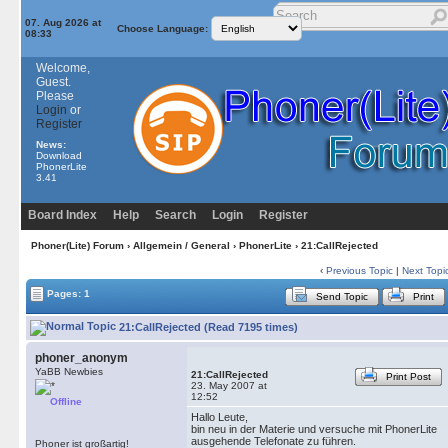
07. Aug 2026 at
Choose Language:
08:33
Welcome,
Guest.
Please
Login
or
Register
News:
Download
PhonerLite
3.41
Board Index
Help
Search
Login
Register
Phoner(Lite) Forum
›
Allgemein / General
›
PhonerLite
› 21:CallRejected
‹
Previous Topic
|
Next Topi
Pages: 1
Send Topic
Print
21:CallRejected (Read 7195 times)
phoner_anonym
YaBB Newbies
21:CallRejected
Print Post
23. May 2007 at
12:52
Offline
Hallo Leute,
bin neu in der Materie und versuche mit PhonerLite
ausgehende Telefonate zu führen.
Phoner ist großartig!