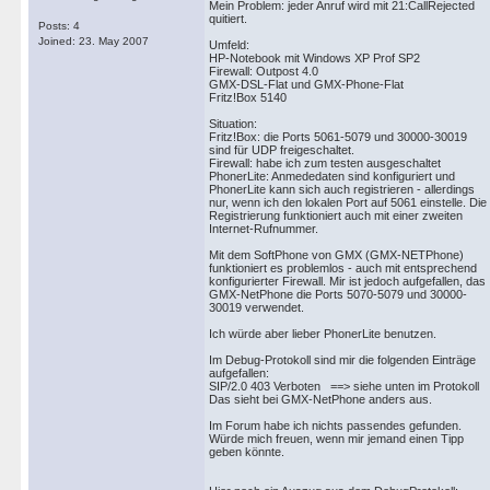
Mein Problem: jeder Anruf wird mit 21:CallRejected
quitiert.
Posts: 4
Joined: 23. May 2007
Umfeld:
HP-Notebook mit Windows XP Prof SP2
Firewall: Outpost 4.0
GMX-DSL-Flat und GMX-Phone-Flat
Fritz!Box 5140
Situation:
Fritz!Box: die Ports 5061-5079 und 30000-30019
sind für UDP freigeschaltet.
Firewall: habe ich zum testen ausgeschaltet
PhonerLite: Anmededaten sind konfiguriert und
PhonerLite kann sich auch registrieren - allerdings
nur, wenn ich den lokalen Port auf 5061 einstelle. Die
Registrierung funktioniert auch mit einer zweiten
Internet-Rufnummer.
Mit dem SoftPhone von GMX (GMX-NETPhone)
funktioniert es problemlos - auch mit entsprechend
konfigurierter Firewall. Mir ist jedoch aufgefallen, das
GMX-NetPhone die Ports 5070-5079 und 30000-
30019 verwendet.
Ich würde aber lieber PhonerLite benutzen.
Im Debug-Protokoll sind mir die folgenden Einträge
aufgefallen:
SIP/2.0 403 Verboten ==> siehe unten im Protokoll
Das sieht bei GMX-NetPhone anders aus.
Im Forum habe ich nichts passendes gefunden.
Würde mich freuen, wenn mir jemand einen Tipp
geben könnte.