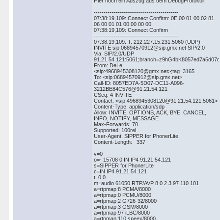
Hier noch ein Auszug aus dem DebugProtokoll:
-------------------------------------------
07:38:19,109: Connect Confirm: 0E 00 01 00 02 81
06 00 01 01 00 00 00 00
07:38:19,109: Connect Confirm
-------------------------------------------
07:38:19,109: T: 212.227.15.231:5060 (UDP)
INVITE sip:06894570912@sip.gmx.net SIP/2.0
Via: SIP/2.0/UDP
91.21.54.121:5061;branch=z9hG4bK8057ed7a5d07d
From: DeLe
<sip:4968945308120@gmx.net>;tag=3165
To: <sip:06894570912@sip.gmx.net>
Call-ID: 8057ED7A-5D07-DC11-A096-
3212BE84C576@91.21.54.121
CSeq: 4 INVITE
Contact: <sip:4968945308120@91.21.54.121:5061>
Content-Type: application/sdp
Allow: INVITE, OPTIONS, ACK, BYE, CANCEL,
INFO, NOTIFY, MESSAGE
Max-Forwards: 70
Supported: 100rel
User-Agent: SIPPER for PhonerLite
Content-Length: 337
v=0
o=- 15708 0 IN IP4 91.21.54.121
s=SIPPER for PhonerLite
c=IN IP4 91.21.54.121
t=0 0
m=audio 61050 RTP/AVP 8 0 2 3 97 110 101
a=rtpmap:8 PCMA/8000
a=rtpmap:0 PCMU/8000
a=rtpmap:2 G726-32/8000
a=rtpmap:3 GSM/8000
a=rtpmap:97 iLBC/8000
a=rtpmap:110 speex/8000