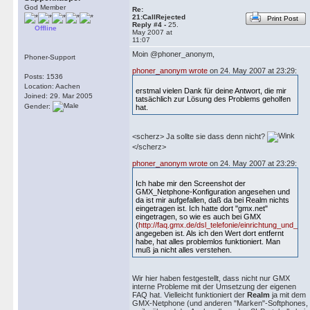
God Member
Re:
21:CallRejected
Print Post
Reply #4 -
25.
Offline
May 2007 at
11:07
Moin @phoner_anonym,
Phoner-Support
phoner_anonym wrote
on 24. May 2007 at 23:29:
Posts: 1536
Location: Aachen
erstmal vielen Dank für deine Antwort, die mir
Joined: 29. Mar 2005
tatsächlich zur Lösung des Problems geholfen
Gender:
hat.
<scherz> Ja sollte sie dass denn nicht?
</scherz>
phoner_anonym wrote
on 24. May 2007 at 23:29:
Ich habe mir den Screenshot der
GMX_Netphone-Konfiguration angesehen und
da ist mir aufgefallen, daß da bei Realm nichts
eingetragen ist. Ich hatte dort "gmx.net"
eingetragen, so wie es auch bei GMX
(
http://faq.gmx.de/dsl_telefonie/einrichtung_und_konf
angegeben ist. Als ich den Wert dort entfernt
habe, hat alles problemlos funktioniert. Man
muß ja nicht alles verstehen.
Wir hier haben festgestellt, dass nicht nur GMX
interne Probleme mit der Umsetzung der eigenen
FAQ hat. Vielleicht funktioniert der
Realm
ja mit dem
GMX-Netphone (und anderen "Marken"-Softphones,