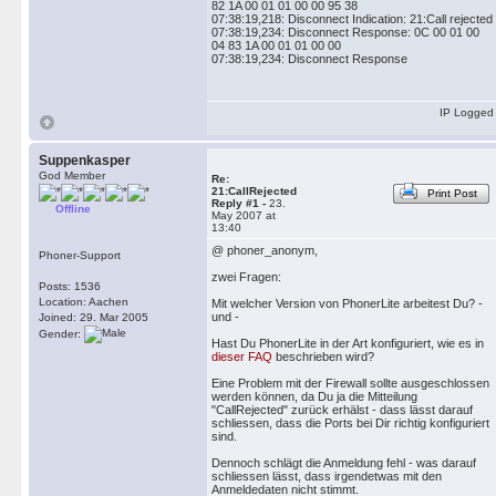
82 1A 00 01 01 00 00 95 38
07:38:19,218: Disconnect Indication: 21:Call rejected
07:38:19,234: Disconnect Response: 0C 00 01 00
04 83 1A 00 01 01 00 00
07:38:19,234: Disconnect Response
IP Logged
Suppenkasper
God Member
Re:
21:CallRejected
Print Post
Reply #1 -
23.
Offline
May 2007 at
13:40
@ phoner_anonym,
Phoner-Support
zwei Fragen:
Posts: 1536
Location: Aachen
Mit welcher Version von PhonerLite arbeitest Du? -
und -
Joined: 29. Mar 2005
Gender:
Hast Du PhonerLite in der Art konfiguriert, wie es in
dieser FAQ
beschrieben wird?
Eine Problem mit der Firewall sollte ausgeschlossen
werden können, da Du ja die Mitteilung
"CallRejected" zurück erhälst - dass lässt darauf
schliessen, dass die Ports bei Dir richtig konfiguriert
sind.
Dennoch schlägt die Anmeldung fehl - was darauf
schliessen lässt, dass irgendetwas mit den
Anmeldedaten nicht stimmt.