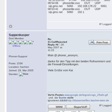
62.53.226.65 17700 192.168.178.22 5063
08:54:06 phonerlite.exe OUT UDP
sip.gmx.net 5060 192.168.178.22 5061
08:53:41 phonerlite.exe OUT UDP
sip.gmx.net 5060 192.1
IP Logged
Suppenkasper
God Member
Re:
21:CallRejected
Print Post
Reply #6 -
28.
Offline
May 2007 at
11:22
Moin @ phoner_anonym,
Phoner-Support
danke für den Tipp mit den beiden Rufnummern und
Posts: 1536
die Firewall-Einstellungen.
Location: Aachen
Viele Grüße vom Kai
Joined: 29. Mar 2005
Gender:
Vor'm Posten
www.google.de/logos/Logo_25wht.gif
und die
Suche
nicht
ignorieren.&&&&
http://klassentreffen.laschet-stein.de
IP Logged
WWW
Skype/VoIP