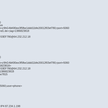
)
 us
nch=z9hG4bK80ee3f5fbe1ddd11bfe20012f03ef780;rport=5060
und1.de>;tag=1386823818
F03EF780@64.232.212.18
)
nch=z9hG4bK80ee3f5fbe1ddd11bfe20012f03ef780;rport=5060
86823818>
F03EF780@64.232.212.18
=1386823818
6e7815
:5060;user=phone>
IP4 87.234.1.198