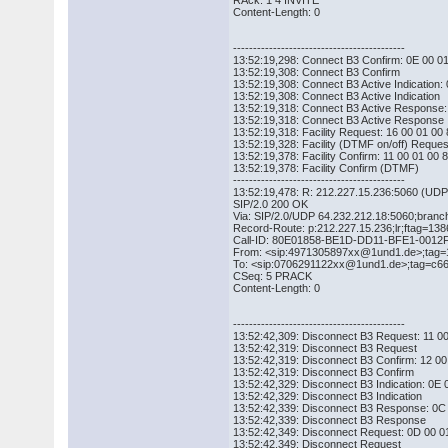
RAck: 1 4 INVITE
Content-Length: 0
-------------------------------------------
13:52:19,298: Connect B3 Confirm: 0E 00 0
13:52:19,308: Connect B3 Confirm
13:52:19,308: Connect B3 Active Indication
13:52:19,308: Connect B3 Active Indication
13:52:19,318: Connect B3 Active Response:
13:52:19,318: Connect B3 Active Response
13:52:19,318: Facility Request: 16 00 01 0
13:52:19,328: Facility (DTMF on/off) Reques
13:52:19,378: Facility Confirm: 11 00 01 00
13:52:19,378: Facility Confirm (DTMF)
-------------------------------------------
13:52:19,478: R: 212.227.15.236:5060 (UDP
SIP/2.0 200 OK
Via: SIP/2.0/UDP 64.232.212.18:5060;bra
Record-Route: p:212.227.15.236;lr;ftag=13
Call-ID: 80E01858-BE1D-DD11-BFE1-0012
From: <sip:4971305897xx@1und1.de>;tag
To: <sip:0706291122xx@1und1.de>;tag=c6
CSeq: 5 PRACK
Content-Length: 0
-------------------------------------------
13:52:42,309: Disconnect B3 Request: 11 0
13:52:42,319: Disconnect B3 Request
13:52:42,319: Disconnect B3 Confirm: 12 00
13:52:42,319: Disconnect B3 Confirm
13:52:42,329: Disconnect B3 Indication: 0E
13:52:42,329: Disconnect B3 Indication
13:52:42,339: Disconnect B3 Response: 0C
13:52:42,339: Disconnect B3 Response
13:52:42,349: Disconnect Request: 0D 00 0
13:52:42,349: Disconnect Request