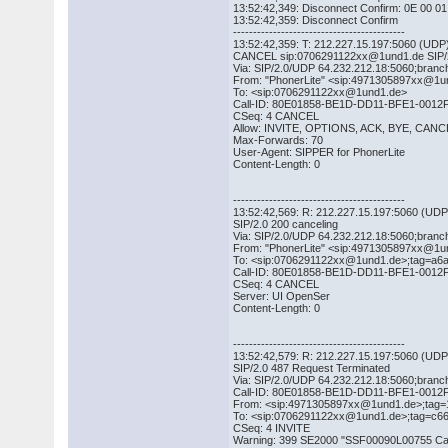
13:52:42,349: Disconnect Confirm: 0E 00 01
13:52:42,359: Disconnect Confirm
-------------------------------------------
13:52:42,359: T: 212.227.15.197:5060 (UDP
CANCEL sip:0706291122xx@1und1.de SIP/
Via: SIP/2.0/UDP 64.232.212.18:5060;bra
From: "PhonerLite" <sip:4971305897xx@1
To: <sip:0706291122xx@1und1.de>
Call-ID: 80E01858-BE1D-DD11-BFE1-0012
CSeq: 4 CANCEL
Allow: INVITE, OPTIONS, ACK, BYE, CA
Max-Forwards: 70
User-Agent: SIPPER for PhonerLite
Content-Length: 0
-------------------------------------------
13:52:42,569: R: 212.227.15.197:5060 (UDP
SIP/2.0 200 canceling
Via: SIP/2.0/UDP 64.232.212.18:5060;bra
From: "PhonerLite" <sip:4971305897xx@1
To: <sip:0706291122xx@1und1.de>;tag=a6
Call-ID: 80E01858-BE1D-DD11-BFE1-0012
CSeq: 4 CANCEL
Server: UI OpenSer
Content-Length: 0
-------------------------------------------
13:52:42,579: R: 212.227.15.197:5060 (UDP
SIP/2.0 487 Request Terminated
Via: SIP/2.0/UDP 64.232.212.18:5060;bra
Call-ID: 80E01858-BE1D-DD11-BFE1-0012
From: <sip:4971305897xx@1und1.de>;tag
To: <sip:0706291122xx@1und1.de>;tag=c6
CSeq: 4 INVITE
Warning: 399 SE2000 "SSF00090L00755 Can