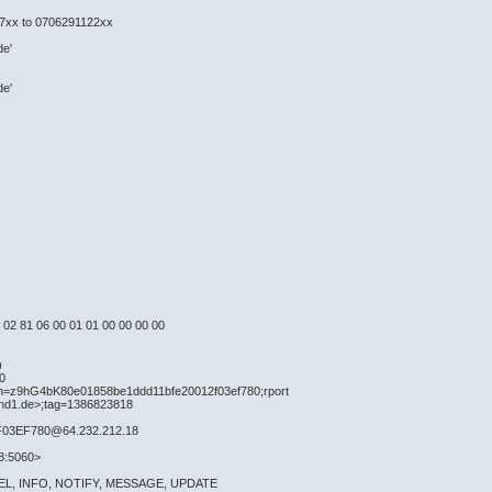
97xx to 0706291122xx
de'
de'
0 02 81 06 00 01 01 00 00 00 00
)
0
nch=z9hG4bK80e01858be1ddd11bfe20012f03ef780;rport
und1.de>;tag=1386823818
F03EF780@64.232.212.18
8:5060>
NCEL, INFO, NOTIFY, MESSAGE, UPDATE