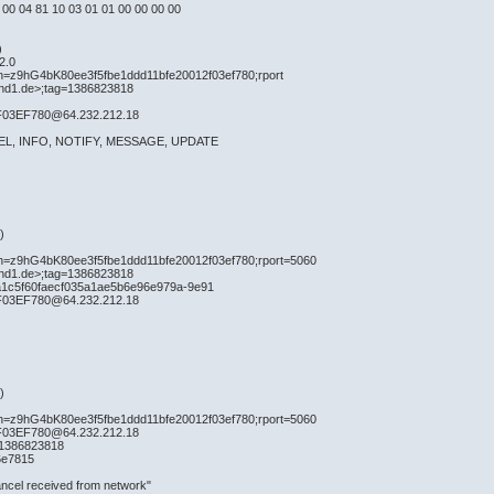
 00 04 81 10 03 01 01 00 00 00 00
)
2.0
nch=z9hG4bK80ee3f5fbe1ddd11bfe20012f03ef780;rport
und1.de>;tag=1386823818
F03EF780@64.232.212.18
NCEL, INFO, NOTIFY, MESSAGE, UPDATE
)
nch=z9hG4bK80ee3f5fbe1ddd11bfe20012f03ef780;rport=5060
und1.de>;tag=1386823818
a1c5f60faecf035a1ae5b6e96e979a-9e91
F03EF780@64.232.212.18
)
nch=z9hG4bK80ee3f5fbe1ddd11bfe20012f03ef780;rport=5060
F03EF780@64.232.212.18
=1386823818
6e7815
cel received from network"