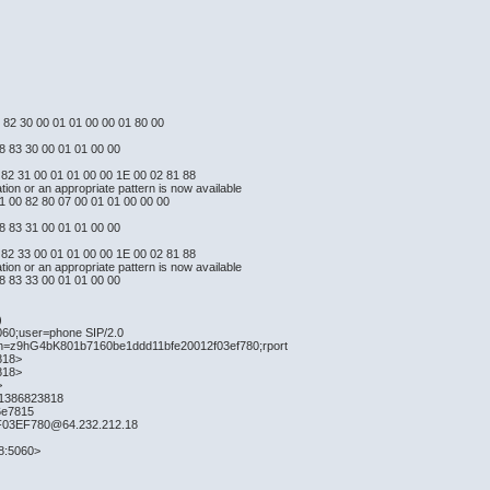
08 82 30 00 01 01 00 00 01 80 00
08 83 30 00 01 01 00 00
08 82 31 00 01 01 00 00 1E 00 02 81 88
ation or an appropriate pattern is now available
1 00 82 80 07 00 01 01 00 00 00
08 83 31 00 01 01 00 00
08 82 33 00 01 01 00 00 1E 00 02 81 88
ation or an appropriate pattern is now available
08 83 33 00 01 01 00 00
)
60;user=phone SIP/2.0
nch=z9hG4bK801b7160be1ddd11bfe20012f03ef780;rport
3818>
3818>
>
=1386823818
6e7815
F03EF780@64.232.212.18
8:5060>