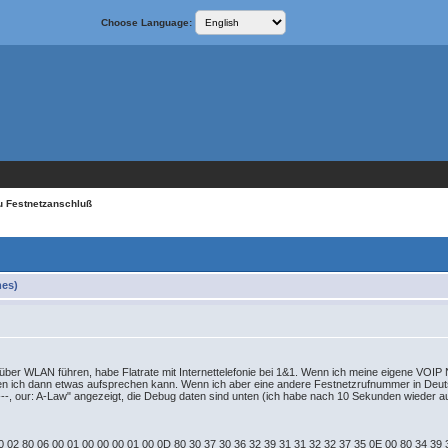
Choose Language:
u Festnetzanschluß
mes)
te über WLAN führen, habe Flatrate mit Internettelefonie bei 1&1. Wenn ich meine eigene VO
n ich dann etwas aufsprechen kann. Wenn ich aber eine andere Festnetzrufnummer in Deutsc
:---, our: A-Law" angezeigt, die Debug daten sind unten (ich habe nach 10 Sekunden wieder au
 02 80 06 00 01 00 00 00 01 00 0D 80 30 37 30 36 32 39 31 31 32 32 37 35 0E 00 80 34 39 