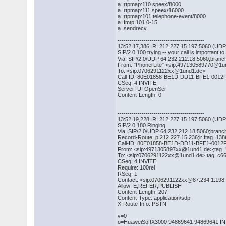
a=rtpmap:110 speex/8000
a=rtpmap:111 speex/16000
a=rtpmap:101 telephone-event/8000
a=fmtp:101 0-15
a=sendrecv
-------------------------------------------
13:52:17,386: R: 212.227.15.197:5060 (UDP
SIP/2.0 100 trying -- your call is important to
Via: SIP/2.0/UDP 64.232.212.18:5060;bra
From: "PhonerLite" <sip:497130589770@1
To: <sip:0706291122xx@1und1.de>
Call-ID: 80E01858-BE1D-DD11-BFE1-0012
CSeq: 4 INVITE
Server: UI OpenSer
Content-Length: 0
-------------------------------------------
13:52:19,228: R: 212.227.15.197:5060 (UDP
SIP/2.0 180 Ringing
Via: SIP/2.0/UDP 64.232.212.18:5060;bra
Record-Route: p:212.227.15.236;lr;ftag=13
Call-ID: 80E01858-BE1D-DD11-BFE1-0012
From: <sip:4971305897xx@1und1.de>;tag
To: <sip:0706291122xx@1und1.de>;tag=c6
CSeq: 4 INVITE
Require: 100rel
RSeq: 1
Contact: <sip:0706291122xx@87.234.1.198
Allow: E,REFER,PUBLISH
Content-Length: 207
Content-Type: application/sdp
X-Route-Info: PSTN
v=0
o=HuaweiSoftX3000 94869641 94869641 IN 