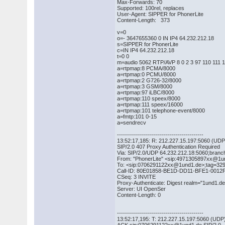
Max-Forwards: 70
Supported: 100rel, replaces
User-Agent: SIPPER for PhonerLite
Content-Length: 373
v=0
o=- 3647655360 0 IN IP4 64.232.212.18
s=SIPPER for PhonerLite
c=IN IP4 64.232.212.18
t=0 0
m=audio 5062 RTP/AVP 8 0 2 3 97 110 111 
a=rtpmap:8 PCMA/8000
a=rtpmap:0 PCMU/8000
a=rtpmap:2 G726-32/8000
a=rtpmap:3 GSM/8000
a=rtpmap:97 iLBC/8000
a=rtpmap:110 speex/8000
a=rtpmap:111 speex/16000
a=rtpmap:101 telephone-event/8000
a=fmtp:101 0-15
a=sendrecv
-------------------------------------------
13:52:17,185: R: 212.227.15.197:5060 (UDP
SIP/2.0 407 Proxy Authentication Required
Via: SIP/2.0/UDP 64.232.212.18:5060;bra
From: "PhonerLite" <sip:4971305897xx@1
To: <sip:0706291122xx@1und1.de>;tag=32
Call-ID: 80E01858-BE1D-DD11-BFE1-0012
CSeq: 3 INVITE
Proxy-Authenticate: Digest realm="1und1.
Server: UI OpenSer
Content-Length: 0
-------------------------------------------
13:52:17,195: T: 212.227.15.197:5060 (UDP