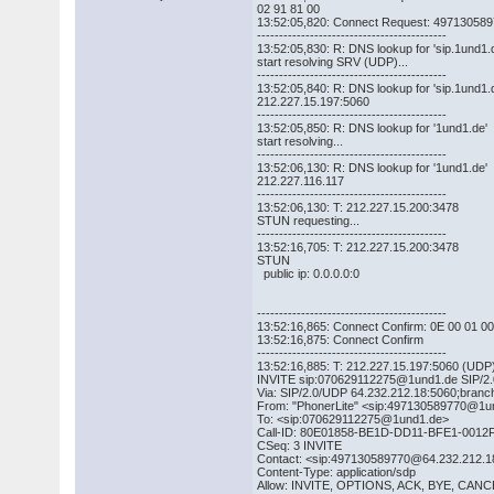
02 91 81 00
13:52:05,820: Connect Request: 49713058
-------------------------------------------
13:52:05,830: R: DNS lookup for 'sip.1und1.
start resolving SRV (UDP)...
-------------------------------------------
13:52:05,840: R: DNS lookup for 'sip.1und1.
212.227.15.197:5060
-------------------------------------------
13:52:05,850: R: DNS lookup for '1und1.de'
start resolving...
-------------------------------------------
13:52:06,130: R: DNS lookup for '1und1.de'
212.227.116.117
-------------------------------------------
13:52:06,130: T: 212.227.15.200:3478
STUN requesting...
-------------------------------------------
13:52:16,705: T: 212.227.15.200:3478
STUN
public ip: 0.0.0.0:0
-------------------------------------------
13:52:16,865: Connect Confirm: 0E 00 01 0
13:52:16,875: Connect Confirm
-------------------------------------------
13:52:16,885: T: 212.227.15.197:5060 (UDP
INVITE sip:070629112275@1und1.de SIP/2.
Via: SIP/2.0/UDP 64.232.212.18:5060;bra
From: "PhonerLite" <sip:497130589770@1
To: <sip:070629112275@1und1.de>
Call-ID: 80E01858-BE1D-DD11-BFE1-0012
CSeq: 3 INVITE
Contact: <sip:497130589770@64.232.212.1
Content-Type: application/sdp
Allow: INVITE, OPTIONS, ACK, BYE, CA