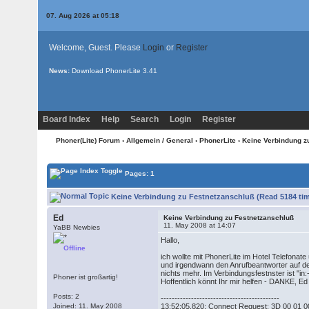
07. Aug 2026 at 05:18
Welcome, Guest. Please
Login
or
Register
News:
Download PhonerLite
3.41
Board Index
Help
Search
Login
Register
Phoner(Lite) Forum
›
Allgemein / General
›
PhonerLite
› Keine Verbindung z
Pages: 1
Keine Verbindung zu Festnetzanschluß (Read 5184 ti
Ed
Keine Verbindung zu Festnetzanschluß
11. May 2008 at 14:07
YaBB Newbies
Hallo,
Offline
ich wollte mit PhonerLite im Hotel Telefona
und irgendwann den Anrufbeantworter auf de
nichts mehr. Im Verbindungsfestnster ist "in
Phoner ist großartig!
Hoffentlich könnt Ihr mir helfen - DANKE, Ed
Posts: 2
-------------------------------------------
Joined: 11. May 2008
13:52:05,820: Connect Request: 3D 00 01 00