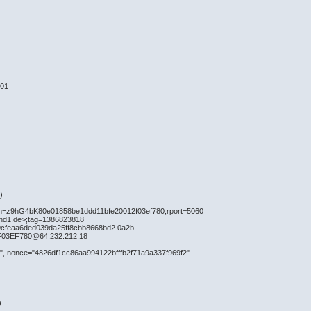
101
)
nch=z9hG4bK80e01858be1ddd11bfe20012f03ef780;rport=5060
und1.de>;tag=1386823818
9cfeaa6ded039da25ff8cbb8668bd2.0a2b
F03EF780@64.232.212.18
de", nonce="4826df1cc86aa994122bfffb2f71a9a337f969f2"
)