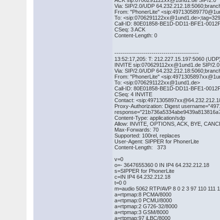
ACK sip:0706291122xx@1und1.de SIP/2.0
Via: SIP/2.0/UDP 64.232.212.18:5060;bra
From: "PhonerLite" <sip:497130589770@1
To: <sip:0706291122xx@1und1.de>;tag=32
Call-ID: 80E01858-BE1D-DD11-BFE1-0012
CSeq: 3 ACK
Content-Length: 0
-------------------------------------------
13:52:17,205: T: 212.227.15.197:5060 (UDP
INVITE sip:070629112xx@1und1.de SIP/2.0
Via: SIP/2.0/UDP 64.232.212.18:5060;bra
From: "PhonerLite" <sip:4971305897xx@1
To: <sip:0706291122xx@1und1.de>
Call-ID: 80E01858-BE1D-DD11-BFE1-0012
CSeq: 4 INVITE
Contact: <sip:4971305897xx@64.232.212.1
Proxy-Authorization: Digest username="49
response="21b736a5334abe9439a813816a7
Content-Type: application/sdp
Allow: INVITE, OPTIONS, ACK, BYE, CA
Max-Forwards: 70
Supported: 100rel, replaces
User-Agent: SIPPER for PhonerLite
Content-Length: 373
v=0
o=- 3647655360 0 IN IP4 64.232.212.18
s=SIPPER for PhonerLite
c=IN IP4 64.232.212.18
t=0 0
m=audio 5062 RTP/AVP 8 0 2 3 97 110 111 
a=rtpmap:8 PCMA/8000
a=rtpmap:0 PCMU/8000
a=rtpmap:2 G726-32/8000
a=rtpmap:3 GSM/8000
a=rtpmap:97 iLBC/8000