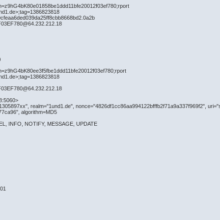
nch=z9hG4bK80e01858be1ddd11bfe20012f03ef780;rport
und1.de>;tag=1386823818
9cfeaa6ded039da25ff8cbb8668bd2.0a2b
F03EF780@64.232.212.18
)
nch=z9hG4bK80ee3f5fbe1ddd11bfe20012f03ef780;rport
und1.de>;tag=1386823818
F03EF780@64.232.212.18
8:5060>
71305897xx", realm="1und1.de", nonce="4826df1cc86aa994122bfffb2f71a9a337f969f2", uri
7ca96", algorithm=MD5
NCEL, INFO, NOTIFY, MESSAGE, UPDATE
101