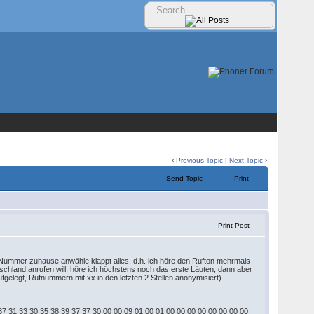
‹
Previous Topic
|
Next Topic
›
Send Topic
Print
Print Post
IP Nummer zuhause anwähle klappt alles, d.h. ich höre den Rufton mehrmals
hland anrufen will, höre ich höchstens noch das erste Läuten, dann aber
fgelegt, Rufnummern mit xx in den letzten 2 Stellen anonymisiert).
37 31 33 30 35 38 39 37 37 30 00 00 09 01 00 01 00 00 00 00 00 00 00 00