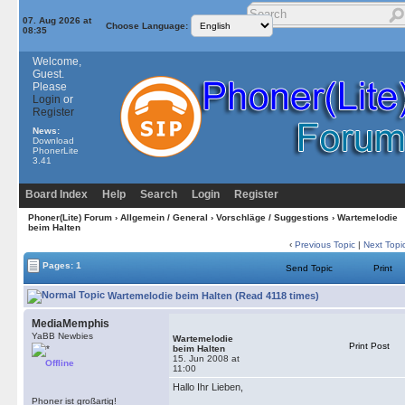
07. Aug 2026 at
Choose Language:
08:35
Welcome,
Guest.
Please
Login
or
Register
News:
Download
PhonerLite
3.41
Board Index
Help
Search
Login
Register
Phoner(Lite) Forum
›
Allgemein / General
›
Vorschläge / Suggestions
› Wartemelodie
beim Halten
‹
Previous Topic
|
Next Topi
Pages: 1
Send Topic
Print
Wartemelodie beim Halten (Read 4118 times)
MediaMemphis
YaBB Newbies
Wartemelodie
Print Post
beim Halten
15. Jun 2008 at
Offline
11:00
Hallo Ihr Lieben,
Phoner ist großartig!