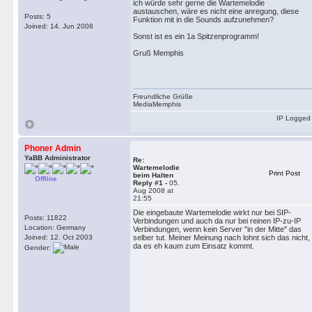
ich würde sehr gerne die Wartemelodie
austauschen, wäre es nicht eine anregung, diese
Posts: 5
Funktion mit in die Sounds aufzunehmen?
Joined: 14. Jun 2008
Sonst ist es ein 1a Spitzenprogramm!
Gruß Memphis
Freundliche Grüße
MediaMemphis
IP Logged
Phoner Admin
YaBB Administrator
Re:
Wartemelodie
Print Post
beim Halten
Offline
Reply #1 -
05.
Aug 2008 at
21:55
Die eingebaute Wartemelodie wirkt nur bei SIP-
Posts: 11822
Verbindungen und auch da nur bei reinen IP-zu-IP
Location: Germany
Verbindungen, wenn kein Server "in der Mitte" das
Joined: 12. Oct 2003
selber tut. Meiner Meinung nach lohnt sich das nicht,
da es eh kaum zum Einsatz kommt.
Gender: