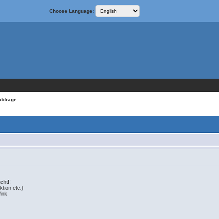
Choose Language:
abfrage
cht!!
tion etc.)