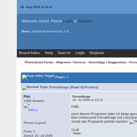
06. Aug 2026 at 03:47
Welcome, Guest. Please
Login
or
Register
News:
Download PhonerLite
3.41
Board Index
Help
Search
Login
Register
Phoner(Lite) Forum
›
Allgemein / General
›
Vorschläge / Suggestions
› Fern
Pages: 1
Fernabfrage (Read 4234 times)
Piet
Fernabfrage
20. Jul 2009 at 15:15
YaBB Newbies
Hallo,
Offline
nach diesem Programm habe ich lange gesu
Eine verbesserte Fernabfrage (mit Löschfunk
würde das Programm perfekt machen
Phoner is great!
Gruß
Posts: 2
Peter
Joined: 20. Jul 2009