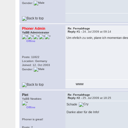
Gender:
Phoner Admin
Re: Fernabfrage
Reply #1 -
24. Jul 2009 at 09:14
YaBB Administrator
Um ehrlich zu sein, plane ich momentan dies
Offline
Posts: 11822
Location: Germany
Joined: 12. Oct 2003
Gender:
WWW
Piet
Re: Fernabfrage
Reply #2 -
25. Jul 2009 at 18:25
YaBB Newbies
Schade
Offline
Danke aber für die Info!
Phoner is great!
Posts: 2