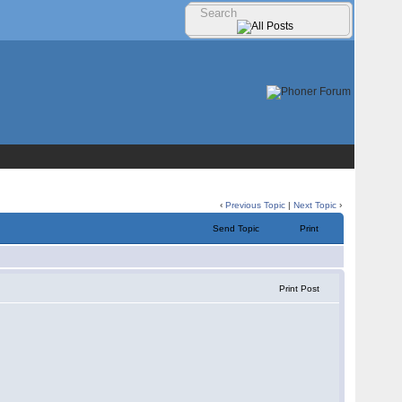
‹
Previous Topic
|
Next Topic
›
Send Topic
Print
Print Post