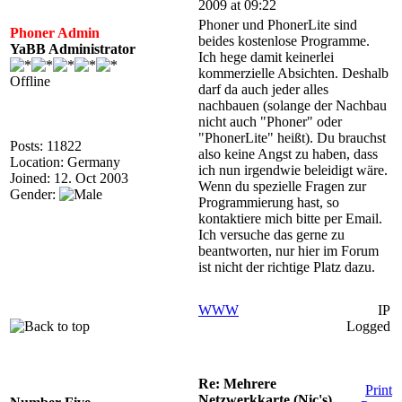
2009 at 09:22
Phoner und PhonerLite sind
Phoner Admin
beides kostenlose Programme.
YaBB Administrator
Ich hege damit keinerlei
kommerzielle Absichten. Deshalb
Offline
darf da auch jeder alles
nachbauen (solange der Nachbau
nicht auch "Phoner" oder
"PhonerLite" heißt). Du brauchst
Posts: 11822
also keine Angst zu haben, dass
Location: Germany
ich nun irgendwie beleidigt wäre.
Joined: 12. Oct 2003
Wenn du spezielle Fragen zur
Gender:
Programmierung hast, so
kontaktiere mich bitte per Email.
Ich versuche das gerne zu
beantworten, nur hier im Forum
ist nicht der richtige Platz dazu.
WWW
IP
Logged
Re: Mehrere
Print
Netzwerkkarte (Nic's)