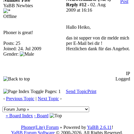
Number Five
Post
Reply #12 -
02. Aug
YaBB Newbies
2009 at 16:16
Offline
Hallo Heiko,
Phoner is great!
das ist supper von dir melde mich
Posts: 25
per E-Mail bei dir !
Joined: 24. Jul 2009
Herzlichen dank für das Angebot.
Gender:
IP
Logged
Pages: 1
Send Topic
Print
‹
Previous Topic
|
Next Topic
›
« Board Index
‹ Board
Phoner(Lite) Forum
» Powered by
YaBB 2.6.11
!
YaBB Forum Software
© 2000-2026. All Rights Reserved.