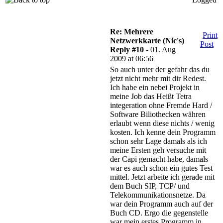
Re: Mehrere
Print
Netzwerkkarte (Nic's)
Post
Reply #10 -
01. Aug
2009 at 06:56
So auch unter der gefahr das du
jetzt nicht mehr mit dir Redest.
Ich habe ein nebei Projekt in
meine Job das Heißt Tetra
integeration ohne Fremde Hard /
Software Biliothecken währen
erlaubt wenn diese nichts / wenig
kosten. Ich kenne dein Programm
schon sehr Lage damals als ich
meine Ersten geh versuche mit
der Capi gemacht habe, damals
war es auch schon ein gutes Test
mittel. Jetzt arbeite ich gerade mit
dem Buch SIP, TCP/ und
Telekommunikationsnetze. Da
war dein Programm auch auf der
Buch CD. Ergo die gegenstelle
war mein erstes Programm in