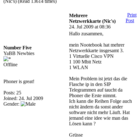
(Nic's) (Read 13614 times)
Print
Mehrere
Post
Netzwerkkarte (Nic's)
24. Jul 2009 at 08:36
Hallo zusammen,
mein Nootebook hat mehrer
Number Five
Netzwerkkarte insgesamt 3.
YaBB Newbies
1 Virtuelle Cisco VPN
1 100 Mbit Netz
Offline
1 WLAN
Mein Problem ist jetzt das die
Phoner is great!
Flasche ip in den SIP
Telegrammen auf taucht da
Posts: 25
Phoner die Erste nimmt.
Joined: 24. Jul 2009
Ich kann die Reihen Folge auch
Gender:
nicht ändern da sonst ander
software nicht mehr Läuft. Hat
jemand eine idee wie man das
Lösen kann ?
Grüsse