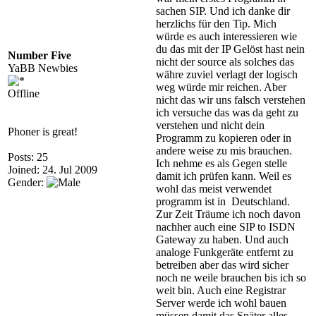
sachen SIP. Und ich danke dir
herzlichs für den Tip. Mich
würde es auch interessieren wie
du das mit der IP Gelöst hast nein
Number Five
nicht der source als solches das
YaBB Newbies
währe zuviel verlagt der logisch
weg würde mir reichen. Aber
Offline
nicht das wir uns falsch verstehen
ich versuche das was da geht zu
verstehen und nicht dein
Phoner is great!
Programm zu kopieren oder in
andere weise zu mis brauchen.
Posts: 25
Ich nehme es als Gegen stelle
Joined: 24. Jul 2009
damit ich prüfen kann. Weil es
Gender:
wohl das meist verwendet
programm ist in Deutschland.
Zur Zeit Träume ich noch davon
nachher auch eine SIP to ISDN
Gateway zu haben. Und auch
analoge Funkgeräte entfernt zu
betreiben aber das wird sicher
noch ne weile brauchen bis ich so
weit bin. Auch eine Registrar
Server werde ich wohl bauen
müssen damit das Später alles