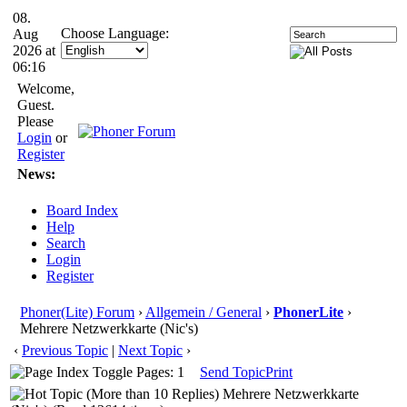
08.
Choose Language:
Aug
2026 at
06:16
Welcome,
Guest.
Please
Login
or
Register
News:
Board Index
Help
Search
Login
Register
Phoner(Lite) Forum
›
Allgemein / General
›
PhonerLite
›
Mehrere Netzwerkkarte (Nic's)
‹
Previous Topic
|
Next Topic
›
Pages: 1
Send Topic
Print
Mehrere Netzwerkkarte