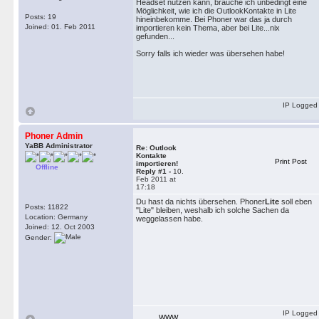
Headset nutzen kann, brauche ich unbedingt eine
Möglichkeit, wie ich die OutlookKontakte in Lite
Posts: 19
hineinbekomme. Bei Phoner war das ja durch
Joined: 01. Feb 2011
importieren kein Thema, aber bei Lite...nix
gefunden...
Sorry falls ich wieder was übersehen habe!
IP Logged
Phoner Admin
YaBB Administrator
Re: Outlook
Kontakte
Print Post
importieren!
Offline
Reply #1 -
10.
Feb 2011 at
17:18
Du hast da nichts übersehen. Phoner
Lite
soll eben
Posts: 11822
"Lite" bleiben, weshalb ich solche Sachen da
Location: Germany
weggelassen habe.
Joined: 12. Oct 2003
Gender:
IP Logged
WWW