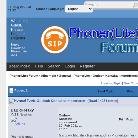
07. Aug 2026 at
Choose Language:
03:22
Welcome,
Guest.
Please
Login
or
Register
News:
Download
PhonerLite
3.41
Board Index
Help
Search
Login
Register
Phoner(Lite) Forum
›
Allgemein / General
›
PhonerLite
› Outlook Kontakte importieren!
‹
Previous Topic
|
Next Topi
Pages: 1
Send Topic
Print
Outlook Kontakte importieren! (Read 14231 times)
DaBigFreaky
YaBB Newbies
Outlook
Kontakte
Print Post
importieren!
Offline
10. Feb 2011 at
16:57
Ganz wichtig, da ich ja nun auch in PhonerLite mein
Phoner is great!