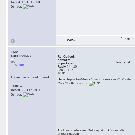
Joined: 12. Oct 2003
Gender:
IP Logged
WWW
Ingo
YaBB Newbies
Re: Outlook
Kontakte
Print Post
importieren!
Offline
Reply #4 -
20.
Feb 2011 at
10:04
PhonerLite is great! Indeed!
Hehe, typische Admin-Antwort, denke ein "Ja" oder
"Nein" hätte gereicht
Posts: 1
Joined: 20. Feb 2011
Gender:
--
Auch wenn alle einer Meinung sind, können alle
unrecht haben!