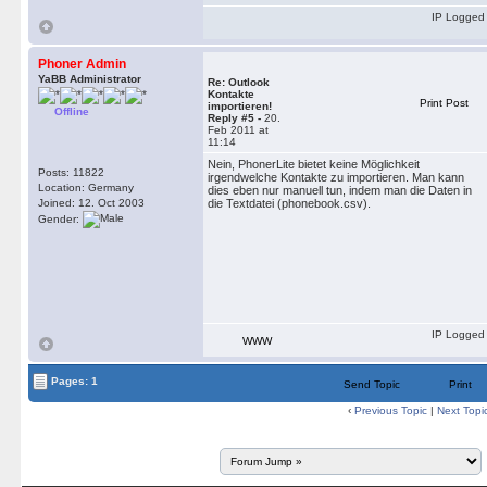
IP Logged
Phoner Admin
YaBB Administrator
Re: Outlook
Kontakte
Print Post
importieren!
Offline
Reply #5 -
20.
Feb 2011 at
11:14
Nein, PhonerLite bietet keine Möglichkeit
Posts: 11822
irgendwelche Kontakte zu importieren. Man kann
Location: Germany
dies eben nur manuell tun, indem man die Daten in
Joined: 12. Oct 2003
die Textdatei (phonebook.csv).
Gender:
IP Logged
WWW
Pages: 1
Send Topic
Print
‹
Previous Topic
|
Next Topi