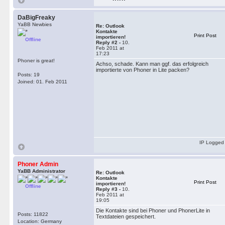
DaBigFreaky
YaBB Newbies
Re: Outlook
Kontakte
Print Post
importieren!
Offline
Reply #2 -
10.
Feb 2011 at
17:23
Phoner is great!
Achso, schade. Kann man ggf. das erfolgreich
importierte von Phoner in Lite packen?
Posts: 19
Joined: 01. Feb 2011
IP Logged
Phoner Admin
YaBB Administrator
Re: Outlook
Kontakte
Print Post
importieren!
Offline
Reply #3 -
10.
Feb 2011 at
19:05
Die Kontakte sind bei Phoner und PhonerLite in
Posts: 11822
Textdateien gespeichert.
Location: Germany