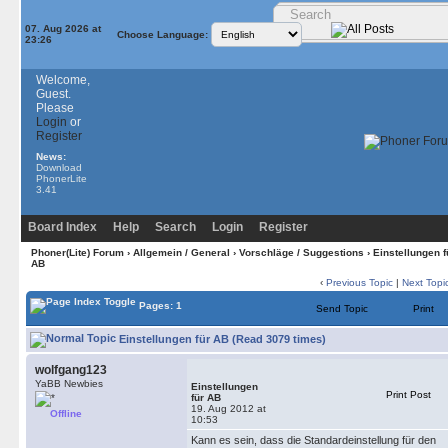
07. Aug 2026 at
Choose Language:
23:26
Welcome,
Guest.
Please
Login
or
Register
News:
Download
PhonerLite
3.41
Board Index
Help
Search
Login
Register
Phoner(Lite) Forum
›
Allgemein / General
›
Vorschläge / Suggestions
› Einstellungen f
AB
‹
Previous Topic
|
Next Topi
Pages: 1
Send Topic
Print
Einstellungen für AB (Read 3079 times)
wolfgang123
YaBB Newbies
Einstellungen
Print Post
für AB
19. Aug 2012 at
Offline
10:53
Kann es sein, dass die Standardeinstellung für den