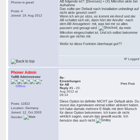
AB folgende ist?: [Diverses] > (X) Mikrofon aktiv bei
Phoner is great!
Aufnahme
Das sollte per Default nach Installation unbedingt auf
Posts: 4
nicht aktiv gesetzt sein!!
Joined: 19. Aug 2012
Wenn ich am pc sitze, es kommt ein Anruf und der
AB schaltet sich ein, dann hört der Anrufer -nach
dem AB-Ansagetext- mit, was bei mir so alles
passiert und gesagt wird
, da mein
Mikrofon eingeschaltet ist. Und ich selbst bekomme
davon gar nichts mit.
Wofür ist diese Funktion überhaupt gut??
IP Logged
Phoner Admin
YaBB Administrator
Re:
Einstellungen
Print Post
für AB
Offline
Reply #1 -
20.
Aug 2012 at
09:14
Diese Option ist definitiv NICHT per Default aktiv. Du
Posts: 11822
musst das irgendwann einmal selber aktiviert haben.
Location: Germany
Ich habe damals mehrere E-Mails mit dem Wunsch
Joined: 12. Oct 2003
für diese Option bekommen. Ich kann dir nicht
wirklich sagen, warum das gewollt wurde. Ich
Gender:
benutze das auch nicht