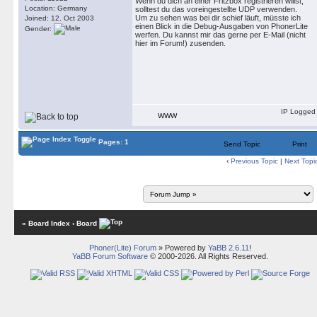
Wenn du dich an einer Fritzbox registrieren willst,
Location: Germany
solltest du das voreingestellte UDP verwenden.
Um zu sehen was bei dir schief läuft, müsste ich
Joined: 12. Oct 2003
einen Blick in die Debug-Ausgaben von PhonerLite
Gender:
werfen. Du kannst mir das gerne per E-Mail (nicht
hier im Forum!) zusenden.
IP Logged
WWW
Pages: 1
Send Topic
Print
‹
Previous Topic
|
Next Topi
« Board Index
‹ Board
Phoner(Lite) Forum
» Powered by
YaBB 2.6.11
!
YaBB Forum Software
© 2000-2026. All Rights Reserved.