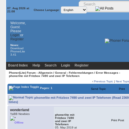
07. Aug 2026 at
Choose Language:
21:08
Welcome,
Guest.
Please
Login
or
Register
News:
Download
PhonerLite
3.41
Board Index
Help
Search
Login
Register
Phoner(Lite) Forum
›
Allgemein / General
›
Fehlermeldungen / Error Messages
›
phonerlite mit Fritzbox 7490 und zwei IP Telefonen
‹
Previous Topic
|
Next Topi
Pages: 1
Send Topic
Print
phonerlite mit Fritzbox 7490 und zwei IP Telefonen (Read 2369
times)
wonderland
YaBB Newbies
phonerlite mit
Fritzbox 7490
Print Post
und zwei IP
Offline
Telefonen
05. May 2019 at