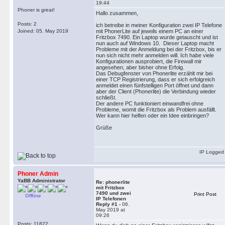
19:44
Phoner is great!
Hallo zusammen,
Posts: 2
ich betreibe in meiner Konfiguration zwei IP Telefone
Joined: 05. May 2019
mit PhonerLite auf jeweils einem PC an einer
Fritzbox 7490. Ein Laptop wurde getauscht und ist
nun auch auf Windows 10. Dieser Laptop macht
Probleme mit der Anmeldung bei der Fritzbox, bis er
nun sich nicht mehr anmelden will. Ich habe viele
Konfigurationen ausprobiert, die Firewall mir
angesehen, aber bisher ohne Erfolg.
Das Debugfenster von Phonerlite erzählt mir bei
einer TCP Registrierung, dass er sich erfolgreich
anmeldet einen fünfstelligen Port öffnet und dann
aber der Client (Phonerlite) die Verbindung wieder
schließt.
Der andere PC funktioniert einwandfrei ohne
Probleme, womit die Fritzbox als Problem ausfällt.
Wer kann hier helfen oder ein Idee einbringen?
Grüße
IP Logged
Phoner Admin
YaBB Administrator
Re: phonerlite
mit Fritzbox
7490 und zwei
Print Post
Offline
IP Telefonen
Reply #1 -
06.
May 2019 at
09:26
Posts: 11822