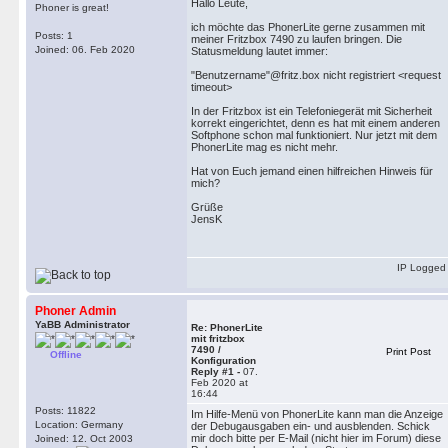
Hallo Leute,
Phoner is great!
ich möchte das PhonerLite gerne zusammen mit
Posts: 1
meiner Fritzbox 7490 zu laufen bringen. Die
Joined: 06. Feb 2020
Statusmeldung lautet immer:
"Benutzername"@fritz.box nicht registriert <request
timeout>
In der Fritzbox ist ein Telefoniegerät mit Sicherheit
korrekt eingerichtet, denn es hat mit einem anderen
Softphone schon mal funktioniert. Nur jetzt mit dem
PhonerLite mag es nicht mehr.
Hat von Euch jemand einen hilfreichen Hinweis für
mich?
Grüße
JensK
IP Logged
Phoner Admin
YaBB Administrator
Re: PhonerLite
mit fritzbox
7490 /
Print Post
Offline
Konfiguration
Reply #1 -
07.
Feb 2020 at
16:44
Posts: 11822
Im Hilfe-Menü von PhonerLite kann man die Anzeige
Location: Germany
der Debugausgaben ein- und ausblenden. Schick
mir doch bitte per E-Mail (nicht hier im Forum) diese
Joined: 12. Oct 2003