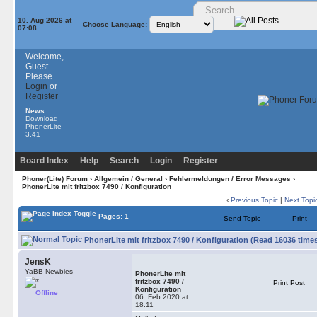
10. Aug 2026 at
Choose Language:
07:08
Welcome,
Guest.
Please
Login
or
Register
News:
Download
PhonerLite
3.41
Board Index
Help
Search
Login
Register
Phoner(Lite) Forum
›
Allgemein / General
›
Fehlermeldungen / Error Messages
›
PhonerLite mit fritzbox 7490 / Konfiguration
‹
Previous Topic
|
Next Topi
Pages: 1
Send Topic
Print
PhonerLite mit fritzbox 7490 / Konfiguration (Read 16036 time
JensK
YaBB Newbies
PhonerLite mit
fritzbox 7490 /
Print Post
Konfiguration
Offline
06. Feb 2020 at
18:11