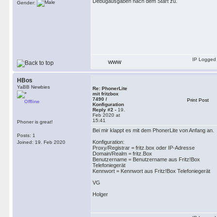
Debugausgaben nach dem Start zu.
Gender:
IP Logged
WWW
HBos
YaBB Newbies
Re: PhonerLite
mit fritzbox
7490 /
Print Post
Offline
Konfiguration
Reply #2 -
19.
Feb 2020 at
15:41
Phoner is great!
Bei mir klappt es mit dem PhonerLite von Anfang an.
Posts: 1
Konfiguration:
Joined: 19. Feb 2020
Proxy/Registrar = fritz.box oder IP-Adresse
Domain/Realm = fritz.Box
Benutzername = Benutzername aus Fritz!Box
Telefoniegerät
Kennwort = Kennwort aus Fritz!Box Telefoniegerät
VG
Holger