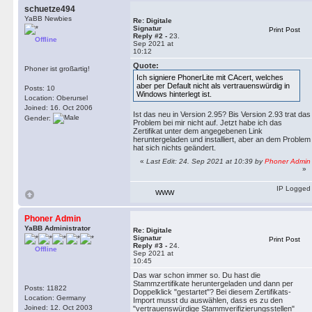
schuetze494
YaBB Newbies
Re: Digitale
Signatur
Print Post
Reply #2 -
23.
Offline
Sep 2021 at
10:12
Quote:
Phoner ist großartig!
Ich signiere PhonerLite mit CAcert, welches
aber per Default nicht als vertrauenswürdig in
Posts: 10
Windows hinterlegt ist.
Location: Oberursel
Joined: 16. Oct 2006
Ist das neu in Version 2.95? Bis Version 2.93 trat das
Gender:
Problem bei mir nicht auf. Jetzt habe ich das
Zertifikat unter dem angegebenen Link
heruntergeladen und installiert, aber an dem Problem
hat sich nichts geändert.
«
Last Edit: 24. Sep 2021 at 10:39 by
Phoner Admin
»
IP Logged
WWW
Phoner Admin
YaBB Administrator
Re: Digitale
Signatur
Print Post
Reply #3 -
24.
Offline
Sep 2021 at
10:45
Das war schon immer so. Du hast die
Stammzertifikate heruntergeladen und dann per
Posts: 11822
Doppelklick "gestartet"? Bei diesem Zertifikats-
Location: Germany
Import musst du auswählen, dass es zu den
Joined: 12. Oct 2003
"vertrauenswürdige Stammverifizierungsstellen"