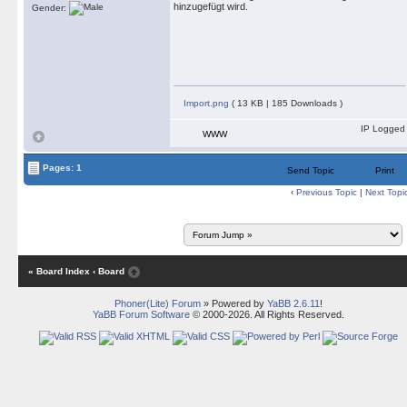
hinzugefügt wird.
Gender:
Import.png
( 13 KB | 185 Downloads )
IP Logged
WWW
Pages: 1
Send Topic
Print
‹
Previous Topic
|
Next Topi
« Board Index
‹ Board
Phoner(Lite) Forum
» Powered by
YaBB 2.6.11
!
YaBB Forum Software
© 2000-2026. All Rights Reserved.