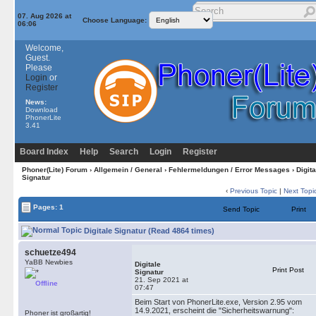
07. Aug 2026 at
Choose Language:
06:06
Welcome,
Guest.
Please
Login
or
Register
News:
Download
PhonerLite
3.41
Board Index
Help
Search
Login
Register
Phoner(Lite) Forum
›
Allgemein / General
›
Fehlermeldungen / Error Messages
› Digita
Signatur
‹
Previous Topic
|
Next Topi
Pages: 1
Send Topic
Print
Digitale Signatur (Read 4864 times)
schuetze494
YaBB Newbies
Digitale
Print Post
Signatur
21. Sep 2021 at
Offline
07:47
Beim Start von PhonerLite.exe, Version 2.95 vom
14.9.2021, erscheint die "Sicherheitswarnung":
Phoner ist großartig!