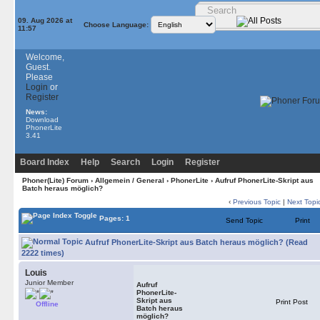
09. Aug 2026 at
Choose Language:
11:57
Welcome,
Guest.
Please
Login
or
Register
News:
Download
PhonerLite
3.41
Board Index
Help
Search
Login
Register
Phoner(Lite) Forum
›
Allgemein / General
›
PhonerLite
› Aufruf PhonerLite-Skript aus
Batch heraus möglich?
‹
Previous Topic
|
Next Topi
Pages: 1
Send Topic
Print
Aufruf PhonerLite-Skript aus Batch heraus möglich? (Read
2222 times)
Louis
Junior Member
Aufruf
PhonerLite-
Skript aus
Print Post
Offline
Batch heraus
möglich?