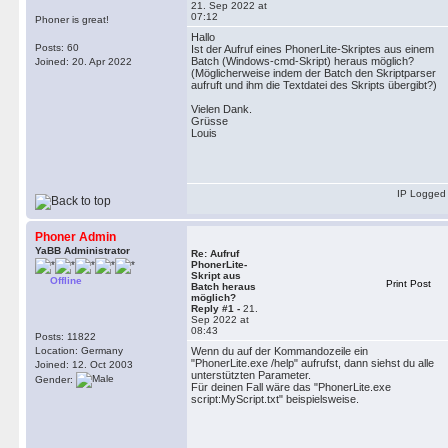
21. Sep 2022 at
07:12
Phoner is great!
Hallo
Posts: 60
Ist der Aufruf eines PhonerLite-Skriptes aus einem
Batch (Windows-cmd-Skript) heraus möglich?
Joined: 20. Apr 2022
(Möglicherweise indem der Batch den Skriptparser
aufruft und ihm die Textdatei des Skripts übergibt?)
Vielen Dank.
Grüsse
Louis
IP Logged
Phoner Admin
YaBB Administrator
Re: Aufruf
PhonerLite-
Skript aus
Offline
Print Post
Batch heraus
möglich?
Reply #1 -
21.
Sep 2022 at
08:43
Posts: 11822
Location: Germany
Wenn du auf der Kommandozeile ein
"PhonerLite.exe /help" aufrufst, dann siehst du alle
Joined: 12. Oct 2003
unterstützten Parameter.
Gender:
Für deinen Fall wäre das "PhonerLite.exe
script:MyScript.txt" beispielsweise.