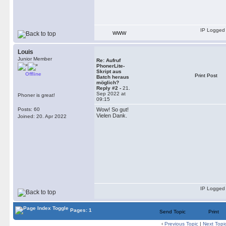
IP Logged
WWW
Louis
Junior Member
Re: Aufruf
PhonerLite-
Skript aus
Offline
Print Post
Batch heraus
möglich?
Reply #2 -
21.
Sep 2022 at
Phoner is great!
09:15
Posts: 60
Wow! So gut!
Vielen Dank.
Joined: 20. Apr 2022
IP Logged
Pages: 1
Send Topic
Print
‹
Previous Topic
|
Next Topi