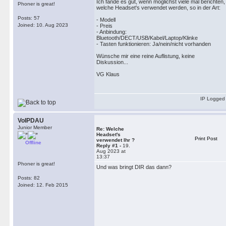
Ich fände es gut, wenn möglichst viele mal berichten,
Phoner is great!
welche Headset's verwendet werden, so in der Art:
Posts: 57
- Modell
Joined: 10. Aug 2023
- Preis
- Anbindung:
Bluetooth/DECT/USB/Kabel/Laptop/Klinke
- Tasten funktionieren: Ja/nein/nicht vorhanden
Wünsche mir eine reine Auflistung, keine
Diskussion...
VG Klaus
IP Logged
VoIPDAU
Junior Member
Re: Welche
Headset's
Print Post
verwendet Ihr ?
Offline
Reply #1 -
19.
Aug 2023 at
13:37
Phoner is great!
Und was bringt DIR das dann?
Posts: 82
Joined: 12. Feb 2015