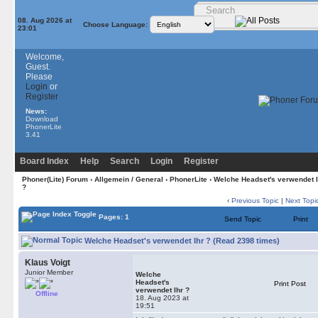
08. Aug 2026 at
Choose Language:
23:01
Welcome,
Guest.
Please
Login
or
Register
News:
Download
PhonerLite
3.41
Board Index
Help
Search
Login
Register
Phoner(Lite) Forum
›
Allgemein / General
›
PhonerLite
› Welche Headset's verwendet I
?
‹
Previous Topic
|
Next Topi
Pages: 1
Send Topic
Print
Welche Headset's verwendet Ihr ? (Read 2398 times)
Klaus Voigt
Junior Member
Welche
Headset's
Print Post
verwendet Ihr ?
Offline
18. Aug 2023 at
19:51