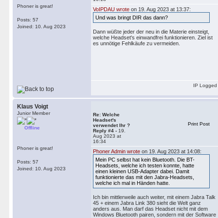
Phoner is great!
VoIPDAU wrote
on 19. Aug 2023 at 13:37:
Und was bringt DIR das dann?
Posts: 57
Joined: 10. Aug 2023
Dann wüßte jeder der neu in die Materie einsteigt,
welche Headset's einwandfrei funktionieren. Ziel ist
es unnötige Fehlkäufe zu vermeiden.
IP Logged
Klaus Voigt
Junior Member
Re: Welche
Headset's
Print Post
verwendet Ihr ?
Offline
Reply #4 -
19.
Aug 2023 at
16:34
Phoner is great!
Phoner Admin wrote
on 19. Aug 2023 at 14:08:
Mein PC selbst hat kein Bluetooth. Die BT-
Posts: 57
Headsets, welche ich testen konnte, hatte
Joined: 10. Aug 2023
einen kleinen USB-Adapter dabei. Damit
funktionierte das mit den Jabra-Headsets,
welche ich mal in Händen hatte.
Ich bin mittlerweile auch weiter, mit einem Jabra Talk
45 + einem Jabra Link 380 sieht die Welt ganz
anders aus. Man darf das Headset nicht mit dem
Windows Bluetooth pairen, sondern mit der Software