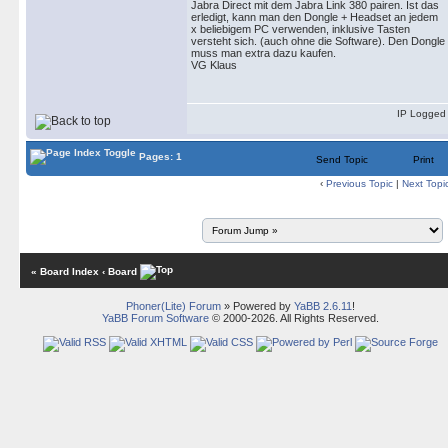
Jabra Direct mit dem Jabra Link 380 pairen. Ist das
erledigt, kann man den Dongle + Headset an jedem
x beliebigem PC verwenden, inklusive Tasten
versteht sich. (auch ohne die Software). Den Dongle
muss man extra dazu kaufen.
VG Klaus
IP Logged
Pages: 1
Send Topic
Print
‹
Previous Topic
|
Next Topi
« Board Index
‹ Board
Phoner(Lite) Forum
» Powered by
YaBB 2.6.11
!
YaBB Forum Software
© 2000-2026. All Rights Reserved.