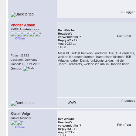
IP Logged
Phoner Admin
YaBB Administrator
Re: Welche
Headset's
Print Post
verwendet Ihr ?
Offline
Reply #2 -
19.
Aug 2023 at
14:08
Mein PC selbst hat kein Bluetooth. Die BT-Headsets,
Posts: 11822
welche ich testen konnte, hatte einen kleinen USB-
Location: Germany
Adapter dabei. Damit funktionierte das mit den
Joined: 12. Oct 2003
Jabra-Headsets, welche ich mal in Händen hatte.
Gender:
IP Logged
WWW
Klaus Voigt
Junior Member
Re: Welche
Headset's
Print Post
verwendet Ihr ?
Offline
Reply #3 -
19.
Aug 2023 at
16:18