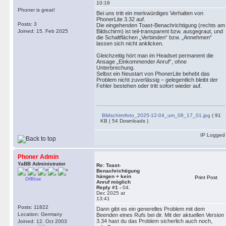
10:16
Phoner is great!
Bei uns tritt ein merkwürdiges Verhalten von
PhonerLite 3.32 auf.
Posts: 3
Die eingehenden Toast-Benachrichtigung (rechts am
Joined: 15. Feb 2025
Bildschirm) ist teil-transparent bzw. ausgegraut, und
die Schaltflächen „Verbinden“ bzw. „Annehmen“
lassen sich nicht anklicken.
Gleichzeitig hört man im Headset permanent die
Ansage „Einkommender Anruf“, ohne
Unterbrechung.
Selbst ein Neustart von PhonerLite behebt das
Problem nicht zuverlässig – gelegentlich bleibt der
Fehler bestehen oder tritt sofort wieder auf.
Bildschirmfoto_2025-12-04_um_08_17_01.jpg
( 91
KB | 54 Downloads )
IP Logged
Phoner Admin
YaBB Administrator
Re: Toast-
Benachrichtigung
hängen + kein
Print Post
Offline
Anruf möglich
Reply #1 -
04.
Dec 2025 at
13:41
Posts: 11822
Dann gibt es ein generelles Problem mit dem
Location: Germany
Beenden eines Rufs bei dir. Mit der aktuellen Version
3.34 hast du das Problem sicherlich auch noch,
Joined: 12. Oct 2003