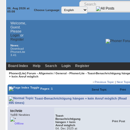
06. Aug 2026 at
Choose Language:
05:08
Welcome,
Guest.
Please
Login
or
Register
News:
Download
PhonerLite
3.41
Board Index
Help
Search
Login
Register
Phoner(Lite) Forum
›
Allgemein / General
›
PhonerLite
› Toast-Benachrichtigung häng
+ kein Anruf möglich
‹
Previous Topic
|
Next Topi
Pages: 1
Send Topic
Print
Toast-Benachrichtigung hängen + kein Anruf möglich (Read
495 times)
technie
YaBB Newbies
Toast-
Benachrichtigung
Print Post
hängen + kein
Offline
Anruf möglich
04. Dec 2025 at