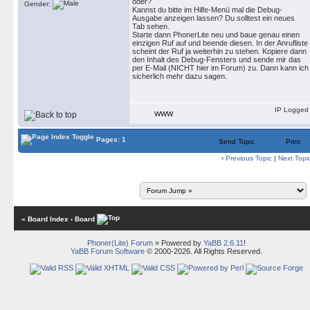
oder?
Gender:
Kannst du bitte im Hilfe-Menü mal die Debug-
Ausgabe anzeigen lassen? Du solltest ein neues
Tab sehen.
Starte dann PhonerLite neu und baue genau einen
einzigen Ruf auf und beende diesen. In der Anrufliste
scheint der Ruf ja weiterhin zu stehen. Kopiere dann
den Inhalt des Debug-Fensters und sende mir das
per E-Mail (NICHT hier im Forum) zu. Dann kann ich
sicherlich mehr dazu sagen.
IP Logged
WWW
Pages: 1
Send Topic
Print
‹
Previous Topic
|
Next Topi
« Board Index
‹ Board
Phoner(Lite) Forum
» Powered by
YaBB 2.6.11
!
YaBB Forum Software
© 2000-2026. All Rights Reserved.