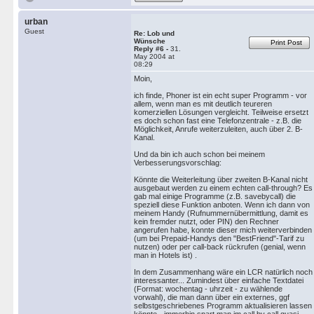
urban
Guest
Re: Lob und
Wünsche
Print Post
Reply #6 -
31.
May 2004 at
08:29
Moin,
ich finde, Phoner ist ein echt super Programm - vor
allem, wenn man es mit deutlich teureren
komerziellen Lösungen vergleicht. Teilweise ersetzt
es doch schon fast eine Telefonzentrale - z.B. die
Möglichkeit, Anrufe weiterzuleiten, auch über 2. B-
Kanal.
Und da bin ich auch schon bei meinem
Verbesserungsvorschlag:
Könnte die Weiterleitung über zweiten B-Kanal nicht
ausgebaut werden zu einem echten call-through? Es
gab mal einige Programme (z.B. savebycall) die
speziell diese Funktion anboten. Wenn ich dann von
meinem Handy (Rufnummernübermittlung, damit es
kein fremder nutzt, oder PIN) den Rechner
angerufen habe, konnte dieser mich weiterverbinden
(um bei Prepaid-Handys den "BestFriend"-Tarif zu
nutzen) oder per call-back rückrufen (genial, wenn
man in Hotels ist) .
In dem Zusammenhang wäre ein LCR natürlich noch
interessanter... Zumindest über einfache Textdatei
(Format: wochentag - uhrzeit - zu wählende
vorwahl), die man dann über ein externes, ggf
selbstgeschriebenes Programm aktualisieren lassen