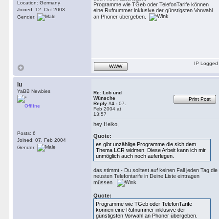
Location: Germany
Programme wie TGeb oder TelefonTarife können
Joined: 12. Oct 2003
eine Rufnummer inklusive der günstigsten Vorwahl
an Phoner übergeben.
Gender:
IP Logged
WWW
lu
YaBB Newbies
Re: Lob und
Wünsche
Print Post
Reply #4 -
07.
Offline
Feb 2004 at
13:57
hey Heiko,
Posts: 6
Quote:
Joined: 07. Feb 2004
es gibt unzählige Programme die sich dem
Gender:
Thema LCR widmen. Diese Arbeit kann ich mir
unmöglich auch noch auferlegen.
das stimmt - Du solltest auf keinen Fall jeden Tag die
neusten Telefontarife in Deine Liste eintragen
müssen.
Quote:
Programme wie TGeb oder TelefonTarife
können eine Rufnummer inklusive der
günstigsten Vorwahl an Phoner übergeben.