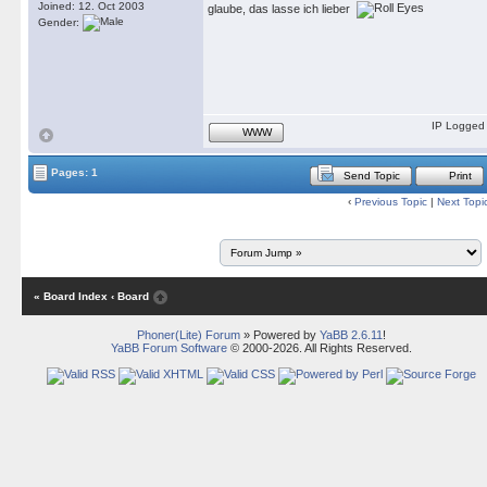
Joined: 12. Oct 2003
glaube, das lasse ich lieber
Gender:
IP Logged
WWW
Pages: 1
Send Topic
Print
‹
Previous Topic
|
Next Topi
« Board Index
‹ Board
Phoner(Lite) Forum
» Powered by
YaBB 2.6.11
!
YaBB Forum Software
© 2000-2026. All Rights Reserved.