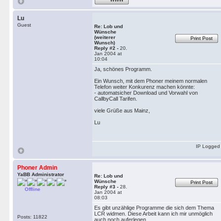
Lu
Guest
Re: Lob und
Wünsche
(weiterer
Print Post
Wunsch)
Reply #2 -
20.
Jan 2004 at
10:04
Ja, schönes Programm.
Ein Wunsch, mit dem Phoner meinem normalen
Telefon weiter Konkurenz machen könnte:
- automatsicher Download und Vorwahl von
CallbyCall Tarifen.
viele Grüße aus Mainz,
Lu
IP Logged
Phoner Admin
YaBB Administrator
Re: Lob und
Wünsche
Print Post
Reply #3 -
28.
Offline
Jan 2004 at
08:03
Es gibt unzählige Programme die sich dem Thema
LCR widmen. Diese Arbeit kann ich mir unmöglich
Posts: 11822
auch noch auferlegen.