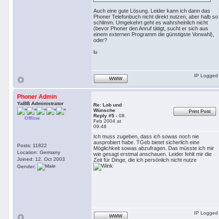
Auch eine gute Lösung. Leider kann ich dann das
Phoner Telefonbuch nicht direkt nutzen, aber halb so
schlimm. Umgekehrt geht es wahrsheinlich nicht
(bevor Phoner den Anruf tätigt, sucht er sich aus
einem externen Programm die günstigste Vorwahl),
oder?
lu
IP Logged
WWW
Phoner Admin
YaBB Administrator
Re: Lob und
Wünsche
Print Post
Reply #5 -
08.
Offline
Feb 2004 at
09:48
Ich muss zugeben, dass ich sowas noch nie
ausprobiert habe. TGeb bietet sicherlich eine
Posts: 11822
Möglichkeit sowas abzufragen. Das müsste ich mir
Location: Germany
wie gesagt erstmal anschauen. Leider fehlt mir die
Joined: 12. Oct 2003
Zeit für Dinge, die ich persönlich nicht nutze
Gender:
IP Logged
WWW