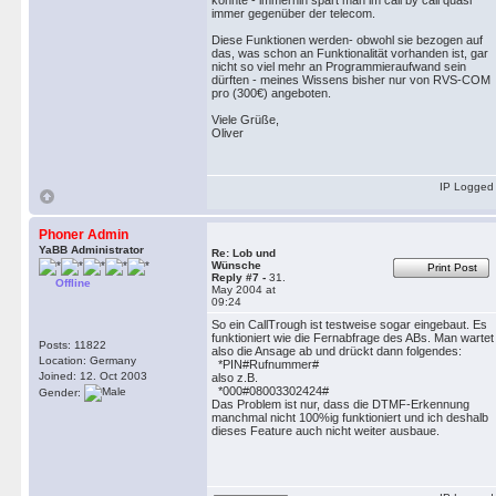
könnte - immerhin spart man im call by call quasi
immer gegenüber der telecom.
Diese Funktionen werden- obwohl sie bezogen auf
das, was schon an Funktionalität vorhanden ist, gar
nicht so viel mehr an Programmieraufwand sein
dürften - meines Wissens bisher nur von RVS-COM
pro (300€) angeboten.
Viele Grüße,
Oliver
IP Logged
Phoner Admin
YaBB Administrator
Re: Lob und
Wünsche
Print Post
Reply #7 -
31.
Offline
May 2004 at
09:24
So ein CallTrough ist testweise sogar eingebaut. Es
funktioniert wie die Fernabfrage des ABs. Man wartet
Posts: 11822
also die Ansage ab und drückt dann folgendes:
Location: Germany
*PIN#Rufnummer#
Joined: 12. Oct 2003
also z.B.
*000#08003302424#
Gender:
Das Problem ist nur, dass die DTMF-Erkennung
manchmal nicht 100%ig funktioniert und ich deshalb
dieses Feature auch nicht weiter ausbaue.