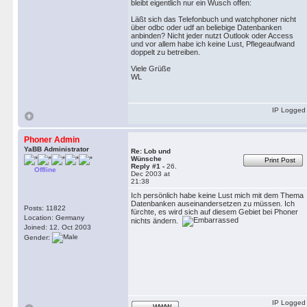
bleibt eigentlich nur ein Wusch offen:
Läßt sich das Telefonbuch und watchphoner nicht
über odbc oder udf an beliebige Datenbanken
anbinden? Nicht jeder nutzt Outlook oder Access
und vor allem habe ich keine Lust, Pflegeaufwand
doppelt zu betreiben.
Viele Grüße
WL
IP Logged
Phoner Admin
YaBB Administrator
Re: Lob und
Wünsche
Print Post
Reply #1 -
26.
Offline
Dec 2003 at
21:38
Ich persönlich habe keine Lust mich mit dem Thema
Datenbanken auseinandersetzen zu müssen. Ich
Posts: 11822
fürchte, es wird sich auf diesem Gebiet bei Phoner
Location: Germany
nichts ändern.
Joined: 12. Oct 2003
Gender:
IP Logged
WWW