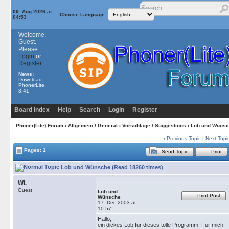
09. Aug 2026 at
Choose Language:
04:53
Welcome,
Guest.
Please
Login
or
Register
News:
Download
PhonerLite
3.41
Board Index
Help
Search
Login
Register
Phoner(Lite) Forum
›
Allgemein / General
›
Vorschläge / Suggestions
› Lob und Wüns
‹
Previous Topic
|
Next Topi
Pages: 1
Send Topic
Print
Lob und Wünsche (Read 18260 times)
WL
Guest
Lob und
Print Post
Wünsche
17. Dec 2003 at
10:57
Hallo,
ein dickes Lob für dieses tolle Programm. Für mich