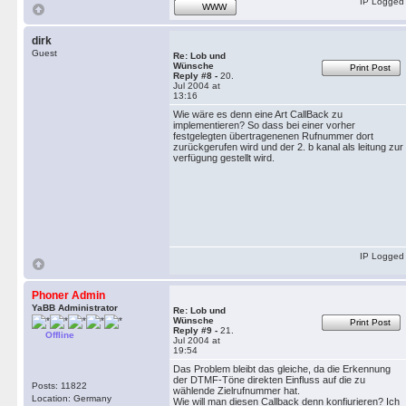
IP Logged
WWW
dirk
Guest
Re: Lob und
Wünsche
Print Post
Reply #8 -
20.
Jul 2004 at
13:16
Wie wäre es denn eine Art CallBack zu
implementieren? So dass bei einer vorher
festgelegten übertragenenen Rufnummer dort
zurückgerufen wird und der 2. b kanal als leitung zur
verfügung gestellt wird.
IP Logged
Phoner Admin
YaBB Administrator
Re: Lob und
Wünsche
Print Post
Reply #9 -
21.
Offline
Jul 2004 at
19:54
Das Problem bleibt das gleiche, da die Erkennung
der DTMF-Töne direkten Einfluss auf die zu
Posts: 11822
wählende Zielrufnummer hat.
Location: Germany
Wie will man diesen Callback denn konfiurieren? Ich