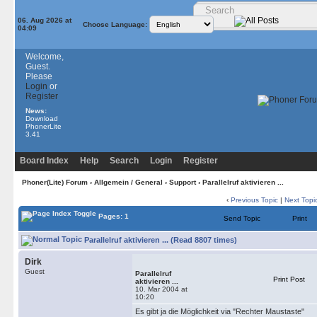
06. Aug 2026 at
Choose Language:
04:09
Welcome,
Guest.
Please
Login
or
Register
News:
Download
PhonerLite
3.41
Board Index
Help
Search
Login
Register
Phoner(Lite) Forum
›
Allgemein / General
›
Support
› Parallelruf aktivieren ...
‹
Previous Topic
|
Next Topi
Pages: 1
Send Topic
Print
Parallelruf aktivieren ... (Read 8807 times)
Dirk
Guest
Parallelruf
Print Post
aktivieren ...
10. Mar 2004 at
10:20
Es gibt ja die Möglichkeit via "Rechter Maustaste"