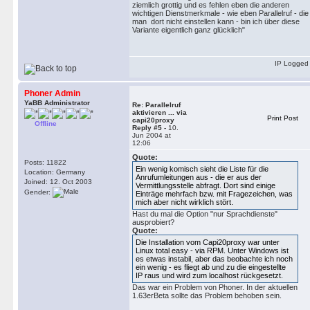
ziemlich grottig und es fehlen eben die anderen
wichtigen Dienstmerkmale - wie eben Parallelruf - die
man dort nicht einstellen kann - bin ich über diese
Variante eigentlich ganz glücklich"
IP Logged
Phoner Admin
YaBB Administrator
Re: Parallelruf
aktivieren ... via
Print Post
capi20proxy
Offline
Reply #5 -
10.
Jun 2004 at
12:06
Quote:
Posts: 11822
Ein wenig komisch sieht die Liste für die
Location: Germany
Anrufumleitungen aus - die er aus der
Joined: 12. Oct 2003
Vermittlungsstelle abfragt. Dort sind einige
Gender:
Einträge mehrfach bzw. mit Fragezeichen, was
mich aber nicht wirklich stört.
Hast du mal die Option "nur Sprachdienste"
ausprobiert?
Quote:
Die Installation vom Capi20proxy war unter
Linux total easy - via RPM. Unter Windows ist
es etwas instabil, aber das beobachte ich noch
ein wenig - es fliegt ab und zu die eingestellte
IP raus und wird zum localhost rückgesetzt.
Das war ein Problem von Phoner. In der aktuellen
1.63erBeta sollte das Problem behoben sein.