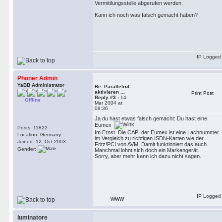
Vermittlungsstelle abgerufen werden.
Kann ich noch was falsch gemacht haben?
IP Logged
Phoner Admin
YaBB Administrator
Re: Parallelruf
aktivieren ...
Print Post
Reply #3 -
14.
Offline
Mar 2004 at
08:36
Ja du hast etwas falsch gemacht: Du hast eine
Eumex
Posts: 11822
Im Ernst. Die CAPI der Eumex ist eine Lachnummer
Location: Germany
im Vergleich zu richtigen ISDN-Karten wie der
Joined: 12. Oct 2003
Fritz!PCI von AVM. Damit funktioniert das auch.
Gender:
Manchmal lohnt sich doch ein Markengerät.
Sorry, aber mehr kann ich dazu nicht sagen.
IP Logged
WWW
luminatore