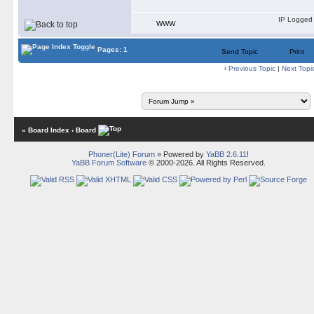
IP Logged
WWW
Pages: 1
Send Topic
Print
‹
Previous Topic
|
Next Topi
« Board Index
‹ Board
Phoner(Lite) Forum
» Powered by
YaBB 2.6.11
!
YaBB Forum Software
© 2000-2026. All Rights Reserved.