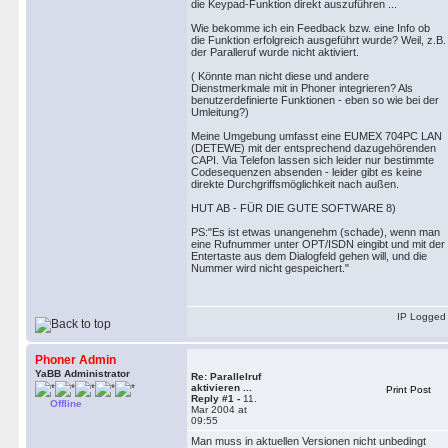
die Keypad-Funktion direkt auszuführen ...
Wie bekomme ich ein Feedback bzw. eine Info ob
die Funktion erfolgreich ausgeführt wurde? Weil, z.B.
der Paralleruf wurde nicht aktiviert.
( Könnte man nicht diese und andere
Dienstmerkmale mit in Phoner integrieren? Als
benutzerdefinierte Funktionen - eben so wie bei der
Umleitung?)
Meine Umgebung umfasst eine EUMEX 704PC LAN
(DETEWE) mit der entsprechend dazugehörenden
CAPI. Via Telefon lassen sich leider nur bestimmte
Codesequenzen absenden - leider gibt es keine
direkte Durchgriffsmöglichkeit nach außen.
HUT AB - FÜR DIE GUTE SOFTWARE 8)
PS:"Es ist etwas unangenehm (schade), wenn man
eine Rufnummer unter OPT/ISDN eingibt und mit der
Entertaste aus dem Dialogfeld gehen will, und die
Nummer wird nicht gespeichert."
IP Logged
Phoner Admin
YaBB Administrator
Re: Parallelruf
aktivieren ...
Print Post
Reply #1 -
11.
Offline
Mar 2004 at
09:55
Man muss in aktuellen Versionen nicht unbedingt