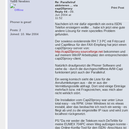
YaBB Newbies
Re: Parallelruf
aktivieren ... via
Print Post
capi20proxy
Offline
Reply #4 -
09.
Jun 2004 at
11:52
Phoner is great!
Nachdem ich mir dafür eigentlich ein extra ISDN
Telefon ersteigern wollte ... habe ich jetzt eine gute
Posts: 2
andere Lösung für mein spezielles Problem
Joined: 10. Mar 2004
gefunden.
Der sowieso existierende RH 7.3 PC mit Fritzcard
und Capi4linux für den FAX-Empfang hat jetzt einen
capi20proxy-server von:
http://capi20proxy.sourceforge.net
bekommen und
auf meinem WinXP Arbeitsplatz den entsprechenden
capi20proxy-client.
Natürlich draufgesetzt die Phoner Software und
siehe da - durch die durchgeschliffene AVM-Capi
funktioniert jetzt auch der Parallelruf.
Ein wenig komisch sieht die Liste für die
Anrufumleitungen aus - die er aus der
Vermittlungsstelle abfragt. Dort sind einige Einträge
mehrfach bzw. mit Fragezeichen, was mich aber
nicht wirklich stört.
Die Installation vom Capi20proxy war unter Linux
total easy - via RPM. Unter Windows ist es etwas
instabil, aber das beobachte ich noch ein wenig - es
fliegt ab und zu die eingestellte IP raus und wird zum
localhost rückgesetzt.
PS:"Da mir weder die Telekom noch DeTeWe für
meine EUMEX 704PC einen Weg aufzeigen konnte -
das Online-Konfig-Tool für den ISDN -Anschluss ist