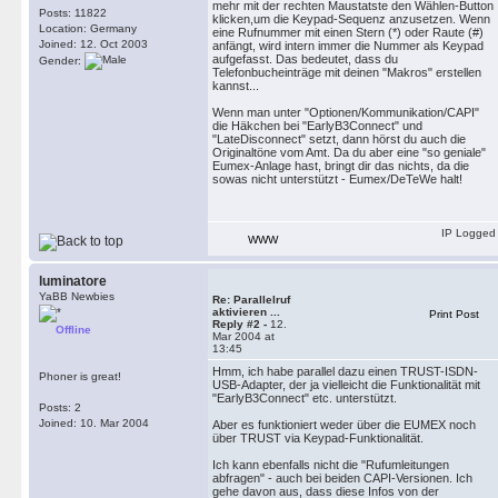
mehr mit der rechten Maustatste den Wählen-Button
Posts: 11822
klicken,um die Keypad-Sequenz anzusetzen. Wenn
Location: Germany
eine Rufnummer mit einen Stern (*) oder Raute (#)
Joined: 12. Oct 2003
anfängt, wird intern immer die Nummer als Keypad
aufgefasst. Das bedeutet, dass du
Gender:
Telefonbucheinträge mit deinen "Makros" erstellen
kannst...
Wenn man unter "Optionen/Kommunikation/CAPI"
die Häkchen bei "EarlyB3Connect" und
"LateDisconnect" setzt, dann hörst du auch die
Originaltöne vom Amt. Da du aber eine "so geniale"
Eumex-Anlage hast, bringt dir das nichts, da die
sowas nicht unterstützt - Eumex/DeTeWe halt!
IP Logged
WWW
luminatore
YaBB Newbies
Re: Parallelruf
aktivieren ...
Print Post
Reply #2 -
12.
Offline
Mar 2004 at
13:45
Hmm, ich habe parallel dazu einen TRUST-ISDN-
Phoner is great!
USB-Adapter, der ja vielleicht die Funktionalität mit
"EarlyB3Connect" etc. unterstützt.
Posts: 2
Joined: 10. Mar 2004
Aber es funktioniert weder über die EUMEX noch
über TRUST via Keypad-Funktionalität.
Ich kann ebenfalls nicht die "Rufumleitungen
abfragen" - auch bei beiden CAPI-Versionen. Ich
gehe davon aus, dass diese Infos von der