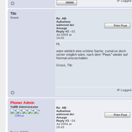
IP Logged
WWW
Tilo
Guest
Re: AB-
Aufnahme
während der
Print Post
Ansage
Reply #2 -
02.
Jul 2004 at
14:02
Hi,
wäre wirklich eine schöne Sache, zumal es doch
sicher möglich wäre, nach dem "Pieps" wieder auf
Normal umzuschalten.
Gruss, Tilo
IP Logged
Phoner Admin
YaBB Administrator
Re: AB-
Aufnahme
während der
Print Post
Offline
Ansage
Reply #3 -
04.
Jul 2004 at
18:43