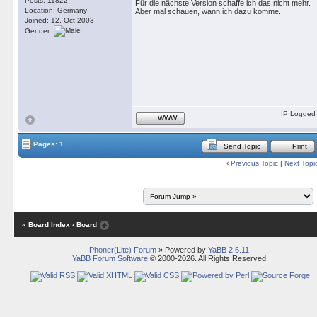
Posts: 11822
Für die nächste Version schaffe ich das nicht mehr.
Location: Germany
Aber mal schauen, wann ich dazu komme.
Joined: 12. Oct 2003
Gender:
IP Logged
WWW
Pages: 1
Send Topic
Print
‹
Previous Topic
|
Next Topi
« Board Index
‹ Board
Phoner(Lite) Forum
» Powered by
YaBB 2.6.11
!
YaBB Forum Software
© 2000-2026. All Rights Reserved.