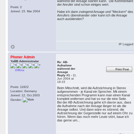
während der Ansage starten kann. Die Kommentare
der Anrufer sind schon einiges wert.
Posts: 2
Joined: 15. Mar 2004
Habe ich dann zwingend Ansage und "Meckern" des
Anrufers übereinander oder kann ich die Ansage
auch ausblenden?
IP Logged
Phoner Admin
YaBB Administrator
Re: AB-
Aufnahme
während der
Print Post
Offline
Ansage
Reply #1 -
11.
Jun 2004 at
19:15
Posts: 11822
Beim Mitschnitt, wird die Aufzeichnung in Stereo
Location: Germany
aufgenommen - je Kanal ein Sprecher. Mit einem
entsprechenden Programm kann man einen Kanal
Joined: 12. Oct 2003
komplett entfernen und hat so nur die eine Seite.
Gender:
Bei der AB-Aufzeichnung gehe ich davon aus, dass
die Aufnahme nach der Ansage länger ist als die
Ansage selbst. Und dann wäre es störend, die
Aufzeichnung der Gegenstelle nur auf einem Ohr zu
hören. Wenn das noch mehr Leute stört, baue ich
das gerne um...