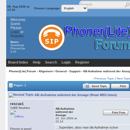
08. Aug 2026 at
Choose Language:
13:18
Welcome,
Guest.
Please
Login
or
Register
News:
Download
PhonerLite
3.41
Board Index
Help
Search
Login
Register
Phoner(Lite) Forum
›
Allgemein / General
›
Support
› AB-Aufnahme während der Ansa
‹
Previous Topic
|
Next Topi
Pages: 1
Send Topic
Print
AB-Aufnahme während der Ansage (Read 4853 times)
rescue1
YaBB Newbies
AB-Aufnahme
während der
Print Post
Ansage
Offline
10. Jun 2004 at
22:14
... Superidee, dass man die Aufnahme schon
Phoner is great!