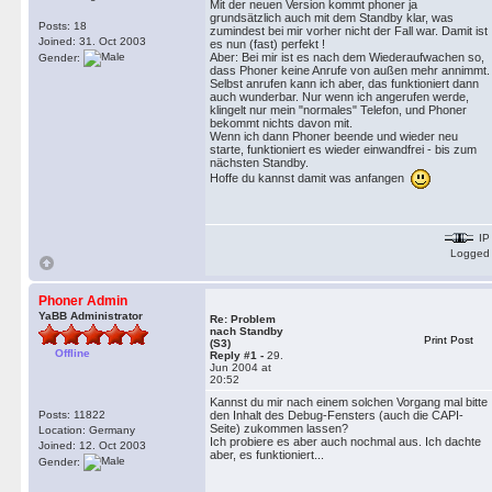
Mit der neuen Version kommt phoner ja
grundsätzlich auch mit dem Standby klar, was
Posts: 18
zumindest bei mir vorher nicht der Fall war. Damit ist
Joined: 31. Oct 2003
es nun (fast) perfekt !
Aber: Bei mir ist es nach dem Wiederaufwachen so,
Gender:
dass Phoner keine Anrufe von außen mehr annimmt.
Selbst anrufen kann ich aber, das funktioniert dann
auch wunderbar. Nur wenn ich angerufen werde,
klingelt nur mein "normales" Telefon, und Phoner
bekommt nichts davon mit.
Wenn ich dann Phoner beende und wieder neu
starte, funktioniert es wieder einwandfrei - bis zum
nächsten Standby.
Hoffe du kannst damit was anfangen
IP
Logged
Phoner Admin
YaBB Administrator
Re: Problem
nach Standby
Print Post
(S3)
Offline
Reply #1 -
29.
Jun 2004 at
20:52
Kannst du mir nach einem solchen Vorgang mal bitte
Posts: 11822
den Inhalt des Debug-Fensters (auch die CAPI-
Seite) zukommen lassen?
Location: Germany
Ich probiere es aber auch nochmal aus. Ich dachte
Joined: 12. Oct 2003
aber, es funktioniert...
Gender: