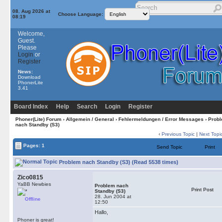
08. Aug 2026 at
Choose Language:
08:19
Welcome,
Guest.
Please
Login
or
Register
News:
Download
PhonerLite
3.41
Board Index
Help
Search
Login
Register
Phoner(Lite) Forum
›
Allgemein / General
›
Fehlermeldungen / Error Messages
› Prob
nach Standby (S3)
‹
Previous Topic
|
Next Topi
Pages: 1
Send Topic
Print
Problem nach Standby (S3) (Read 5538 times)
Zico0815
YaBB Newbies
Problem nach
Print Post
Standby (S3)
28. Jun 2004 at
Offline
12:50
Hallo,
Phoner is great!