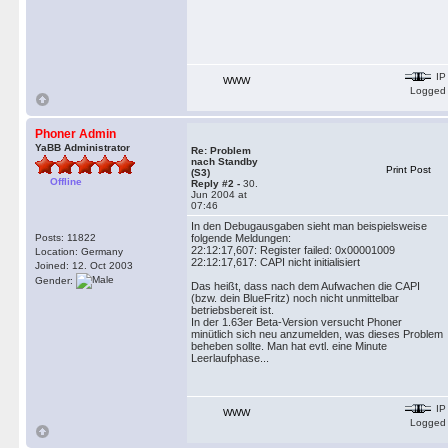
IP
WWW
Logged
Phoner Admin
YaBB Administrator
Re: Problem
nach Standby
Print Post
(S3)
Offline
Reply #2 -
30.
Jun 2004 at
07:46
In den Debugausgaben sieht man beispielsweise
Posts: 11822
folgende Meldungen:
22:12:17,607: Register failed: 0x00001009
Location: Germany
22:12:17,617: CAPI nicht initialisiert
Joined: 12. Oct 2003
Gender:
Das heißt, dass nach dem Aufwachen die CAPI
(bzw. dein BlueFritz) noch nicht unmittelbar
betriebsbereit ist.
In der 1.63er Beta-Version versucht Phoner
minütlich sich neu anzumelden, was dieses Problem
beheben sollte. Man hat evtl. eine Minute
Leerlaufphase...
IP
WWW
Logged