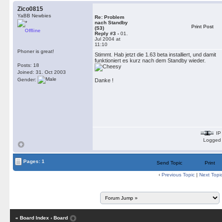
Zico0815
YaBB Newbies
Re: Problem
nach Standby
Print Post
(S3)
Offline
Reply #3 -
01.
Jul 2004 at
11:10
Phoner is great!
Stimmt. Hab jetzt die 1.63 beta installiert, und damit
funktioniert es kurz nach dem Standby wieder.
Posts: 18
Joined: 31. Oct 2003
Gender:
Danke !
IP
Logged
Pages: 1
Send Topic
Print
‹
Previous Topic
|
Next Topi
« Board Index
‹ Board