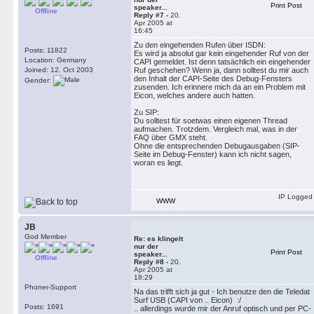
Print Post
speaker...
Offline
Reply #7 -
20.
Apr 2005 at
16:45
Zu den eingehenden Rufen über ISDN:
Posts: 11822
Es wird ja absolut gar kein eingehender Ruf von der
Location: Germany
CAPI gemeldet. Ist denn tatsächlich ein eingehender
Joined: 12. Oct 2003
Ruf geschehen? Wenn ja, dann solltest du mir auch
den Inhalt der CAPI-Seite des Debug-Fensters
Gender:
zusenden. Ich erinnere mich da an ein Problem mit
Eicon, welches andere auch hatten.
Zu SIP:
Du solltest für soetwas einen eigenen Thread
aufmachen. Trotzdem. Vergleich mal, was in der
FAQ über GMX steht.
Ohne die entsprechenden Debugausgaben (SIP-
Seite im Debug-Fenster) kann ich nicht sagen,
woran es liegt.
IP Logged
WWW
JB
God Member
Re: es klingelt
nur der
Print Post
speaker...
Offline
Reply #8 -
20.
Apr 2005 at
18:29
Phoner-Support
Na das trifft sich ja gut - Ich benutze den die Teledat
Surf USB (CAPI von .. Eicon) :/
Posts: 1691
.. allerdings wurde mir der Anruf optisch und per PC-