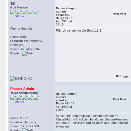
JB
God Member
Re: es klingelt
nur der
Print Post
speaker...
Offline
Reply #1 -
16.
Apr 2005 at
23:10
Phoner-Support
PS: Ich verwende die Beta 1.7.1
Posts: 1691
Location: bei Bremen &
Göttingen
Joined: 27. May 2004
Gender:
IP Logged
Phoner Admin
YaBB Administrator
Re: es klingelt
nur der
Print Post
speaker...
Offline
Reply #2 -
18.
Apr 2005 at
11:06
Schick mir doch mal nach einem solchen Es-
Posts: 11822
Klingelt-Nicht-Anruf den Inhalt des Debug-Fensters
Location: Germany
per Mail zu. Vielleicht fällt dir darin aber auch selber
Joined: 12. Oct 2003
etwas auf.
Gender: