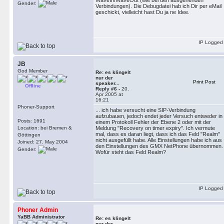
WaveIn/WaveOut (wie bei den ausgehenden
Gender:
Verbindungen). Die Debugdatei hab ich Dir per eMail
geschickt, vielleicht hast Du ja ne Idee.
IP Logged
JB
God Member
Re: es klingelt
nur der
Print Post
speaker...
Offline
Reply #6 -
20.
Apr 2005 at
16:21
Phoner-Support
... ich habe versucht eine SIP-Verbindung
aufzubauen, jedoch endet jeder Versuch entweder in
Posts: 1691
einem Protokoll Fehler der Ebene 2 oder mit der
Location: bei Bremen &
Meldung "Recovery on timer expiry". Ich vermute
mal, dass es daran liegt, dass ich das Feld "Realm"
Göttingen
nicht ausgefüllt habe. Alle Einstellungen habe ich aus
Joined: 27. May 2004
den Einstellungen des GMX NetPhone übernommen.
Gender:
Wofür steht das Feld Realm?
IP Logged
Phoner Admin
YaBB Administrator
Re: es klingelt
nur der