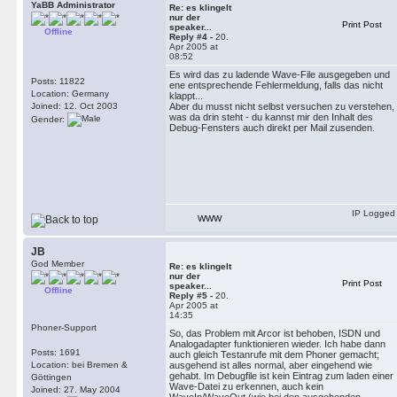
YaBB Administrator
Re: es klingelt
nur der
Print Post
speaker...
Offline
Reply #4 -
20.
Apr 2005 at
08:52
Es wird das zu ladende Wave-File ausgegeben und
Posts: 11822
ene entsprechende Fehlermeldung, falls das nicht
Location: Germany
klappt...
Joined: 12. Oct 2003
Aber du musst nicht selbst versuchen zu verstehen,
was da drin steht - du kannst mir den Inhalt des
Gender:
Debug-Fensters auch direkt per Mail zusenden.
IP Logged
WWW
JB
God Member
Re: es klingelt
nur der
Print Post
speaker...
Offline
Reply #5 -
20.
Apr 2005 at
14:35
Phoner-Support
So, das Problem mit Arcor ist behoben, ISDN und
Analogadapter funktionieren wieder. Ich habe dann
Posts: 1691
auch gleich Testanrufe mit dem Phoner gemacht;
Location: bei Bremen &
ausgehend ist alles normal, aber eingehend wie
gehabt. Im Debugfile ist kein Eintrag zum laden einer
Göttingen
Wave-Datei zu erkennen, auch kein
Joined: 27. May 2004