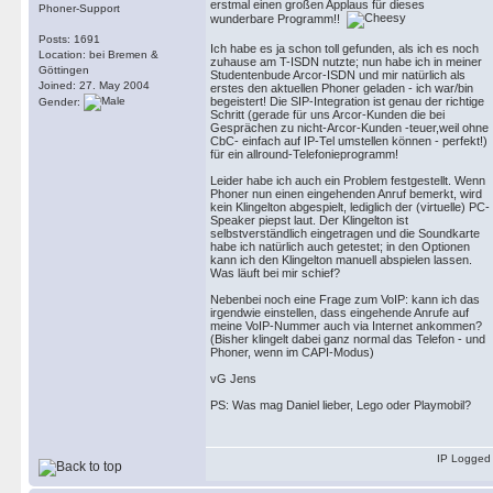
erstmal einen großen Applaus für dieses
Phoner-Support
wunderbare Programm!!
Posts: 1691
Ich habe es ja schon toll gefunden, als ich es noch
Location: bei Bremen &
zuhause am T-ISDN nutzte; nun habe ich in meiner
Göttingen
Studentenbude Arcor-ISDN und mir natürlich als
Joined: 27. May 2004
erstes den aktuellen Phoner geladen - ich war/bin
begeistert! Die SIP-Integration ist genau der richtige
Gender:
Schritt (gerade für uns Arcor-Kunden die bei
Gesprächen zu nicht-Arcor-Kunden -teuer,weil ohne
CbC- einfach auf IP-Tel umstellen können - perfekt!)
für ein allround-Telefonieprogramm!
Leider habe ich auch ein Problem festgestellt. Wenn
Phoner nun einen eingehenden Anruf bemerkt, wird
kein Klingelton abgespielt, lediglich der (virtuelle) PC-
Speaker piepst laut. Der Klingelton ist
selbstverständlich eingetragen und die Soundkarte
habe ich natürlich auch getestet; in den Optionen
kann ich den Klingelton manuell abspielen lassen.
Was läuft bei mir schief?
Nebenbei noch eine Frage zum VoIP: kann ich das
irgendwie einstellen, dass eingehende Anrufe auf
meine VoIP-Nummer auch via Internet ankommen?
(Bisher klingelt dabei ganz normal das Telefon - und
Phoner, wenn im CAPI-Modus)
vG Jens
PS: Was mag Daniel lieber, Lego oder Playmobil?
IP Logged