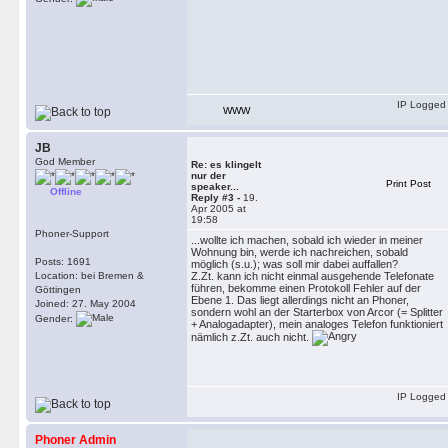
IP Logged
WWW
JB
God Member
Re: es klingelt
nur der
Print Post
speaker...
Offline
Reply #3 -
19.
Apr 2005 at
19:58
Phoner-Support
...wollte ich machen, sobald ich wieder in meiner
Wohnung bin, werde ich nachreichen, sobald
Posts: 1691
möglich (s.u.); was soll mir dabei auffallen?
Location: bei Bremen &
Z.Zt. kann ich nicht einmal ausgehende Telefonate
führen, bekomme einen Protokoll Fehler auf der
Göttingen
Ebene 1. Das liegt allerdings nicht an Phoner,
Joined: 27. May 2004
sondern wohl an der Starterbox von Arcor (= Splitter
Gender:
+ Analogadapter), mein analoges Telefon funktioniert
nämlich z.Zt. auch nicht.
IP Logged
Phoner Admin