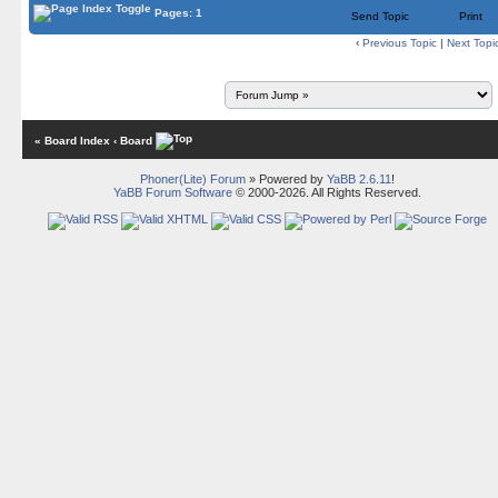
Pages: 1
Send Topic
Print
‹
Previous Topic
|
Next Topi
« Board Index
‹ Board
Phoner(Lite) Forum
» Powered by
YaBB 2.6.11
!
YaBB Forum Software
© 2000-2026. All Rights Reserved.