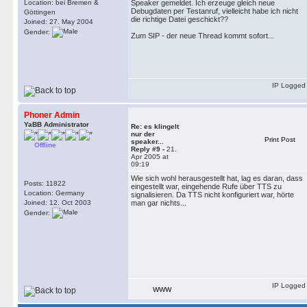
Location: bei Bremen &
Speaker gemeldet. Ich erzeuge gleich neue
Debugdaten per Testanruf, vielleicht habe ich nicht
Göttingen
die richtige Datei geschickt??
Joined: 27. May 2004
Gender:
Zum SIP - der neue Thread kommt sofort...
IP Logged
Phoner Admin
YaBB Administrator
Re: es klingelt
nur der
Print Post
speaker...
Offline
Reply #9 -
21.
Apr 2005 at
09:19
Wie sich wohl herausgestellt hat, lag es daran, dass
Posts: 11822
eingestellt war, eingehende Rufe über TTS zu
Location: Germany
signalisieren. Da TTS nicht konfiguriert war, hörte
Joined: 12. Oct 2003
man gar nichts...
Gender:
IP Logged
WWW