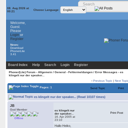
08. Aug 2026 at
Choose Language:
00:21
Welcome,
Guest.
Please
Login
or
Register
News:
Download
PhonerLite
3.41
Board Index
Help
Search
Login
Register
Phoner(Lite) Forum
›
Allgemein / General
›
Fehlermeldungen / Error Messages
› es
klingelt nur der speaker...
‹
Previous Topic
|
Next Topi
Pages: 1
Send Topic
Print
es klingelt nur der speaker... (Read 10107 times)
JB
God Member
es klingelt nur
Print Post
der speaker...
16. Apr 2005 at
Offline
23:10
Hallo Heiko,