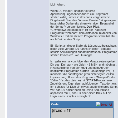
Moin Albert,
Wenn Du mit der Funktion "externe
Applikation|Eingehender Anruf" ein Programm
starten willst, und es in das dafür vorgesehene
Eingabefeld über das "Auswahlfenster" eingetragen
hast, siehst Du bereits einen wichtigen Bestandteil
der Script-Programmierung:
Den Pfad
.
"C:\Windows\notepad.exe" ist der Pfad zum
Programm "Notepad", dem einfachen Texteditor von
Windows. Und mit diesem Programm schreibst Du
auch Dein erstes Script.
Ein Script an dieser Stelle als Lösung zu betrachten,
bietet viele Vorteile: Du kannst in einer Textdatei
soviele Anweisungen zusammenfassen, Programme
starten lassen etc. wie Du magst.
Ich gehe einmal von folgenden Voraussetzunge bei
Dir aus: Du hast - wie üblich - 3 MSN, und möchtest
in Abhängigkeit von der MSN und dem Anrufer
bestimmte Programme starten. Ich schlage vor, Du
markierst die nachfolgend grau hinterlegten Zeilen,
kopierst sie, öffnest das Programm "Notepad" oder
"Editor" (ist das gleiche) mit START-Programme-
Zubehör, und fügst den nachfolgenden Text dort ein.
Ich schlage für Dich ein etwas ausführlicheres Script
vor, das Du selber noch an Deine Bedürfnisse
anpassen mußt, das Dir aber einen Blick auf die
Logik eines Scriptes ermöglicht:
Code
@ECHO off
