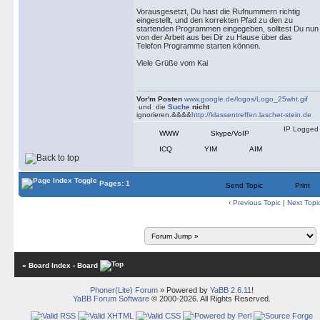
Vorausgesetzt, Du hast die Rufnummern richtig
eingestellt, und den korrekten Pfad zu den zu
startenden Programmen eingegeben, solltest Du nun
von der Arbeit aus bei Dir zu Hause über das
Telefon Programme starten können.
Viele Grüße vom Kai
Vor'm Posten
www.google.de/logos/Logo_25wht.gif
und die
Suche
nicht
ignorieren.&&&&
http://klassentreffen.laschet-stein.de
IP Logged
WWW
Skype/VoIP
ICQ
YIM
AIM
Pages: 1
Send Topic
Print
‹
Previous Topic
|
Next Topi
« Board Index
‹ Board
Phoner(Lite) Forum
» Powered by
YaBB 2.6.11
!
YaBB Forum Software
© 2000-2026. All Rights Reserved.