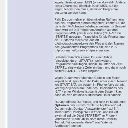
jeweils Deine eigenen MSN (ohne Vorwahl). Ändere
diese Ziffern bitte ebenfalls in die MSN, auf der
angerufen werden muss, damit ein Programm
gestartet werden kann.
Falls Du von mehreren übermittelten Rufnummern
aus ein Programm starten möchtest, kannst Du die
Liste der IF-Abfragen beliebig erweitern. Im Beispiel
oben wird bei drei möglichen Anrufern auf drei
möglichen MSN jeweils eine Aktion (:START1 bis
:START3) gestartet. Trage bitte für die Programme,
die Du starten möchtest, anstatt
c:\windows\notepad.exe den Pfad und den Namen
des gewünschten Programmes ein, also z. B.
c:\programme\ftp-server\ftp-server.exe.
Selbstverständlich kannst Du einer Aktion
(eingeleitet durch :STARTx) noch weitere
Programme hinzufügen, indem Du unter der Zeile
START... eine weitere Zeile einfügst, und dann noch
weitere START...-Zeilen eingibst.
Wenn Du den vorstehenden Code in den Editor
kopiert hast, speichere die Datei unter einem Namen
wie START.BAT, am besten im Phoner-Verzeichnis.
Wichtig ist jedoch am Ende des Dateinamens das
.BAT - unter Windows ist damit dem System klar,
dass es sich um eine ausführbare Datei handelt.
Danach öffnest Du Phoner, und rufst im Menü unter
Optionen
das Fenster "externe Applikation" auf.
Danach rufst Du das "Auswahlfenster" auf [...],
stellst unter Dateityp "All Files" ein, und klickst
zweimal auf die Datei START.BAT im Phoner-
Verzeichnis. Nach OK müsste diese Datei im
Textfeld "eingehender Anruf" von "externe
Applikation" stehen.