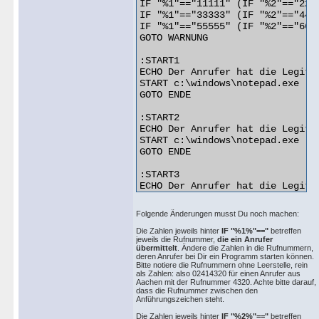
IF "%1"=="11111" (IF "%2"=="222
IF "%1"=="33333" (IF "%2"=="444
IF "%1"=="55555" (IF "%2"=="666
GOTO WARNUNG

:START1

ECHO Der Anrufer hat die Legitim
START c:\windows\notepad.exe

GOTO ENDE

:START2

ECHO Der Anrufer hat die Legitim
START c:\windows\notepad.exe

GOTO ENDE

:START3

ECHO Der Anrufer hat die Legitim
START c:\windows\notepad.exe

GOTO ENDE

Folgende Änderungen musst Du noch machen:
:WARNUNG

Die Zahlen jeweils hinter
IF "%1%"=="
betreffen
jeweils die Rufnummer,
die ein Anrufer
ECHO Der Anrufer hatte keine Le
übermittelt
. Ändere die Zahlen in die Rufnummern,
GOTO ENDE

deren Anrufer bei Dir ein Programm starten können.
Bitte notiere die Rufnummern ohne Leerstelle, rein
als Zahlen: also 02414320 für einen Anrufer aus
:ENDE

Aachen mit der Rufnummer 4320. Achte bitte darauf,
ECHO Legitimationspruefung erfol
dass die Rufnummer zwischen den
Anführungszeichen steht.
Die Zahlen jeweils hinter
IF "%2%"=="
betreffen