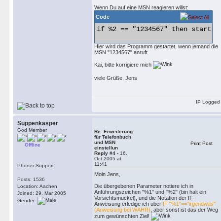
Wenn Du auf eine MSN reagieren willst:
Code
if %2 == "1234567" then start /w
Hier wird das Programm gestartet, wenn jemand die
MSN "1234567" anruft.
Kai, bitte korrigiere mich
viele Grüße, Jens
IP Logged
Suppenkasper
God Member
Re: Erweiterung
für Telefonbuch
und MSN
Print Post
Offline
einstellun
Reply #4 -
16.
Oct 2005 at
11:41
Phoner-Support
Moin Jens,
Posts: 1536
Die übergebenen Parameter notiere ich in
Location: Aachen
Anführungszeichen "%1" und "%2" (bin halt ein
Joined: 29. Mar 2005
Vorsichtsmuckel), und die Notation der IF-
Gender:
Anweisung erledige ich über
IF "%1"=="irgendwas"
(Anweisung bei WAHR)
, aber sonst ist das der Weg
zum gewünschten Ziel!