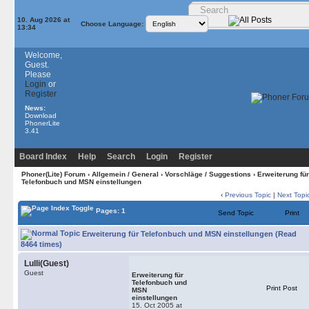
10. Aug 2026 at
Choose Language:
13:34
Welcome,
Guest.
Please
Login
or
Register
News:
Download
PhonerLite
3.41
Board Index
Help
Search
Login
Register
Phoner(Lite) Forum
›
Allgemein / General
›
Vorschläge / Suggestions
› Erweiterung für
Telefonbuch und MSN einstellungen
‹
Previous Topic
|
Next Topi
Pages: 1
Send Topic
Print
Erweiterung für Telefonbuch und MSN einstellungen (Read
8464 times)
Lulli(Guest)
Guest
Erweiterung für
Telefonbuch und
Print Post
MSN
einstellungen
15. Oct 2005 at