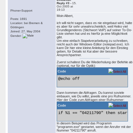
Reply #3 -
15.
Oct 2005 at
19:13
Phoner-Support
Moin Albert,
Posts: 1691
ich will nicht sagen, dass es nie eingebaut wird, halte
Location: bei Bremen &
es aber für sehr unwahrscheinlich, weil Heiko viel
Göttingen
Grundlegenderes (Stichwort VoIP) auf seiner To-Do-
Joined: 27. May 2004
Liste stehen hat und es hierfür ja eine Möglichkeit
Gender:
gibt.
Um eine einfach Stapelverarbeitung zu schreiben,
reicht auch der Windows-Editor (notepad.exe). Ich
kann Dir hier eine kleine Anleitung für den Einstieg
geben, für Details ist Kai aber der bessere
Ansprechpartner.
Zuerst schaltest Du die Wiederholung der Befehle ab
(optional, nur für die Optik):
Code
@echo off 

Dann kommen die Abfragen. Du kannst soviele
einbauen, wie Du willst, jeweils eine pro Rufnummer.
Hier der Code zum Abfragen einer Rufnummer:
Code
if %1 == "04211790" then start /
In diesem Beispiel wird das Programm
"programm.exe" gestartet, wenn der Anrufer mit der
Nummer "04211790" anruft.