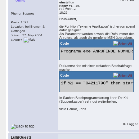
Offline
einstellun
Reply #1 -
15.
Oct 2005 at
18:26
Phoner-Support
Hallo Albert,
Posts: 1691
die Funktion "externe Applikation" ist hervorragend
Location: bei Bremen &
dafür geeignet.
Göttingen
Als Parameter werden sowohl die Rufnummer des
Joined: 27. May 2004
Anrufers, als auch die gerufene MSN übergeben:
Gender:
Code
Programm.exe ANRUFENDE_NUMMER AN
Du kannst das mit einer einfachen Batchabfrage
machen:
Code
if %1 == "04211790" then start /
In Sachen Batchprogrammierung kann Dir Kai
(Suppenkasper) sehr gut weiterhelfen.
viele Grüße, Jens
IP Logged
Lulli(Guest)