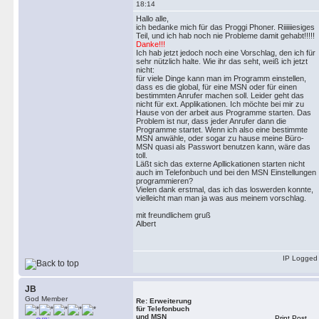
18:14
Hallo alle,
ich bedanke mich für das Proggi Phoner. Riiiiiiesiges
Teil, und ich hab noch nie Probleme damit gehabt!!!!!
Danke!!!
Ich hab jetzt jedoch noch eine Vorschlag, den ich für
sehr nützlich halte. Wie ihr das seht, weiß ich jetzt
nicht:
für viele Dinge kann man im Programm einstellen,
dass es die global, für eine MSN oder für einen
bestimmten Anrufer machen soll. Leider geht das
nicht für ext. Applikationen. Ich möchte bei mir zu
Hause von der arbeit aus Programme starten. Das
Problem ist nur, dass jeder Anrufer dann die
Programme startet. Wenn ich also eine bestimmte
MSN anwähle, oder sogar zu hause meine Büro-
MSN quasi als Passwort benutzen kann, wäre das
toll.
Läßt sich das externe Apllickationen starten nicht
auch im Telefonbuch und bei den MSN Einstellungen
programmieren?
Vielen dank erstmal, das ich das loswerden konnte,
vielleicht man man ja was aus meinem vorschlag.
mit freundlichem gruß
Albert
IP Logged
JB
God Member
Re: Erweiterung
für Telefonbuch
und MSN
Print Post