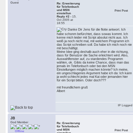
Guest
Re: Erweiterung
für Telefonbuch
und MSN
Print Post
einstellun
Reply #2 -
15.
Oct 2005 at
18:55
Danke Dir Jens für die flotte antwort. Ich
habe schonm befürchtet, dass sowas kommt. Ich
kenne mich leider mit Script absolut nicht aus. Ich
weiß ja noch nicht mal, mit welchem Programm ich
das Script schreiben soll. Da habe ich mich noch nie
mit beschäftigt.
Meine Idee ging deshalb auch eher in die richtung,
dass für Benutzer die Sache erleichtert wird. Also,
Auswahlfenster auf, zu stardendes Programm
wählen, ok. Gibts da keine Chance, dass man das
jemals im Telefonbuch oder bei den MSN
Einstellungen möglich machen könnte? Ich meine,
ein ungeschlagenes Argument habe ich da: Ich kann
ja wohl schlecht jedes mal Kai oder jemanden hier
für ein Script bitten. Oder doch???
mit freundlichem gruß
Albert
IP Logged
JB
God Member
Re: Erweiterung
für Telefonbuch
und MSN
Print Post
Offline
einstellun