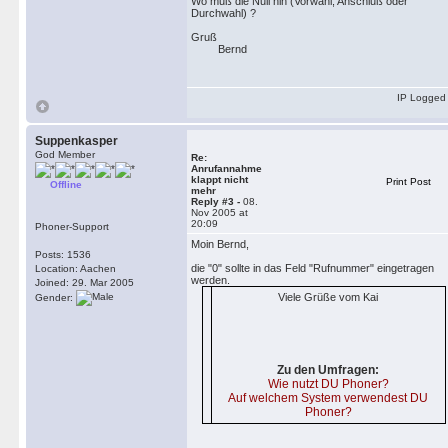
Wo muß die Null hin (Vorwahl, Anschluß oder
Durchwahl) ?
Gruß
Bernd
IP Logged
Suppenkasper
God Member
Re:
Anrufannahme
klappt nicht
Print Post
Offline
mehr
Reply #3 -
08.
Nov 2005 at
20:09
Phoner-Support
Moin Bernd,
Posts: 1536
die "0" sollte in das Feld "Rufnummer" eingetragen
Location: Aachen
werden.
Joined: 29. Mar 2005
Viele Grüße vom Kai
Gender:
Zu den Umfragen:
Wie nutzt DU Phoner?
Auf welchem System verwendest DU
Phoner?