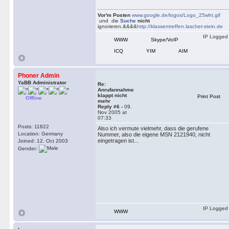
Vor'm Posten
www.google.de/logos/Logo_25wht.gif
und die
Suche
nicht
ignorieren.&&&&
http://klassentreffen.laschet-stein.de
IP Logged
WWW
Skype/VoIP
ICQ
YIM
AIM
Phoner Admin
YaBB Administrator
Re:
Anrufannahme
klappt nicht
Print Post
Offline
mehr
Reply #6 -
09.
Nov 2005 at
07:33
Posts: 11822
Also ich vermute vielmehr, dass die gerufene
Location: Germany
Nummer, also die eigene MSN 2121940, nicht
eingetragen ist...
Joined: 12. Oct 2003
Gender:
IP Logged
WWW