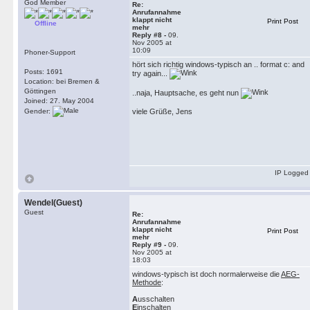
God Member
Re:
Anrufannahme
klappt nicht
Print Post
Offline
mehr
Reply #8 -
09.
Nov 2005 at
10:09
Phoner-Support
hört sich richtig windows-typisch an .. format c: and
Posts: 1691
try again...
Location: bei Bremen &
Göttingen
..naja, Hauptsache, es geht nun
Joined: 27. May 2004
Gender:
viele Grüße, Jens
IP Logged
Wendel(Guest)
Guest
Re:
Anrufannahme
klappt nicht
Print Post
mehr
Reply #9 -
09.
Nov 2005 at
18:03
windows-typisch ist doch normalerweise die
AEG-
Methode
:
A
usschalten
E
inschalten