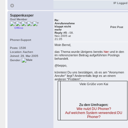
IP Logged
Suppenkasper
God Member
Re:
Anrufannahme
klappt nicht
Print Post
Offline
mehr
Reply #5 -
08.
Nov 2005 at
21:35
Phoner-Support
Moin Bernd,
Posts: 1536
das Thema wurde übrigens bereits
hier
und in den
Location: Aachen
im referenzierten Beitrag aufgeführten Postings
Joined: 29. Mar 2005
behandelt.
Gender:
@beppo,
könntest Du uns bestätigen, ob es am "Anonymen
Anrufer" liegt? Anderenfalls liegt es an einem
anderen "Problem"...
Viele Grüße vom Kai
Zu den Umfragen:
Wie nutzt DU Phoner?
Auf welchem System verwendest DU
Phoner?