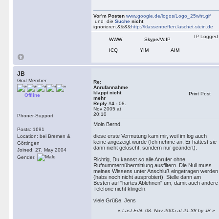
Vor'm Posten
www.google.de/logos/Logo_25wht.gif
und die
Suche
nicht
ignorieren.&&&&
http://klassentreffen.laschet-stein.de
IP Logged
WWW
Skype/VoIP
ICQ
YIM
AIM
JB
God Member
Re:
Anrufannahme
klappt nicht
Print Post
Offline
mehr
Reply #4 -
08.
Nov 2005 at
20:10
Phoner-Support
Moin Bernd,
Posts: 1691
diese erste Vermutung kam mir, weil im log auch
Location: bei Bremen &
keine angezeigt wurde (Ich nehme an, Er hättest sie
Göttingen
dann nicht gelöscht, sondern nur geändert).
Joined: 27. May 2004
Gender:
Richtig, Du kannst so alle Anrufer ohne
Rufnummernübermittlung ausfiltern. Die Null muss
meines Wissens unter Anschluß eingetragen werden
(habs noch nicht ausprobiert). Stelle dann am
Besten auf "hartes Ablehnen" um, damit auch andere
Telefone nicht klingeln.
viele Grüße, Jens
«
Last Edit: 08. Nov 2005 at 21:38 by JB
»