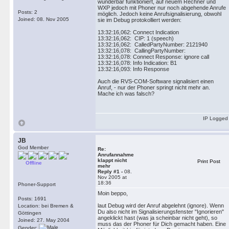
wunderbar funktioniert, auf neuem Rechner und
WXP jedoch mit Phoner nur noch abgehende Anrufe
Posts: 2
möglich. Jedoch keine Anrufsignalisierung, obwohl
Joined: 08. Nov 2005
sie im Debug protokolliert werden:
13:32:16,062: Connect Indication
13:32:16,062: CIP: 1 (speech)
13:32:16,062: CalledPartyNumber: 2121940
13:32:16,078: CallingPartyNumber:
13:32:16,078: Connect Response: ignore call
13:32:16,078: Info Indication: B1
13:32:16,093: Info Response
Auch die RVS-COM-Software signalisiert einen
Anruf, - nur der Phoner springt nicht mehr an.
Mache ich was falsch?
IP Logged
JB
God Member
Re:
Anrufannahme
klappt nicht
Print Post
Offline
mehr
Reply #1 -
08.
Nov 2005 at
18:36
Phoner-Support
Moin beppo,
Posts: 1691
laut Debug wird der Anruf abgelehnt (ignore). Wenn
Location: bei Bremen &
Du also nicht im Signalisierungsfenster "Ignorieren"
Göttingen
angeklickt hast (was ja scheinbar nicht geht), so
Joined: 27. May 2004
muss das der Phoner für Dich gemacht haben. Eine
Gender: