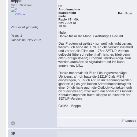
beppo
YaBB Newbies
Re:
Anrufannahme
klappt nicht
Print Post
Offline
mehr
Reply #7 -
09.
Nov 2005 at
10:02
Phoner ist großartig!
Hallo,
Posts: 2
Danke für all die Mühe. Großartiges Forum!
Joined: 08. Nov 2005
Das Problem ist gelöst - nur weiß ich nicht genau,
warum. Ich habe die 1.78.-er ZIP-Version installiert
und vorher alle Files der 1.78er SETUP-Version
gelöscht (überschreiben half nicht, es blieb beim
alten (ereignislosen) Ergebnis, merkwürdig). Nun
werden auch Anrufe signalisiert und ich kann
annehmen. Uffz.
Danke nochmals für Eure Lösungsvorschläge.
Übrigens: a.) Ich hatte die 2121940 als MSN
eingetragen, b.) auch Anrufe mit Kennung werden
ignoriert c.) es gab keinen Adressbucheintrag mit
einer 0 (ich hatte auch die Outlook-Kontakte noch
nicht eingelesen) bzw. auch nachdem ich Outlook-
Kontakte importiert hatte, klappte es nicht mit der
SETUP-Version.
Grüße - Beppo
IP Logged
JB