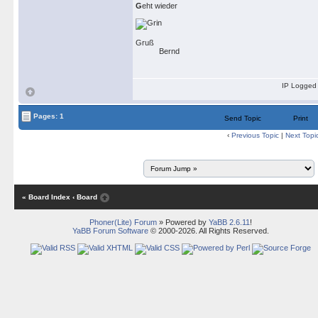
G
eht wieder
Gruß
Bernd
IP Logged
Pages: 1
Send Topic
Print
‹
Previous Topic
|
Next Topi
« Board Index
‹ Board
Phoner(Lite) Forum
» Powered by
YaBB 2.6.11
!
YaBB Forum Software
© 2000-2026. All Rights Reserved.