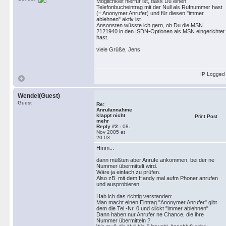
Möglichkeit hierfür ist, dass Du einen
Telefonbucheintrag mit der Null als Rufnummer hast
(= Anonymer Anrufer) und für diesen "immer
ablehnen" aktiv ist.
Ansonsten wüsste ich gern, ob Du die MSN
2121940 in den ISDN-Optionen als MSN eingerichtet
hast.
viele Grüße, Jens
IP Logged
Wendel(Guest)
Guest
Re:
Anrufannahme
klappt nicht
Print Post
mehr
Reply #2 -
08.
Nov 2005 at
20:03
Hmm...
dann müßten aber Anrufe ankommen, bei der ne
Nummer übermittelt wird.
Wäre ja einfach zu prüfen.
Also zB. mit dem Handy mal aufm Phoner anrufen
und ausprobieren.
Hab ich das richtig verstanden:
Man macht einen Eintrag "Anonymer Anrufer" gibt
dem die Tel.-Nr. 0 und clickt "immer ablehnen"
Dann haben nur Anrufer ne Chance, die ihre
Nummer übermitteln ?