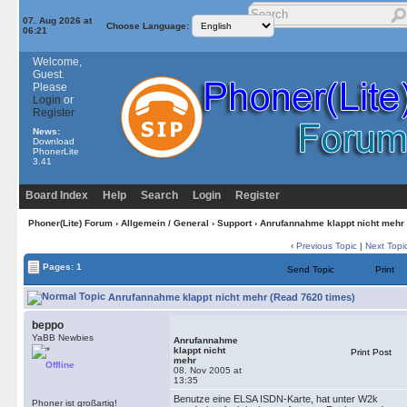
07. Aug 2026 at
Choose Language:
06:21
Welcome,
Guest.
Please
Login
or
Register
News:
Download
PhonerLite
3.41
Board Index
Help
Search
Login
Register
Phoner(Lite) Forum
›
Allgemein / General
›
Support
› Anrufannahme klappt nicht mehr
‹
Previous Topic
|
Next Topi
Pages: 1
Send Topic
Print
Anrufannahme klappt nicht mehr (Read 7620 times)
beppo
YaBB Newbies
Anrufannahme
klappt nicht
Print Post
mehr
Offline
08. Nov 2005 at
13:35
Benutze eine ELSA ISDN-Karte, hat unter W2k
Phoner ist großartig!