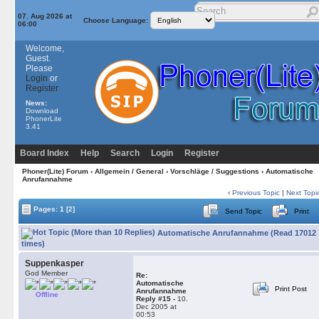
07. Aug 2026 at
Choose Language:
06:00
Welcome,
Guest.
Please
Login
or
Register
News:
Download
PhonerLite
3.41
Board Index
Help
Search
Login
Register
Phoner(Lite) Forum
›
Allgemein / General
›
Vorschläge / Suggestions
› Automatische
Anrufannahme
‹
Previous Topic
|
Next Topi
Pages:
1
[2]
Send Topic
Print
Automatische Anrufannahme (Read 17012
times)
Suppenkasper
God Member
Re:
Automatische
Print Post
Anrufannahme
Offline
Reply #15 -
10.
Dec 2005 at
00:53