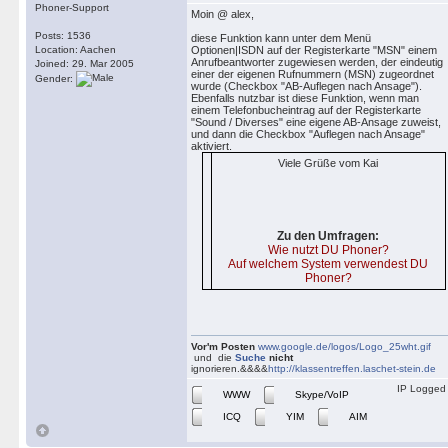
Phoner-Support
Moin @ alex,
Posts: 1536
diese Funktion kann unter dem Menü
Location: Aachen
Optionen|ISDN auf der Registerkarte "MSN" einem
Anrufbeantworter zugewiesen werden, der eindeutig
Joined: 29. Mar 2005
einer der eigenen Rufnummern (MSN) zugeordnet
Gender:
wurde (Checkbox "AB-Auflegen nach Ansage").
Ebenfalls nutzbar ist diese Funktion, wenn man
einem Telefonbucheintrag auf der Registerkarte
"Sound / Diverses" eine eigene AB-Ansage zuweist,
und dann die Checkbox "Auflegen nach Ansage"
aktiviert.
Viele Grüße vom Kai
Zu den Umfragen:
Wie nutzt DU Phoner?
Auf welchem System verwendest DU
Phoner?
Vor'm Posten
www.google.de/logos/Logo_25wht.gif
und die
Suche
nicht
ignorieren.&&&&
http://klassentreffen.laschet-stein.de
IP Logged
WWW
Skype/VoIP
ICQ
YIM
AIM