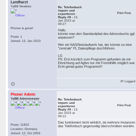
Landharzt
YaBB Newbies
Re: Telefonbuch
import- und
Print Post
exportieren
Offline
Reply #8 -
13.
Jan 2023 at
08:27
Phoner is great!
Hallo,
könnte man den Standardpfad des Adressbuchs ggf.
Posts: 1
anpassen?
Joined: 13. Jan 2023
Wer ein NAS/Netzlaufwerk hat, der könnte so eine
"zentrale" PL Datenpflege durchführen.
LG
PS: Erst kürzlich zum Programm gefunden da mir
Einrichtung auf Agfeo nur mit Fremdhilfe möglich war.
Echt genial gutes Programm!!!
IP Logged
Phoner Admin
YaBB Administrator
Re: Telefonbuch
import- und
Print Post
exportieren
Offline
Reply #9 -
13.
Jan 2023 at
09:12
Das funktioniert nicht wirklich, da mehrere Instanzen
Posts: 11822
das Telefonbuch gegenseitig überschreiben würden.
Location: Germany
Joined: 12. Oct 2003