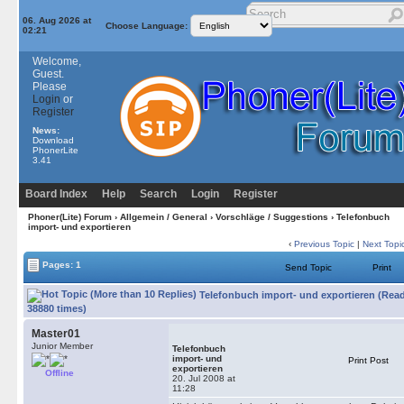
06. Aug 2026 at
Choose Language:
02:21
Welcome,
Guest.
Please
Login
or
Register
News:
Download
PhonerLite
3.41
Board Index
Help
Search
Login
Register
Phoner(Lite) Forum
›
Allgemein / General
›
Vorschläge / Suggestions
› Telefonbuch
import- und exportieren
‹
Previous Topic
|
Next Topi
Pages: 1
Send Topic
Print
Telefonbuch import- und exportieren (Rea
38880 times)
Master01
Junior Member
Telefonbuch
import- und
Print Post
exportieren
Offline
20. Jul 2008 at
11:28