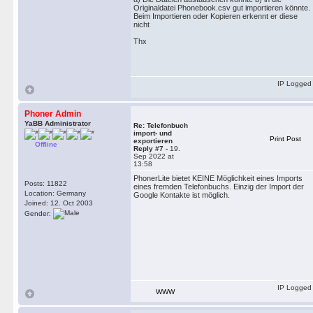
Originaldatei Phonebook.csv gut importieren könnte.
Beim Importieren oder Kopieren erkennt er diese
nicht
Thx
IP Logged
Phoner Admin
YaBB Administrator
Re: Telefonbuch
import- und
Print Post
exportieren
Offline
Reply #7 -
19.
Sep 2022 at
13:58
PhonerLite bietet KEINE Möglichkeit eines Imports
Posts: 11822
eines fremden Telefonbuchs. Einzig der Import der
Location: Germany
Google Kontakte ist möglich.
Joined: 12. Oct 2003
Gender:
IP Logged
WWW