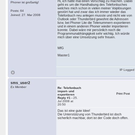
Hi, ich hätte mal einen Vorschlag zu machen. Dabei
Phoner ist großartig!
geht es um die Handhabung des Telefonbuches
welches mich schon in vielen meiner Voiplösungen
Posts: 64
gestört hat und zwar das ich immer wieder das
Joined: 27. Mar 2008
Telefonbuch neu anlegen musste und nicht wie von
Outlook oder Thunderbird gewohnt die Adressen
bzw. bei Phoner Lite die Telenummern exportieren
und in einem anderen Phoner wieder importieren
konnte. Dabei wäre mir persönlich noch die
Programmunabhängigkeit sehr wichtig. Ich würde
mich über eine Umsetzung sehr freuen.
MfG
Master1
IP Logged
sms_user2
Ex Member
Re: Telefonbuch
import- und
Print Post
exportieren
Reply #1 -
25.
Jul 2008 at
20:50
Das ist eine gute Idee!
Die Unterstützung von Thunderbird ist doch
sicherlich machbar, dort ist der Code doch offen.