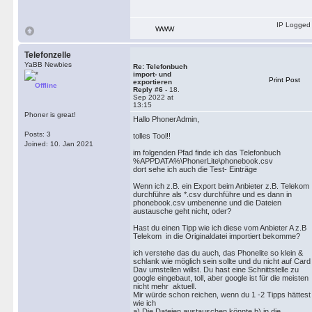
IP Logged
WWW
Telefonzelle
YaBB Newbies
Re: Telefonbuch
import- und
Print Post
exportieren
Offline
Reply #6 -
18.
Sep 2022 at
13:15
Phoner is great!
Hallo PhonerAdmin,
Posts: 3
tolles Tool!!
Joined: 10. Jan 2021
im folgenden Pfad finde ich das Telefonbuch
%APPDATA%\PhonerLite\phonebook.csv
dort sehe ich auch die Test- Einträge
Wenn ich z.B. ein Export beim Anbieter z.B. Telekom
durchführe als *.csv durchführe und es dann in
phonebook.csv umbenenne und die Dateien
austausche geht nicht, oder?
Hast du einen Tipp wie ich diese vom Anbieter A z.B
Telekom in die Originaldatei importiert bekomme?
ich verstehe das du auch, das Phonelite so klein &
schlank wie möglich sein sollte und du nicht auf Card
Dav umstellen willst. Du hast eine Schnittstelle zu
google eingebaut, toll, aber google ist für die meisten
nicht mehr aktuell.
Mir würde schon reichen, wenn du 1 -2 Tipps hättest
wie ich
a) Die Dateien austauschen könnte b) in die