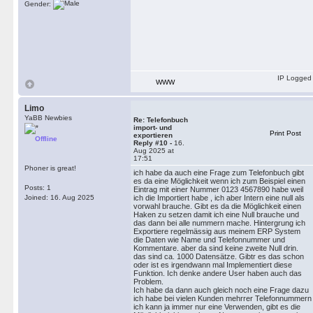
Gender:
IP Logged
WWW
Limo
YaBB Newbies
Re: Telefonbuch
import- und
Print Post
exportieren
Offline
Reply #10 -
16.
Aug 2025 at
17:51
Phoner is great!
ich habe da auch eine Frage zum Telefonbuch gibt
es da eine Möglichkeit wenn ich zum Beispiel einen
Posts: 1
Eintrag mit einer Nummer 0123 4567890 habe weil
Joined: 16. Aug 2025
ich die Importiert habe , ich aber Intern eine null als
vorwahl brauche. Gibt es da die Möglichkeit einen
Haken zu setzen damit ich eine Null brauche und
das dann bei alle nummern mache. Hintergrung ich
Exportiere regelmässig aus meinem ERP System
die Daten wie Name und Telefonnummer und
Kommentare. aber da sind keine zweite Null drin.
das sind ca. 1000 Datensätze. Gibtr es das schon
oder ist es irgendwann mal Implementiert diese
Funktion. Ich denke andere User haben auch das
Problem.
Ich habe da dann auch gleich noch eine Frage dazu
ich habe bei vielen Kunden mehrrer Telefonnummern
ich kann ja immer nur eine Verwenden, gibt es die