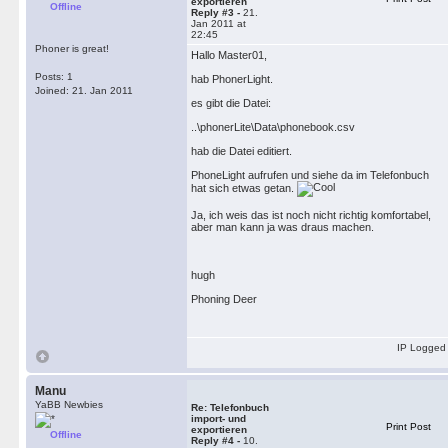
exportieren
Offline
Reply #3 -
21.
Jan 2011 at
22:45
Phoner is great!
Hallo Master01,
Posts: 1
hab PhonerLight.
Joined: 21. Jan 2011
es gibt die Datei:
..\phonerLite\Data\phonebook.csv
hab die Datei editiert.
PhoneLight aufrufen und siehe da im Telefonbuch
hat sich etwas getan.
Ja, ich weis das ist noch nicht richtig komfortabel,
aber man kann ja was draus machen.
hugh
Phoning Deer
IP Logged
Manu
YaBB Newbies
Re: Telefonbuch
import- und
Print Post
exportieren
Offline
Reply #4 -
10.