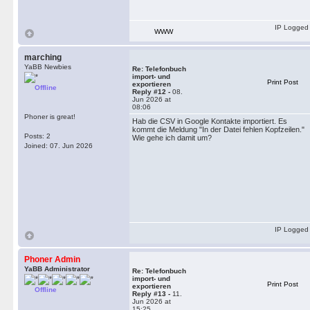
IP Logged
WWW
marching
YaBB Newbies
Re: Telefonbuch
import- und
Print Post
exportieren
Offline
Reply #12 -
08.
Jun 2026 at
08:06
Phoner is great!
Hab die CSV in Google Kontakte importiert. Es
kommt die Meldung "In der Datei fehlen Kopfzeilen."
Posts: 2
Wie gehe ich damit um?
Joined: 07. Jun 2026
IP Logged
Phoner Admin
YaBB Administrator
Re: Telefonbuch
import- und
Print Post
exportieren
Offline
Reply #13 -
11.
Jun 2026 at
15:25