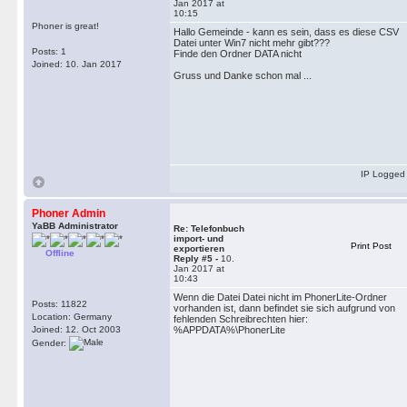
Jan 2017 at
10:15
Phoner is great!
Hallo Gemeinde - kann es sein, dass es diese CSV
Datei unter Win7 nicht mehr gibt???
Posts: 1
Finde den Ordner DATA nicht
Joined: 10. Jan 2017
Gruss und Danke schon mal ...
IP Logged
Phoner Admin
YaBB Administrator
Re: Telefonbuch
import- und
Print Post
exportieren
Offline
Reply #5 -
10.
Jan 2017 at
10:43
Wenn die Datei Datei nicht im PhonerLite-Ordner
Posts: 11822
vorhanden ist, dann befindet sie sich aufgrund von
Location: Germany
fehlenden Schreibrechten hier:
Joined: 12. Oct 2003
%APPDATA%\PhonerLite
Gender: