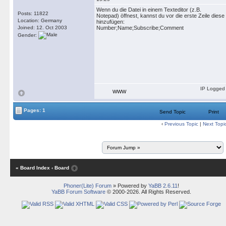
Wenn du die Datei in einem Texteditor (z.B.
Posts: 11822
Notepad) öffnest, kannst du vor die erste Zeile diese
Location: Germany
hinzufügen:
Joined: 12. Oct 2003
Number;Name;Subscribe;Comment
Gender:
IP Logged
WWW
Pages: 1
Send Topic
Print
‹
Previous Topic
|
Next Topi
« Board Index
‹ Board
Phoner(Lite) Forum
» Powered by
YaBB 2.6.11
!
YaBB Forum Software
© 2000-2026. All Rights Reserved.