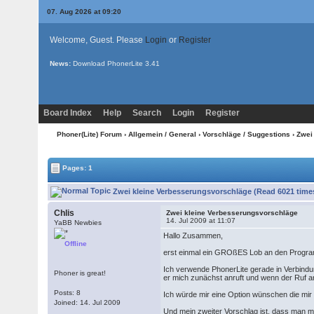
07. Aug 2026 at 09:20
Welcome, Guest. Please
Login
or
Register
News:
Download PhonerLite
3.41
Board Index
Help
Search
Login
Register
Phoner(Lite) Forum
›
Allgemein / General
›
Vorschläge / Suggestions
› Zwei
Pages: 1
Zwei kleine Verbesserungsvorschläge (Read 6021 time
Chlis
Zwei kleine Verbesserungsvorschläge
14. Jul 2009 at 11:07
YaBB Newbies
Hallo Zusammen,
Offline
erst einmal ein GROßES Lob an den Programi
Ich verwende PhonerLite gerade in Verbindun
Phoner is great!
er mich zunächst anruft und wenn der Ruf a
Posts: 8
Ich würde mir eine Option wünschen die mir 
Joined: 14. Jul 2009
Und mein zweiter Vorschlag ist, dass man 