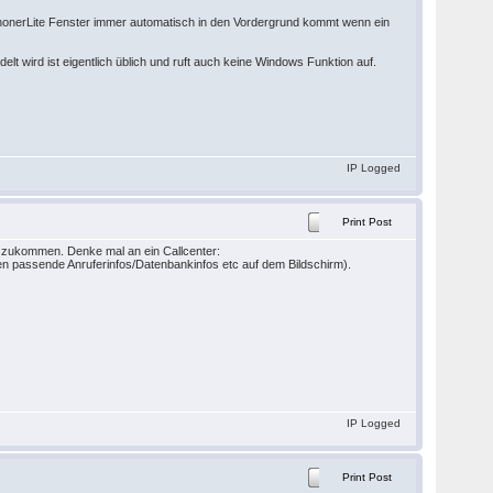
PhonerLite Fenster immer automatisch in den Vordergrund kommt wenn ein
t wird ist eigentlich üblich und ruft auch keine Windows Funktion auf.
IP Logged
Print Post
szukommen. Denke mal an ein Callcenter:
nen passende Anruferinfos/Datenbankinfos etc auf dem Bildschirm).
IP Logged
Print Post