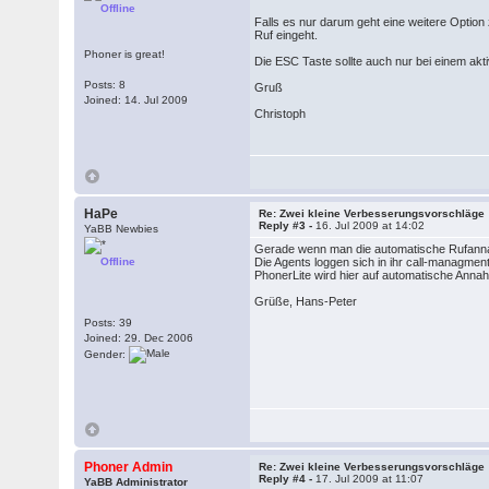
Offline
Falls es nur darum geht eine weitere Optio
Ruf eingeht.
Phoner is great!
Die ESC Taste sollte auch nur bei einem akt
Posts: 8
Gruß
Joined: 14. Jul 2009
Christoph
HaPe
Re: Zwei kleine Verbesserungsvorschläge
Reply #3 -
16. Jul 2009 at 14:02
YaBB Newbies
Gerade wenn man die automatische Rufanna
Offline
Die Agents loggen sich in ihr call-managmen
PhonerLite wird hier auf automatische Annahm
Grüße, Hans-Peter
Posts: 39
Joined: 29. Dec 2006
Gender:
Phoner Admin
Re: Zwei kleine Verbesserungsvorschläge
Reply #4 -
17. Jul 2009 at 11:07
YaBB Administrator