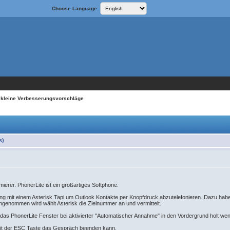
Choose Language:
 kleine Verbesserungsvorschläge
s)
erer. PhonerLite ist ein großartiges Softphone.
g mit einem Asterisk Tapi um Outlook Kontakte per Knopfdruck abzutelefonieren. Dazu habe i
ngenommen wird wählt Asterisk die Zielnummer an und vermittelt.
das PhonerLite Fenster bei aktivierter "Automatischer Annahme" in den Vordergrund holt wenn
mit der ESC Taste das Gespräch beenden kann.