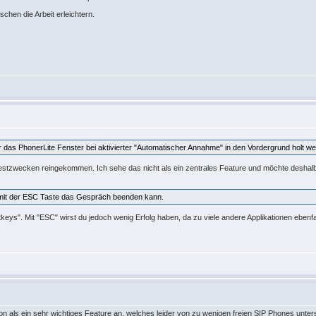
chen die Arbeit erleichtern.
 das PhonerLite Fenster bei aktivierter "Automatischer Annahme" in den Vordergrund holt wen
estzwecken reingekommen. Ich sehe das nicht als ein zentrales Feature und möchte deshalb
 mit der ESC Taste das Gespräch beenden kann.
keys". Mit "ESC" wirst du jedoch wenig Erfolg haben, da zu viele andere Applikationen eben
als ein sehr wichtiges Feature an, welches leider von zu wenigen freien SIP Phones unters