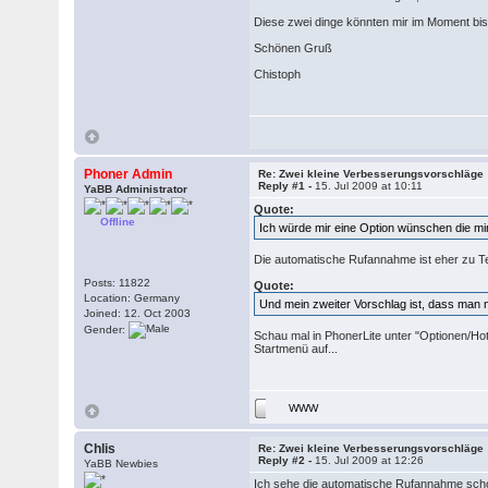
Diese zwei dinge könnten mir im Moment biss
Schönen Gruß
Chistoph
Phoner Admin
Re: Zwei kleine Verbesserungsvorschläge
Reply #1 -
15. Jul 2009 at 10:11
YaBB Administrator
Quote:
Offline
Ich würde mir eine Option wünschen die mir
Die automatische Rufannahme ist eher zu T
Posts: 11822
Quote:
Location: Germany
Und mein zweiter Vorschlag ist, dass man
Joined: 12. Oct 2003
Gender:
Schau mal in PhonerLite unter "Optionen/Hot
Startmenü auf...
WWW
Chlis
Re: Zwei kleine Verbesserungsvorschläge
Reply #2 -
15. Jul 2009 at 12:26
YaBB Newbies
Ich sehe die automatische Rufannahme schon 