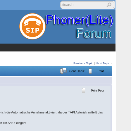
‹
Previous Topic
|
Next Topic
›
Send Topic
Print
Print Post
ch die Automatische Annahme aktiviert, da der TAPI Asterisk mitteilt das
 ein Anruf eingeht.