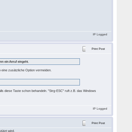
IP Logged
Print Post
n ein Anruf eingeht.
 eine zusätzliche Option vermeiden.
falls diese Taste schon behandeln. "Strg-ESC" ruft z.B. das Windows
IP Logged
Print Post
tützt wird.