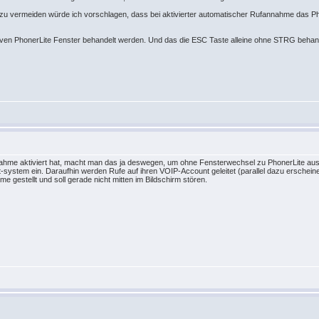
n zu vermeiden würde ich vorschlagen, dass bei aktivierter automatischer Rufannahme das 
iven PhonerLite Fenster behandelt werden. Und das die ESC Taste alleine ohne STRG behandel
hme aktiviert hat, macht man das ja deswegen, um ohne Fensterwechsel zu PhonerLite au
t-system ein. Daraufhin werden Rufe auf ihren VOIP-Account geleitet (parallel dazu erschei
e gestellt und soll gerade nicht mitten im Bildschirm stören.