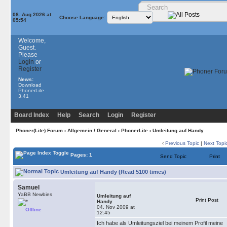
08. Aug 2026 at
Choose Language:
05:54
Welcome,
Guest.
Please
Login
or
Register
News:
Download
PhonerLite
3.41
Board Index
Help
Search
Login
Register
Phoner(Lite) Forum
›
Allgemein / General
›
PhonerLite
› Umleitung auf Handy
‹
Previous Topic
|
Next Topi
Pages: 1
Send Topic
Print
Umleitung auf Handy (Read 5100 times)
Samuel
YaBB Newbies
Umleitung auf
Print Post
Handy
04. Nov 2009 at
Offline
12:45
Ich habe als Umleitungsziel bei meinem Profil meine