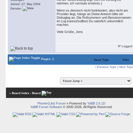
nehmen, ich vermute ersteres.)
Joined: 27. May 2004
Gender:
Wenn es dennoch nicht funktioniert, also nicht am
Provider liegt, hänge an Deine Antwort bitte ein
Debuglog an. Die Rufnummern und Benutzernamen
im Log kannst/solltest Du natürlich unkenntlich
machen.
Viele Grüße, Jens
IP Logged
Pages: 1
Send Topic
Print
‹
Previous Topic
|
Next Topi
« Board Index
‹ Board
Phoner(Lite) Forum
» Powered by
YaBB 2.6.11
!
YaBB Forum Software
© 2000-2026. All Rights Reserved.