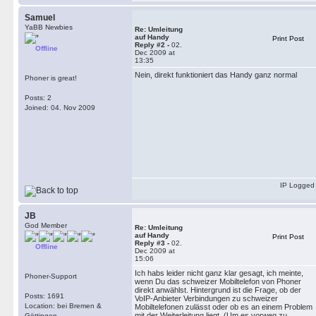
Samuel
YaBB Newbies
Re: Umleitung
auf Handy
Print Post
Reply #2 -
02.
Offline
Dec 2009 at
13:35
Nein, direkt funktioniert das Handy ganz normal
Phoner is great!
Posts: 2
Joined: 04. Nov 2009
IP Logged
JB
God Member
Re: Umleitung
auf Handy
Print Post
Reply #3 -
02.
Offline
Dec 2009 at
15:06
Ich habs leider nicht ganz klar gesagt, ich meinte,
Phoner-Support
wenn Du das schweizer Mobiltelefon von Phoner
direkt anwählst. Hintergrund ist die Frage, ob der
Posts: 1691
VoIP-Anbieter Verbindungen zu schweizer
Location: bei Bremen &
Mobiltelefonen zulässt oder ob es an einem Problem
mit der Weiterleitung liegt. (Um es vorweg zu
Göttingen