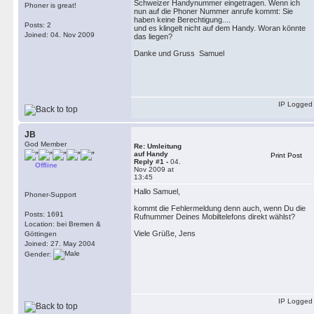
Schweizer Handynummer eingetragen. Wenn ich
Phoner is great!
nun auf die Phoner Nummer anrufe kommt: Sie
haben keine Berechtigung....
Posts: 2
und es klingelt nicht auf dem Handy. Woran könnte
Joined: 04. Nov 2009
das liegen?
Danke und Gruss Samuel
IP Logged
JB
God Member
Re: Umleitung
auf Handy
Print Post
Reply #1 -
04.
Offline
Nov 2009 at
13:45
Hallo Samuel,
Phoner-Support
kommt die Fehlermeldung denn auch, wenn Du die
Posts: 1691
Rufnummer Deines Mobiltelefons direkt wählst?
Location: bei Bremen &
Viele Grüße, Jens
Göttingen
Joined: 27. May 2004
Gender:
IP Logged