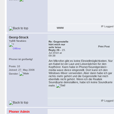
IP Logged
WWW
Georg-Strack
YaBB Newbies
Re: Gegenstelle
hört mich nur
Print Post
sehr leise
Offline
Reply #6 -
15.
Jul 2010 at
09:38
Phoner ist großartig!
Am Mikrofon gibt es keine Einstellmöglichkeiten. Nur
am Kabel ist ein Laut und Leiserädchen für den
Posts: 10
Kopfhörer. Kann habe in Phoner/Soundgeräte/c-
Joined: 27. May 2006
media wave divice eingestellt. Dort kann ich den
Windows-Mixer verwenden. Aber dann habe ich gar
Gender:
nichts mehr gehört und die Gegenstelle hat mich
ebenfalls nicht gehört. Wenn ich die Realtek
Soundkarte deinstalliere, habe ich keine Soundkarte
mehr.
IP Logged
Phoner Admin