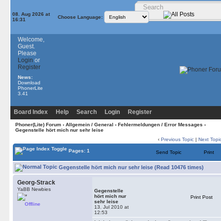
08. Aug 2026 at
Choose Language:
16:31
Welcome,
Guest.
Please
Login
or
Register
News:
Download
PhonerLite
3.41
Board Index
Help
Search
Login
Register
Phoner(Lite) Forum
›
Allgemein / General
›
Fehlermeldungen / Error Messages
›
Gegenstelle hört mich nur sehr leise
‹
Previous Topic
|
Next Topi
Pages: 1
Send Topic
Print
Gegenstelle hört mich nur sehr leise (Read 10476 times)
Georg-Strack
YaBB Newbies
Gegenstelle
hört mich nur
Print Post
sehr leise
Offline
13. Jul 2010 at
12:53