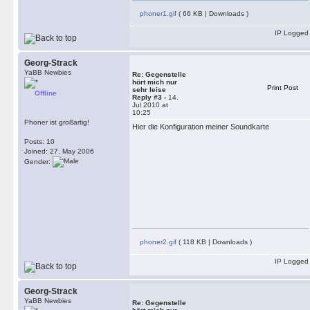
phoner1.gif
( 66 KB | Downloads )
IP Logged
Georg-Strack
YaBB Newbies
Re: Gegenstelle
hört mich nur
Print Post
sehr leise
Offline
Reply #3 -
14.
Jul 2010 at
10:25
Phoner ist großartig!
Hier die Konfiguration meiner Soundkarte
Posts: 10
Joined: 27. May 2006
Gender:
phoner2.gif
( 118 KB | Downloads )
IP Logged
Georg-Strack
YaBB Newbies
Re: Gegenstelle