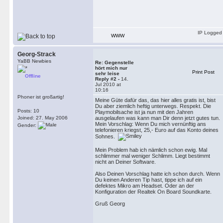
IP Logged
WWW
Georg-Strack
YaBB Newbies
Re: Gegenstelle
hört mich nur
Print Post
sehr leise
Offline
Reply #2 -
14.
Jul 2010 at
10:16
Phoner ist großartig!
Meine Güte dafür das, das hier alles gratis ist, bist
Du aber ziemlich heftig unterwegs. Respekt. Die
Posts: 10
Playmobilsache ist ja nun mit den Jahren
Joined: 27. May 2006
ausgelaufen was kann man Dir denn jetzt gutes tun.
Mein Vorschlag: Wenn Du mich vernünftig ans
Gender:
telefonieren kriegst, 25,- Euro auf das Konto deines
Sohnes.
Mein Problem hab ich nämlich schon ewig. Mal
schlimmer mal weniger Schlimm. Liegt bestimmt
nicht an Deiner Software.
Also Deinen Vorschlag hatte ich schon durch. Wenn
Du keinen Anderen Tip hast, tippe ich auf ein
defektes Mikro am Headset. Oder an der
Konfiguration der Realtek On Board Soundkarte.
Gruß Georg