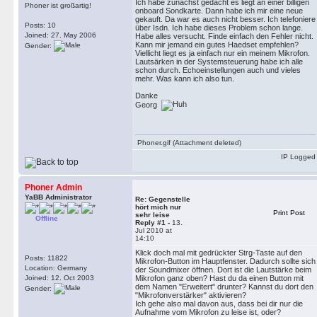
Ich habe zunächst gedacht es liegt an einer billigen
Phoner ist großartig!
onboard Sondkarte. Dann habe ich mir eine neue
gekauft. Da war es auch nicht besser. Ich telefoniere
Posts: 10
über Isdn. Ich habe dieses Problem schon lange.
Joined: 27. May 2006
Habe alles versucht. Finde einfach den Fehler nicht.
Kann mir jemand ein gutes Haedset empfehlen?
Gender:
Viellicht liegt es ja einfach nur ein meinem Mikrofon.
Lautsärken in der Systemsteuerung habe ich alle
schon durch. Echoeinstellungen auch und vieles
mehr. Was kann ich also tun.
Danke
Georg
Phoner.gif (Attachment deleted)
IP Logged
Phoner Admin
YaBB Administrator
Re: Gegenstelle
hört mich nur
Print Post
sehr leise
Offline
Reply #1 -
13.
Jul 2010 at
14:10
Klick doch mal mit gedrückter Strg-Taste auf den
Posts: 11822
Mikrofon-Button im Hauptfenster. Dadurch sollte sich
Location: Germany
der Soundmixer öffnen. Dort ist die Lautstärke beim
Joined: 12. Oct 2003
Mikrofon ganz oben? Hast du da einen Button mit
dem Namen "Erweitert" drunter? Kannst du dort den
Gender:
"Mikrofonverstärker" aktivieren?
Ich gehe also mal davon aus, dass bei dir nur die
Aufnahme vom Mikrofon zu leise ist, oder?