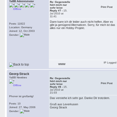
YaBB Administrator
Re: Gegenstelle
hört mich nur
Print Post
sehr leise
Offline
Reply #7 -
15.
Jul 2010 at
11:41
Dann kann ich dir leider auch nicht helfen. Aber es
Posts: 11822
gibt ja genügend Alternativen. Sorry, für mich ist das
Location: Germany
alles nur ein Hobby-Projekt.
Joined: 12. Oct 2003
Gender:
IP Logged
WWW
Georg-Strack
YaBB Newbies
Re: Gegenstelle
hört mich nur
Print Post
sehr leise
Offline
Reply #8 -
15.
Jul 2010 at
21:03
Phoner ist großartig!
Das verstehe ich sehr gut. Danke Dir trotzdem.
Posts: 10
Gruß aus Leverkusen
Joined: 27. May 2006
Georg Strack
Gender: