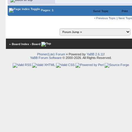
Pages: 1
Send Topic
Print
‹
Previous Topic
|
Next Topi
« Board Index
‹ Board
Phoner(Lite) Forum
» Powered by
YaBB 2.6.11
!
YaBB Forum Software
© 2000-2026. All Rights Reserved.