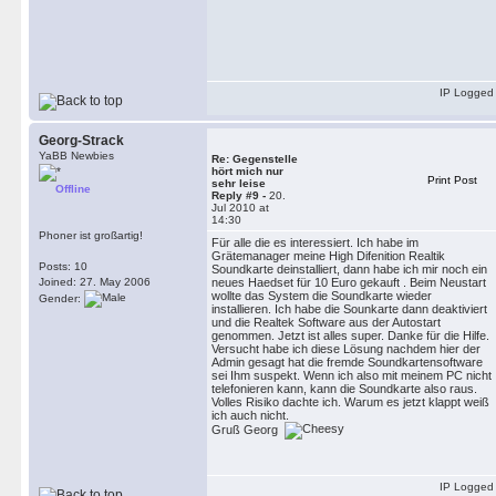
IP Logged
Georg-Strack
YaBB Newbies
Re: Gegenstelle
hört mich nur
Print Post
sehr leise
Offline
Reply #9 -
20.
Jul 2010 at
14:30
Phoner ist großartig!
Für alle die es interessiert. Ich habe im
Grätemanager meine High Difenition Realtik
Posts: 10
Soundkarte deinstalliert, dann habe ich mir noch ein
Joined: 27. May 2006
neues Haedset für 10 Euro gekauft . Beim Neustart
wollte das System die Soundkarte wieder
Gender:
installieren. Ich habe die Sounkarte dann deaktiviert
und die Realtek Software aus der Autostart
genommen. Jetzt ist alles super. Danke für die Hilfe.
Versucht habe ich diese Lösung nachdem hier der
Admin gesagt hat die fremde Soundkartensoftware
sei Ihm suspekt. Wenn ich also mit meinem PC nicht
telefonieren kann, kann die Soundkarte also raus.
Volles Risiko dachte ich. Warum es jetzt klappt weiß
ich auch nicht.
Gruß Georg
IP Logged