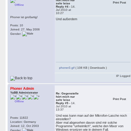
hört mich nur
Print Post
sehr leise
Offline
Reply #4 -
14.
Jul 2010 at
10:27
Phoner ist großartig!
Und außerdem
Posts: 10
Joined: 27. May 2006
Gender:
phoner3.gif
( 108 KB | Downloads )
IP Logged
Phoner Admin
YaBB Administrator
Re: Gegenstelle
hört mich nur
Print Post
sehr leise
Offline
Reply #5 -
14.
Jul 2010 at
13:37
Und was kann man auf der Mikrofon-Lasche noch
Posts: 11822
einstellen?
Location: Germany
Aber mal abgesehen davon sind mir solche
Joined: 12. Oct 2003
Programme "unheimlich", welche den Mixer von
Windows ersetzen wie in deinem Fall.
Gender: