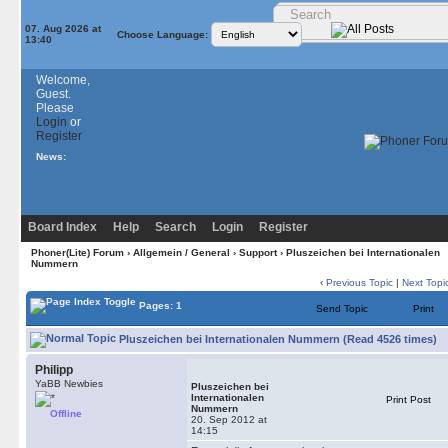
07. Aug 2026 at
Choose Language:
13:40
Welcome,
Guest.
Please
Login
or
Register
News:
Board Index
Help
Search
Login
Register
Phoner(Lite) Forum
›
Allgemein / General
›
Support
› Pluszeichen bei Internationalen
Nummern
‹
Previous Topic
|
Next Topi
Pages: 1
Send Topic
Print
Pluszeichen bei Internationalen Nummern (Read 4526 times)
Philipp
YaBB Newbies
Pluszeichen bei
Internationalen
Print Post
Nummern
Offline
20. Sep 2012 at
14:15