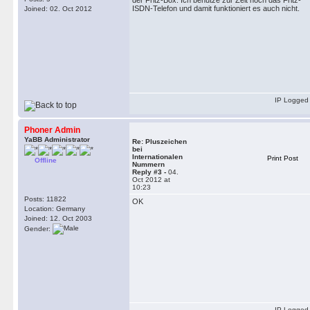
der Fritz-Box. Ich benutze zur Zeit noch das Fritz-
ISDN-Telefon und damit funktioniert es auch nicht.
Joined: 02. Oct 2012
IP Logged
Phoner Admin
YaBB Administrator
Re: Pluszeichen
bei
Internationalen
Print Post
Offline
Nummern
Reply #3 -
04.
Oct 2012 at
10:23
Posts: 11822
OK
Location: Germany
Joined: 12. Oct 2003
Gender:
IP Logged