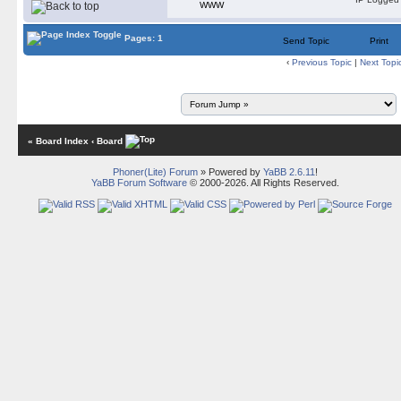
WWW
Pages: 1
Send Topic
Print
‹
Previous Topic
|
Next Topi
« Board Index
‹ Board
Phoner(Lite) Forum
» Powered by
YaBB 2.6.11
!
YaBB Forum Software
© 2000-2026. All Rights Reserved.