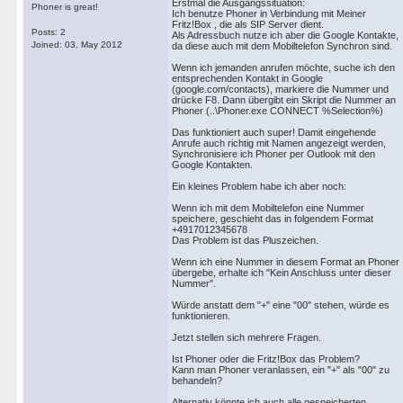
Erstmal die Ausgangssituation:
Phoner is great!
Ich benutze Phoner in Verbindung mit Meiner
Fritz!Box , die als SIP Server dient.
Posts: 2
Als Adressbuch nutze ich aber die Google Kontakte,
Joined: 03. May 2012
da diese auch mit dem Mobiltelefon Synchron sind.
Wenn ich jemanden anrufen möchte, suche ich den
entsprechenden Kontakt in Google
(google.com/contacts), markiere die Nummer und
drücke F8. Dann übergibt ein Skript die Nummer an
Phoner (..\Phoner.exe CONNECT %Selection%)
Das funktioniert auch super! Damit eingehende
Anrufe auch richtig mit Namen angezeigt werden,
Synchronisiere ich Phoner per Outlook mit den
Google Kontakten.
Ein kleines Problem habe ich aber noch:
Wenn ich mit dem Mobiltelefon eine Nummer
speichere, geschieht das in folgendem Format
+4917012345678
Das Problem ist das Pluszeichen.
Wenn ich eine Nummer in diesem Format an Phoner
übergebe, erhalte ich "Kein Anschluss unter dieser
Nummer".
Würde anstatt dem "+" eine "00" stehen, würde es
funktionieren.
Jetzt stellen sich mehrere Fragen.
Ist Phoner oder die Fritz!Box das Problem?
Kann man Phoner veranlassen, ein "+" als "00" zu
behandeln?
Alternativ könnte ich auch alle gespeicherten