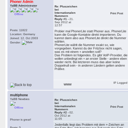
Phoner Admin
YaBB Administrator
Re: Pluszeichen
bei
Internationalen
Print Post
Offline
Nummern
Reply #1 -
21.
Sep 2012 at
12:57
Posts: 11822
Probier mal PhonerLite statt Phoner aus. PhonerLite
Location: Germany
kann die Google-Kontakte direkt importieren. Du
kannst dann also aus PhonerLite direkt die Nummer
Joined: 12. Oct 2003
wählen.
Gender:
PhonerLite wählt die Nummer exakt so, wie
vorgegeben. Kannst du der Fritzbox nicht sagen,
was es mit einem + anstellen soll?
Das Problem ist folgendes. Es gibt VoIP-Provider, die
wollen unbedingt ein + an erster Stelle - andere eben
wieder nicht. Bei letzteren muss das aber keine
Doppelnull sein - in anderen Ländern gelten andere
Präfixe.
IP Logged
WWW
multiphone
YaBB Newbies
Re: Pluszeichen
bei
Internationalen
Print Post
Offline
Nummern
Reply #2 -
02.
Oct 2012 at
11:05
Phoner is great!
Jedenfalls liegt das Problem mit dem +-Zeichen an
Posts: 5