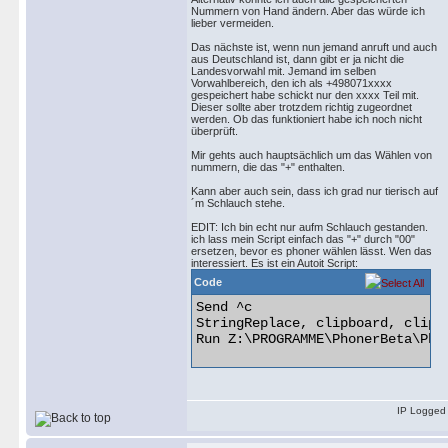
Nummern von Hand ändern. Aber das würde ich
lieber vermeiden.
Das nächste ist, wenn nun jemand anruft und auch
aus Deutschland ist, dann gibt er ja nicht die
Landesvorwahl mit. Jemand im selben
Vorwahlbereich, den ich als +498071xxxx
gespeichert habe schickt nur den xxxx Teil mit.
Dieser sollte aber trotzdem richtig zugeordnet
werden. Ob das funktioniert habe ich noch nicht
überprüft.
Mir gehts auch hauptsächlich um das Wählen von
nummern, die das "+" enthalten.
Kann aber auch sein, dass ich grad nur tierisch auf
´m Schlauch stehe.
EDIT: Ich bin echt nur aufm Schlauch gestanden.
ich lass mein Script einfach das "+" durch "00"
ersetzen, bevor es phoner wählen lässt. Wen das
interessiert. Es ist ein Autoit Script:
Code
Send ^c

StringReplace, clipboard, clipbo
Run Z:\PROGRAMME\PhonerBeta\Phon
IP Logged