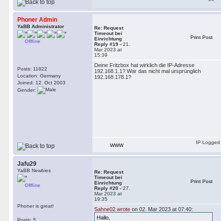
Phoner Admin
YaBB Administrator
Re: Request
Timeout bei
Print Post
Einrichtung
Offline
Reply #19 -
21.
Mar 2023 at
15:39
Deine Fritzbox hat wirklich die IP-Adresse
Posts: 11822
192.168.1.1? War das nicht mal ursprünglich
Location: Germany
192.168.178.1?
Joined: 12. Oct 2003
Gender:
IP Logged
WWW
Jafu29
YaBB Newbies
Re: Request
Timeout bei
Print Post
Einrichtung
Offline
Reply #20 -
27.
Mar 2023 at
19:35
Phoner is great!
Sahne02 wrote
on 02. Mar 2023 at 07:40:
Hallo,
Posts: 5