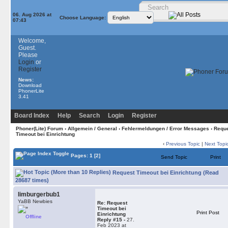
06. Aug 2026 at
Choose Language:
07:43
Welcome,
Guest.
Please
Login
or
Register
News:
Download
PhonerLite
3.41
Board Index
Help
Search
Login
Register
Phoner(Lite) Forum
›
Allgemein / General
›
Fehlermeldungen / Error Messages
› Requ
Timeout bei Einrichtung
‹
Previous Topic
|
Next Topi
Pages:
1
[2]
Send Topic
Print
Request Timeout bei Einrichtung (Read
28687 times)
limburgerbub1
YaBB Newbies
Re: Request
Timeout bei
Print Post
Einrichtung
Offline
Reply #15 -
27.
Feb 2023 at