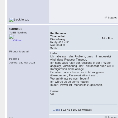
IP Logged
Sahne02
YaBB Newbies
Re: Request
Timeout bei
Print Post
Einrichtung
Offline
Reply #18 -
02.
Mar 2023 at
07:40
Phoner is great!
Hallo,
ich habe auch das Problem, dass mir angezeigt
Posts: 1
wird, dass Request Timeout.
Joined: 02. Mar 2023
Ich habe alles nach der Anleitung in der Fritzbox
angelegt, Verbindung über Telefon war auch OK.u
Konfiguration siehe Anlage.
Benutzer habe ich von der Fritzbox genau
übernommen, Passwort stimmt auch.
Woran könnte es noch liegen?
Ich würde es so gerne nutzen.
In der Firewall ist PhonerLite zugelassen.
Danke.
VG
1.png
( 22 KB | 152 Downloads )
IP Logged