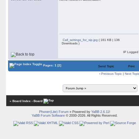
Call_settings_for_sip.jpg
( 161 KB | 136
Downloads )
IP Logged
Pages:
1
[2]
Send Topic
Print
‹
Previous Topic
|
Next Topi
« Board Index
‹ Board
Phoner(Lite) Forum
» Powered by
YaBB 2.6.11
!
YaBB Forum Software
© 2000-2026. All Rights Reserved.