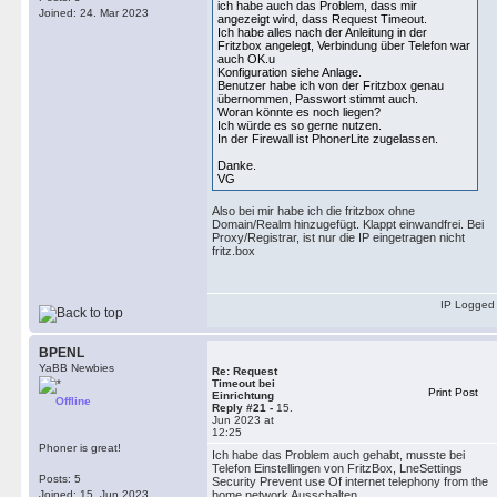
ich habe auch das Problem, dass mir
Joined: 24. Mar 2023
angezeigt wird, dass Request Timeout.
Ich habe alles nach der Anleitung in der
Fritzbox angelegt, Verbindung über Telefon war
auch OK.u
Konfiguration siehe Anlage.
Benutzer habe ich von der Fritzbox genau
übernommen, Passwort stimmt auch.
Woran könnte es noch liegen?
Ich würde es so gerne nutzen.
In der Firewall ist PhonerLite zugelassen.
Danke.
VG
Also bei mir habe ich die fritzbox ohne
Domain/Realm hinzugefügt. Klappt einwandfrei. Bei
Proxy/Registrar, ist nur die IP eingetragen nicht
fritz.box
IP Logged
BPENL
YaBB Newbies
Re: Request
Timeout bei
Print Post
Einrichtung
Offline
Reply #21 -
15.
Jun 2023 at
12:25
Phoner is great!
Ich habe das Problem auch gehabt, musste bei
Telefon Einstellingen von FritzBox, LneSettings
Posts: 5
Security Prevent use Of internet telephony from the
Joined: 15. Jun 2023
home network Ausschalten.