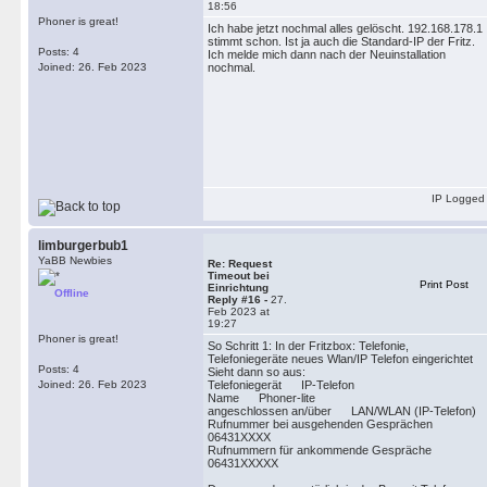
18:56
Phoner is great!
Ich habe jetzt nochmal alles gelöscht. 192.168.178.1
stimmt schon. Ist ja auch die Standard-IP der Fritz.
Posts: 4
Ich melde mich dann nach der Neuinstallation
Joined: 26. Feb 2023
nochmal.
IP Logged
limburgerbub1
YaBB Newbies
Re: Request
Timeout bei
Print Post
Einrichtung
Offline
Reply #16 -
27.
Feb 2023 at
19:27
Phoner is great!
So Schritt 1: In der Fritzbox: Telefonie,
Telefoniegeräte neues Wlan/IP Telefon eingerichtet
Posts: 4
Sieht dann so aus:
Joined: 26. Feb 2023
Telefoniegerät IP-Telefon
Name Phoner-lite
angeschlossen an/über LAN/WLAN (IP-Telefon)
Rufnummer bei ausgehenden Gesprächen
06431XXXX
Rufnummern für ankommende Gespräche
06431XXXXX