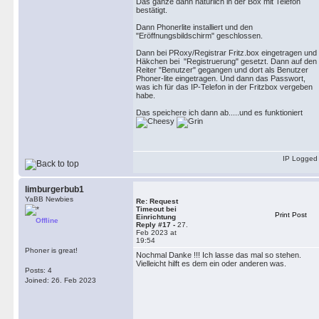
Das ganze dann natürlich in der Box mit Telefon
bestätigt.
Dann Phonerlite installiert und den
"Eröffnungsbildschirm" geschlossen.
Dann bei PRoxy/Registrar Fritz.box eingetragen und
Häkchen bei "Registruerung" gesetzt. Dann auf den
Reiter "Benutzer" gegangen und dort als Benutzer
Phoner-lite eingetragen. Und dann das Passwort,
was ich für das IP-Telefon in der Fritzbox vergeben
habe.
Das speichere ich dann ab.....und es funktioniert
IP Logged
limburgerbub1
YaBB Newbies
Re: Request
Timeout bei
Print Post
Einrichtung
Offline
Reply #17 -
27.
Feb 2023 at
19:54
Phoner is great!
Nochmal Danke !!! Ich lasse das mal so stehen.
Vielleicht hilft es dem ein oder anderen was.
Posts: 4
Joined: 26. Feb 2023