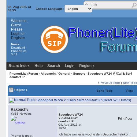
08. Aug 2026 at
Choose Language:
08:59
Welcome,
Guest.
Please
Login
or
Register
News:
Download
PhonerLite
3.41
Board Index
Help
Search
Login
Register
Phoner(Lite) Forum
›
Allgemein / General
›
Support
› Speedport W724 V /Call& Surf
comfort IP
‹
Previous Topic
|
Next Topi
Pages: 1
Send Topic
Print
Speedport W724 V /Call& Surf comfort IP (Read 5232 times)
Rakouchy
YaBB Newbies
Speedport W724
V /Call& Surf
Print Post
comfort IP
Offline
04. Aug 2013 at
16:51
Ich habe seit eine woche den Deutsche Telekom
Phoner is great!