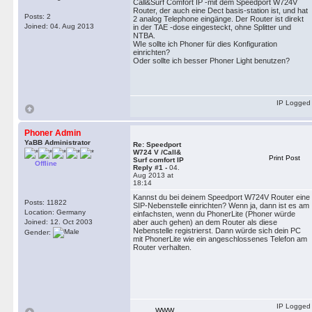
Call&Surf Comfort IP -mit dem Speedport W724V
Router, der auch eine Dect basis-station ist, und hat
Posts: 2
2 analog Telephone eingänge. Der Router ist direkt
Joined: 04. Aug 2013
in der TAE -dose eingesteckt, ohne Splitter und
NTBA.
WIe sollte ich Phoner für dies Konfiguration
einrichten?
Oder sollte ich besser Phoner Light benutzen?
IP Logged
Phoner Admin
YaBB Administrator
Re: Speedport
W724 V /Call&
Print Post
Surf comfort IP
Offline
Reply #1 -
04.
Aug 2013 at
18:14
Kannst du bei deinem Speedport W724V Router eine
Posts: 11822
SIP-Nebenstelle einrichten? Wenn ja, dann ist es am
Location: Germany
einfachsten, wenn du PhonerLite (Phoner würde
Joined: 12. Oct 2003
aber auch gehen) an dem Router als diese
Nebenstelle registrierst. Dann würde sich dein PC
Gender:
mit PhonerLite wie ein angeschlossenes Telefon am
Router verhalten.
IP Logged
WWW