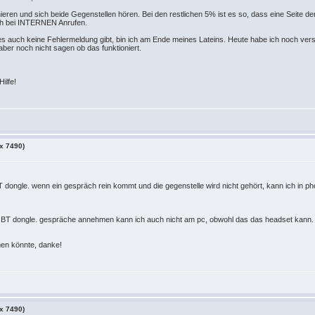
onieren und sich beide Gegenstellen hören. Bei den restlichen 5% ist es so, dass eine Seite 
ch bei INTERNEN Anrufen.
s auch keine Fehlermeldung gibt, bin ich am Ende meines Lateins. Heute habe ich noch versuc
 aber noch nicht sagen ob das funktioniert.
Hilfe!
ox 7490)
 dongle. wenn ein gespräch rein kommt und die gegenstelle wird nicht gehört, kann ich in p
sl BT dongle. gespräche annehmen kann ich auch nicht am pc, obwohl das das headset kann. di
men könnte, danke!
ox 7490)