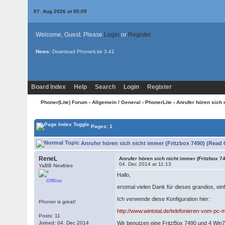
07. Aug 2026 at 05:09
Welcome, Guest. Please
Login
or
Register
News:
Download PhonerLite
3.41
Board Index
Help
Search
Login
Register
Phoner(Lite) Forum
›
Allgemein / General
›
PhonerLite
› Anrufer hören sich 
Pages: 1
Anrufer hören sich nicht immer (Fritzbox 7490) (Read 
ReneL
Anrufer hören sich nicht immer (Fritzbox 7
04. Dec 2014 at 11:13
YaBB Newbies
Hallo,
Offline
erstmal vielen Dank für dieses grandios, ei
Ich verwende diese Konfiguration hier:
Phoner is great!
http://www.wintotal.de/telefonieren-vom-pc-m
Posts: 11
Joined: 04. Dec 2014
Wir benutzen eine FritzBox 7490 und 4 Win