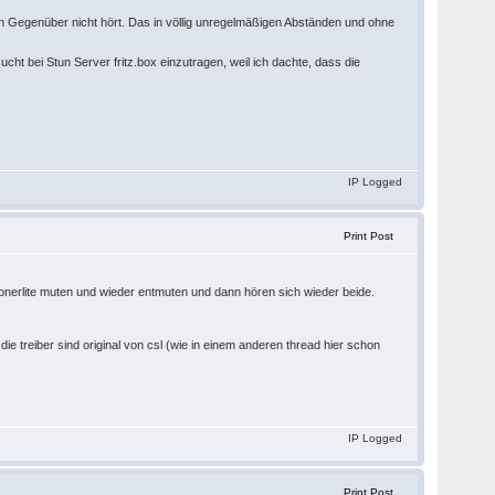
den Gegenüber nicht hört. Das in völlig unregelmäßigen Abständen und ohne
ht bei Stun Server fritz.box einzutragen, weil ich dachte, dass die
IP Logged
Print Post
honerlite muten und wieder entmuten und dann hören sich wieder beide.
e treiber sind original von csl (wie in einem anderen thread hier schon
IP Logged
Print Post