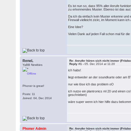
Es ist nun so, dass 95% aller Anrufe funkti
zu erkennendes Muster. Ebenso ist das au
Da ich da einfach kein Muster erkenne und e
Firewall vielleicht zickt, im Moment kann ich
Eine Idee?
Vielen Dank auf jeden Fall schon mal für die 
ReneL
Re: Anrufer hören sich nicht immer (Fritzb
Reply #1 -
05. Dec 2014 at 11:20
YaBB Newbies
ich habs!
Offline
liegt entweder an der soundkarte oder am BT
nur wie löse ich das problem oO
Phoner is great!
ich nutze ein plantronics ml 20 und einen c
Posts: 11
geschrieben)
Joined: 04. Dec 2014
wäre super wenn ich hier hilfe dazu bekom
Phoner Admin
Re: Anrufer hören sich nicht immer (Fritzb