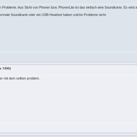
en Probleme. Aus Sicht von Phoner bzw. PhonerLite ist das einfach eine Soundkarte. Es wird a
e normale Soundkarte oder ein USB-Headset haben solche Probleme nicht.
ox 7490)
user mit dem selben problem.