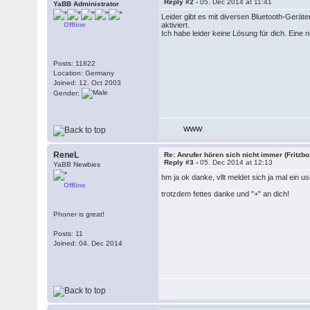
Reply #2 -
05. Dec 2014 at 11:41
YaBB Administrator
Leider gibt es mit diversen Bluetooth-Gerät
Offline
aktiviert.
Ich habe leider keine Lösung für dich. Ein
Posts: 11822
Location: Germany
Joined: 12. Oct 2003
Gender:
WWW
ReneL
Re: Anrufer hören sich nicht immer (Fritzb
Reply #3 -
05. Dec 2014 at 12:13
YaBB Newbies
hm ja ok danke, vllt meldet sich ja mal ein 
Offline
trotzdem fettes danke und "+" an dich!
Phoner is great!
Posts: 11
Joined: 04. Dec 2014