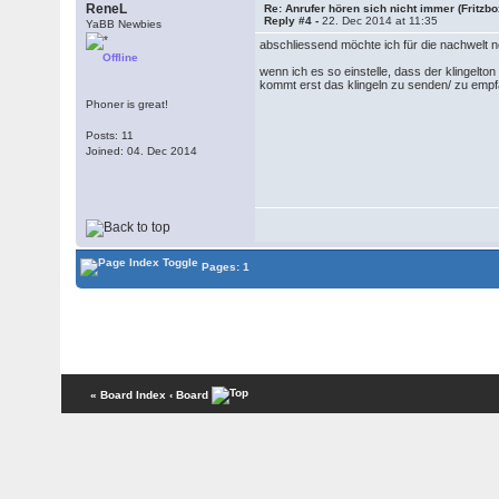
ReneL
Re: Anrufer hören sich nicht immer (Fritzb
Reply #4 -
22. Dec 2014 at 11:35
YaBB Newbies
abschliessend möchte ich für die nachwelt n
Offline
wenn ich es so einstelle, dass der klingelto
kommt erst das klingeln zu senden/ zu empfa
Phoner is great!
Posts: 11
Joined: 04. Dec 2014
Pages: 1
« Board Index
‹ Board