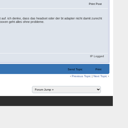
Print Post
t auf. ich denke, dass das headset oder der bt adapter nicht damit zurecht
 boxen geht alles ohne probleme.
IP Logged
Send Topic
Print
‹
Previous Topic
|
Next Topic
›