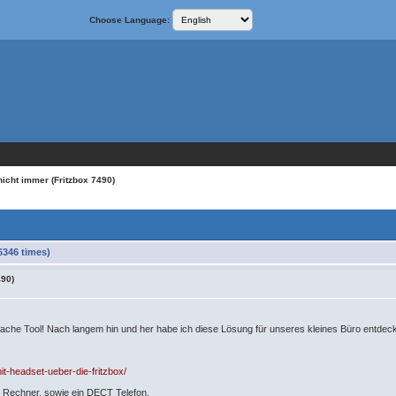
Choose Language:
nicht immer (Fritzbox 7490)
6346 times)
490)
nfache Tool! Nach langem hin und her habe ich diese Lösung für unseres kleines Büro entdeckt
it-headset-ueber-die-fritzbox/
7 Rechner, sowie ein DECT Telefon.