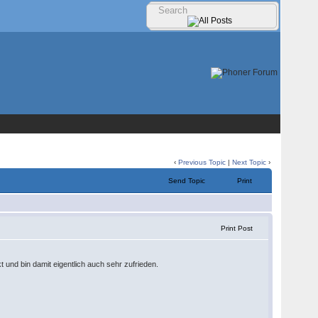
‹
Previous Topic
|
Next Topic
›
Send Topic
Print
Print Post
 und bin damit eigentlich auch sehr zufrieden.