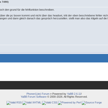
ox 7490)
och den grund für die fehlfunktion beschreiben.
n über die pc boxen kommt und nicht über das headset, tritt der oben beschriebene fehler nich
ngen und dann gleich danach das gespräch herzustellen. stellt man also das kligeln auf die
Phoner(Lite) Forum
» Powered by
YaBB 2.6.11
!
YaBB Forum Software
© 2000-2026. All Rights Reserved.