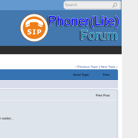
‹
Previous Topic
|
Next Topic
›
Send Topic
Print
Print Post
 weiter...