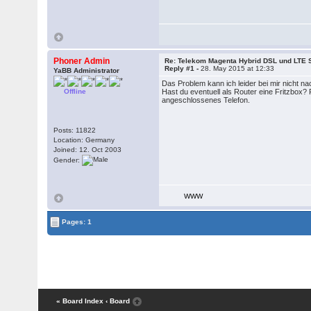
Phoner Admin
Re: Telekom Magenta Hybrid DSL und LTE S
Reply #1 -
28. May 2015 at 12:33
YaBB Administrator
Das Problem kann ich leider bei mir nicht na
Offline
Hast du eventuell als Router eine Fritzbox? 
angeschlossenes Telefon.
Posts: 11822
Location: Germany
Joined: 12. Oct 2003
Gender:
WWW
Pages: 1
« Board Index
‹ Board