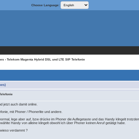
Choose Language:
ges
› Telekom Magenta Hybrid DSL und LTE SIP Telefonie
mes)
elefonie
 jetzt auch damit online.
fonie, mit Phoner / Phonerlite und andere.
normal, lege aber auf, bzw drücke im Phoner die Auflegetaste und das Handy klingelt trotzdem
lte Handy von alleine klingelt obwohl ich über Phoner keinen Anruf getätigt habe.
 wieso verdammt ?