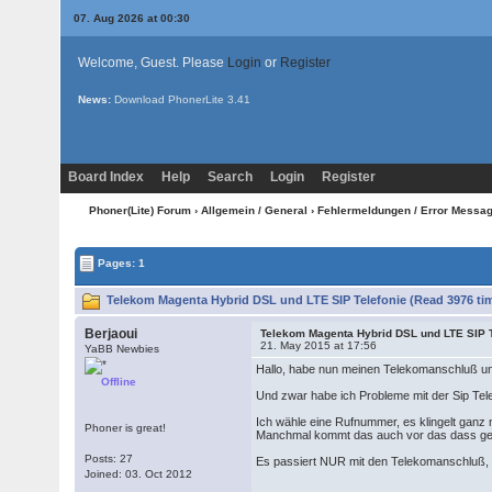
07. Aug 2026 at 00:30
Welcome, Guest. Please
Login
or
Register
News:
Download PhonerLite
3.41
Board Index
Help
Search
Login
Register
Phoner(Lite) Forum
›
Allgemein / General
›
Fehlermeldungen / Error Messa
Pages: 1
Telekom Magenta Hybrid DSL und LTE SIP Telefonie (Read 3976 ti
Berjaoui
Telekom Magenta Hybrid DSL und LTE SIP T
21. May 2015 at 17:56
YaBB Newbies
Hallo, habe nun meinen Telekomanschluß und
Offline
Und zwar habe ich Probleme mit der Sip Tele
Ich wähle eine Rufnummer, es klingelt ganz 
Phoner is great!
Manchmal kommt das auch vor das dass gewäh
Posts: 27
Es passiert NUR mit den Telekomanschluß,
Joined: 03. Oct 2012