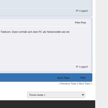
IP Logged
Print Post
er Telekom. Dann verhält sich dein PC als Nebenstelle wie ein
IP Logged
Send Topic
Print
‹
Previous Topic
|
Next Topic
›