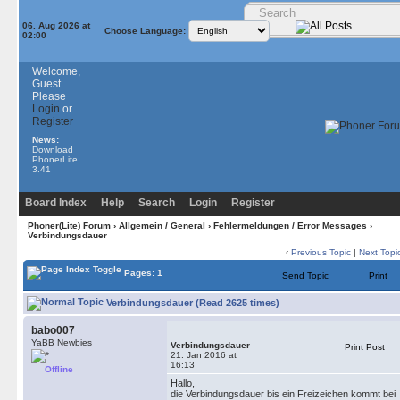
06. Aug 2026 at
Choose Language:
02:00
Welcome,
Guest.
Please
Login
or
Register
News:
Download
PhonerLite
3.41
Board Index
Help
Search
Login
Register
Phoner(Lite) Forum
›
Allgemein / General
›
Fehlermeldungen / Error Messages
›
Verbindungsdauer
‹
Previous Topic
|
Next Topi
Pages: 1
Send Topic
Print
Verbindungsdauer (Read 2625 times)
babo007
YaBB Newbies
Verbindungsdauer
Print Post
21. Jan 2016 at
16:13
Offline
Hallo,
die Verbindungsdauer bis ein Freizeichen kommt bei