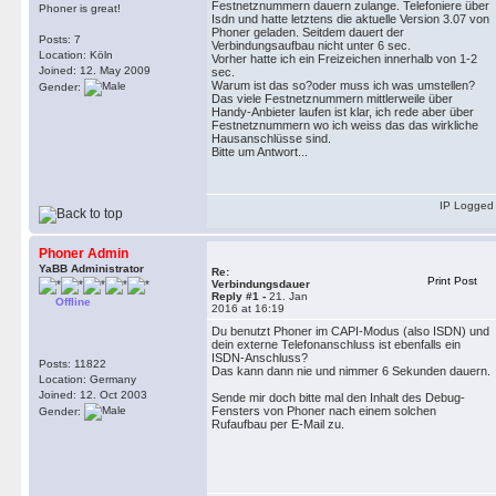
Festnetznummern dauern zulange. Telefoniere über
Phoner is great!
Isdn und hatte letztens die aktuelle Version 3.07 von
Phoner geladen. Seitdem dauert der
Posts: 7
Verbindungsaufbau nicht unter 6 sec.
Location: Köln
Vorher hatte ich ein Freizeichen innerhalb von 1-2
Joined: 12. May 2009
sec.
Warum ist das so?oder muss ich was umstellen?
Gender:
Das viele Festnetznummern mittlerweile über
Handy-Anbieter laufen ist klar, ich rede aber über
Festnetznummern wo ich weiss das das wirkliche
Hausanschlüsse sind.
Bitte um Antwort...
IP Logged
Phoner Admin
YaBB Administrator
Re:
Print Post
Verbindungsdauer
Reply #1 -
21. Jan
Offline
2016 at 16:19
Du benutzt Phoner im CAPI-Modus (also ISDN) und
dein externe Telefonanschluss ist ebenfalls ein
ISDN-Anschluss?
Posts: 11822
Das kann dann nie und nimmer 6 Sekunden dauern.
Location: Germany
Joined: 12. Oct 2003
Sende mir doch bitte mal den Inhalt des Debug-
Fensters von Phoner nach einem solchen
Gender:
Rufaufbau per E-Mail zu.