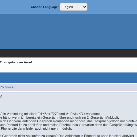
Choose Language:
 2. eingehenden Anruf.
75 times)
f.
.39 in Verbindung mit einer FritzBox 7270 und VoIP via KD / Vodafone.
te hängt wenn ich bereits ein Gespräch führe und noch ein 2. Gespräch Anklopft.
 so das ich vom laufenden Gespräch niemanden mehr höre, das Gespräch jedoch noch aktive 
s dann PhonerLite zu schließen und meine Fritzbox neu zu starten denn das Gespräch hängt we
n PhonerLite dann leider auch nicht mehr möglich.
 Gespräch nicht Anklopfen zu lassen? Das Anklopfen in PhonerLite ahbe ich nicht aktiviert.