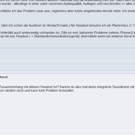
t höre ich nichts mehr von meinem aktiven Telefonat und die Anwendung friert ein. Nach de
de - allerdings in einer stark vezerrten Audioqualität. Auflegen und neu Anrufen => alles 
chließe ich das Problem zwar aus, registriere aber keine eingehenden Anrufe mehr. Ich teste 
k (den ich schon als Auslöser im Verdacht hatte.) Als Headset benutze ich ein Plantronics C-
Fehlerbild auch anderweitig vorhanden ist. Gibt es evtl. bekannte Probleme seitens Phoner(
signal mit ans Headset ( = Standardkommunikationsgerät) übermitteln wenn ein weiterer Anruf 
Anruf.
n Zusammenhang mit deinem Headset ist? Kannst du also mal deine integrierte Soundkarte m
t nämlich nicht und kann kein Problem feststellen.