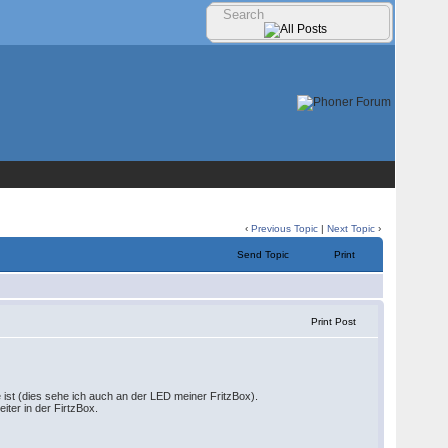
‹
Previous Topic
|
Next Topic
›
Send Topic
Print
Print Post
ist (dies sehe ich auch an der LED meiner FritzBox).
iter in der FirtzBox.