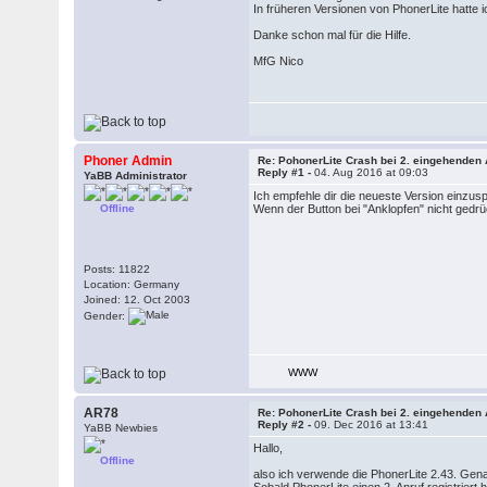
In früheren Versionen von PhonerLite hatte 
Danke schon mal für die Hilfe.
MfG Nico
Phoner Admin
Re: PohonerLite Crash bei 2. eingehenden 
Reply #1 -
04. Aug 2016 at 09:03
YaBB Administrator
Ich empfehle dir die neueste Version einzus
Offline
Wenn der Button bei "Anklopfen" nicht gedrüc
Posts: 11822
Location: Germany
Joined: 12. Oct 2003
Gender:
WWW
AR78
Re: PohonerLite Crash bei 2. eingehenden 
Reply #2 -
09. Dec 2016 at 13:41
YaBB Newbies
Hallo,
Offline
also ich verwende die PhonerLite 2.43. Gena