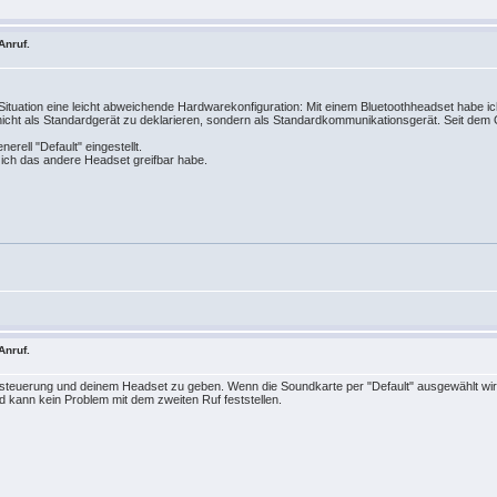
Anruf.
Situation eine leicht abweichende Hardwarekonfiguration: Mit einem Bluetoothheadset habe i
cht als Standardgerät zu deklarieren, sondern als Standardkommunikationsgerät. Seit dem 
erell "Default" eingestellt.
d ich das andere Headset greifbar habe.
Anruf.
steuerung und deinem Headset zu geben. Wenn die Soundkarte per "Default" ausgewählt wird
nd kann kein Problem mit dem zweiten Ruf feststellen.