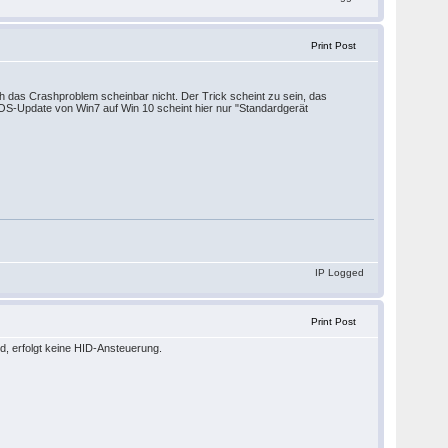
Print Post
ch das Crashproblem scheinbar nicht. Der Trick scheint zu sein, das
OS-Update von Win7 auf Win 10 scheint hier nur "Standardgerät
IP Logged
Print Post
, erfolgt keine HID-Ansteuerung.