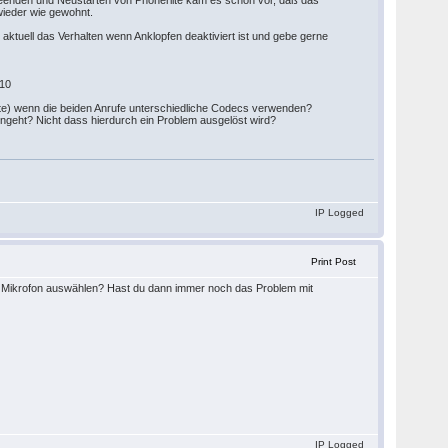
m Beenden und Neustarten von Phonerlite kam es schon vor, daß das
wieder wie gewohnt.
aktuell das Verhalten wenn Anklopfen deaktiviert ist und gebe gerne
710
Lite) wenn die beiden Anrufe unterschiedliche Codecs verwenden?
eingeht? Nicht dass hierdurch ein Problem ausgelöst wird?
IP Logged
Print Post
it Mikrofon auswählen? Hast du dann immer noch das Problem mit
IP Logged