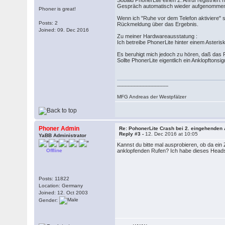
Sobald PhonerLite einen 2. Anruf registrier
Gespräch automatisch wieder aufgenommen wur
Phoner is great!
Wenn ich "Ruhe vor dem Telefon aktiviere" s
Posts: 2
Rückmeldung über das Ergebnis.
Joined: 09. Dec 2016
Zu meiner Hardwareausstatung :
Ich betreibe PhonerLite hinter einem Asteris
Es beruhigt mich jedoch zu hören, daß das 
Sollte PhonerLite eigentlich ein Anklopfton
----------------------------------
MFG Andreas der Westpfälzer
Phoner Admin
Re: PohonerLite Crash bei 2. eingehenden 
Reply #3 -
12. Dec 2016 at 10:05
YaBB Administrator
Kannst du bitte mal ausprobieren, ob da ei
Offline
anklopfenden Rufen? Ich habe dieses Headse
Posts: 11822
Location: Germany
Joined: 12. Oct 2003
Gender: