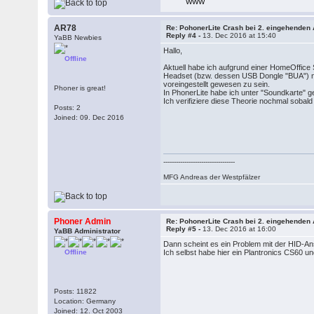
WWW
AR78
Re: PohonerLite Crash bei 2. eingehenden 
Reply #4 -
13. Dec 2016 at 15:40
YaBB Newbies
Hallo,
Offline
Aktuell habe ich aufgrund einer HomeOffice 
Headset (bzw. dessen USB Dongle "BUA") ni
voreingestellt gewesen zu sein.
Phoner is great!
In PhonerLite habe ich unter "Soundkarte" gen
Ich verifiziere diese Theorie nochmal sobal
Posts: 2
Joined: 09. Dec 2016
----------------------------------
MFG Andreas der Westpfälzer
Phoner Admin
Re: PohonerLite Crash bei 2. eingehenden 
Reply #5 -
13. Dec 2016 at 16:00
YaBB Administrator
Dann scheint es ein Problem mit der HID-An
Offline
Ich selbst habe hier ein Plantronics CS60 u
Posts: 11822
Location: Germany
Joined: 12. Oct 2003