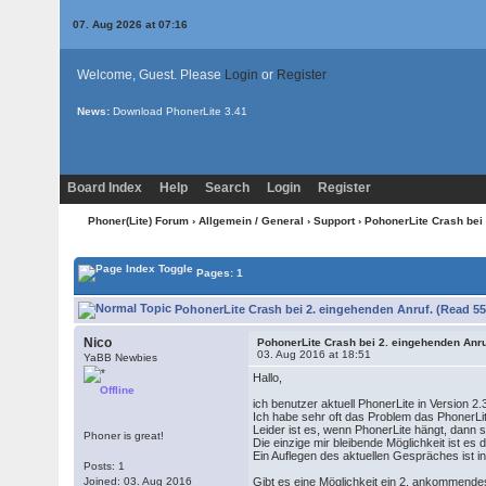
07. Aug 2026 at 07:16
Welcome, Guest. Please
Login
or
Register
News:
Download PhonerLite
3.41
Board Index
Help
Search
Login
Register
Phoner(Lite) Forum
›
Allgemein / General
›
Support
› PohonerLite Crash bei
Pages: 1
PohonerLite Crash bei 2. eingehenden Anruf. (Read 55
Nico
PohonerLite Crash bei 2. eingehenden Anru
03. Aug 2016 at 18:51
YaBB Newbies
Hallo,
Offline
ich benutzer aktuell PhonerLite in Version 2
Ich habe sehr oft das Problem das PhonerLi
Leider ist es, wenn PhonerLite hängt, dann
Phoner is great!
Die einzige mir bleibende Möglichkeit ist e
Ein Auflegen des aktuellen Gespräches ist i
Posts: 1
Joined: 03. Aug 2016
Gibt es eine Möglichkeit ein 2. ankommendes