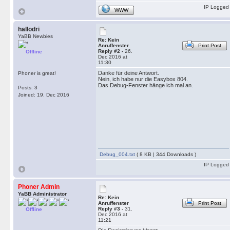
IP Logged
WWW
hallodri
YaBB Newbies
Re: Kein
Anruffenster
Print Post
Reply #2 -
26.
Offline
Dec 2016 at
11:30
Danke für deine Antwort.
Phoner is great!
Nein, ich habe nur die Easybox 804.
Das Debug-Fenster hänge ich mal an.
Posts: 3
Joined: 19. Dec 2016
Debug_004.txt
( 8 KB | 344 Downloads )
IP Logged
Phoner Admin
YaBB Administrator
Re: Kein
Anruffenster
Print Post
Reply #3 -
31.
Offline
Dec 2016 at
11:21