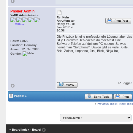
Phoner Admin
YaBB Administrator
Re: Kein
Anruffenster
Print Post
Reply #5 -
01.
Offline
Jan 2017 at
10:58
Die Fritzbox ist eine professionelle Lösung, aber das
ist ja Hardware. Ich dachte du möchtest eine
Posts: 11822
Software-Telefon auf deinem PC nutzen. So was
Location: Germany
nennt man "Softphone". Davon gibt es viele: X-lite,
Joined: 12. Oct 2003
Bria, Zoiper, Linphone, Jitsi, Blink, Ninja-lite, ...
Gender:
IP Logged
WWW
Pages: 1
Send Topic
Print
‹
Previous Topic
|
Next Topi
« Board Index
‹ Board