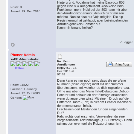
Hintergrund: Vodafone hat meine Easybox 803
gegen eine 804 ausgetauscht. Also keine Isdn
Posts: 3
Funktionen mehr. Ncid bei der 803 hatte mir aber
Joined: 19. Dec 2016
den Anrufmonitor erlaubt, den ich nicht missen
möchte. Nun ist also nur Voip möglich. Die sip-
Registrierung hat geklappt, aber bei eingehenden
Anrufen geht kein Fenster auf.
Kann mir jemand helfen?
IP Logged
Phoner Admin
YaBB Administrator
Re: Kein
Anruffenster
Print Post
Reply #1 -
23.
Offline
Dec 2016 at
07:48
Dann kann es nur noch sein, dass die gerufene
Nummer (deine eigene) nicht mit der Nummer
Posts: 11822
übereinstimmt, mit welcher du dich registriert hast.
Location: Germany
Öffne mal über das Menü Hilfe/Debug das Debug-
Joined: 12. Oct 2003
Fenster und schaue ob dort Einträge erscheinen,
Gender:
wenn du angerufen wirst. Mit einem Druck auf die
Entfernen-Taste (Entf) in diesem Fenster löschst du
den momentanen Inhalt.
Erscheinen dort Meldungen für den eingehenden
Ruf?
Falls nichts dort erscheint: Verwendest du eine
vorgeschaltete Telefonanlage (z.B. Fritzbox)? Dann
stimmt dort eventuell die Rufzuordnung nicht.