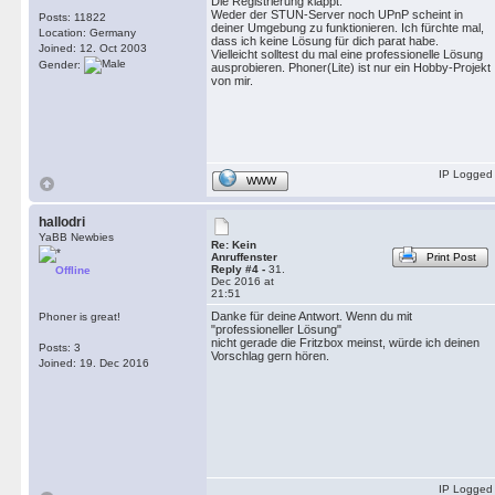
Die Registrierung klappt.
Weder der STUN-Server noch UPnP scheint in
Posts: 11822
deiner Umgebung zu funktionieren. Ich fürchte mal,
Location: Germany
dass ich keine Lösung für dich parat habe.
Joined: 12. Oct 2003
Vielleicht solltest du mal eine professionelle Lösung
Gender:
ausprobieren. Phoner(Lite) ist nur ein Hobby-Projekt
von mir.
IP Logged
WWW
hallodri
YaBB Newbies
Re: Kein
Anruffenster
Print Post
Reply #4 -
31.
Offline
Dec 2016 at
21:51
Danke für deine Antwort. Wenn du mit
Phoner is great!
"professioneller Lösung"
nicht gerade die Fritzbox meinst, würde ich deinen
Posts: 3
Vorschlag gern hören.
Joined: 19. Dec 2016
IP Logged