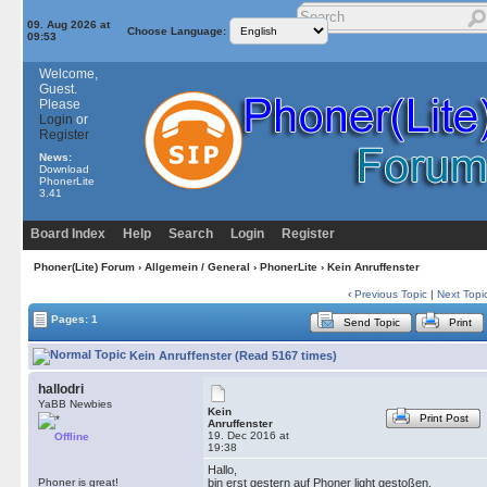
09. Aug 2026 at
Choose Language:
09:53
Welcome,
Guest.
Please
Login
or
Register
News:
Download
PhonerLite
3.41
Board Index
Help
Search
Login
Register
Phoner(Lite) Forum
›
Allgemein / General
›
PhonerLite
› Kein Anruffenster
‹
Previous Topic
|
Next Topi
Pages: 1
Send Topic
Print
Kein Anruffenster (Read 5167 times)
hallodri
YaBB Newbies
Kein
Print Post
Anruffenster
19. Dec 2016 at
Offline
19:38
Hallo,
Phoner is great!
bin erst gestern auf Phoner light gestoßen.